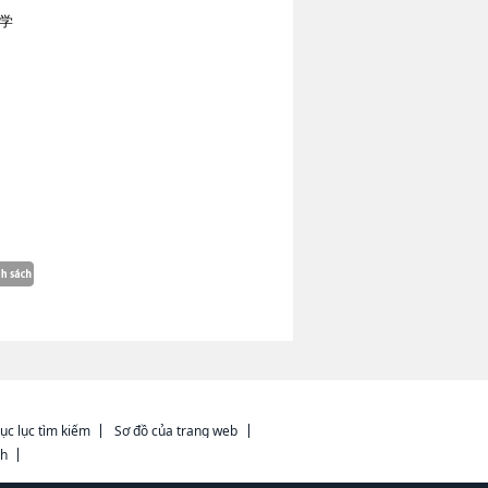
学
ục lục tìm kiếm
Sơ đồ của trang web
ch