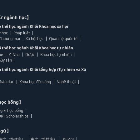
từ ngành học】
ó thể học ngành Khối Khoa học xã hội
 học
Pháp luật
, Thương mại
Xã hội học
Quan hệ quốc tế
ó thể học ngành Khối Khoa học tự nhiên
ỏe
Y, Nha
Dược
Khoa học tự nhiên
ủy sản
ó thể học ngành Khối tổng hợp (Tự nhiên và Xã
Giáo dục
Khoa học đời sống
Nghệ thuật
học bổng】
g kí học bổng
RT Scholarships
 ngữ】
中文（简体字）
中文（繁體字）
한국어