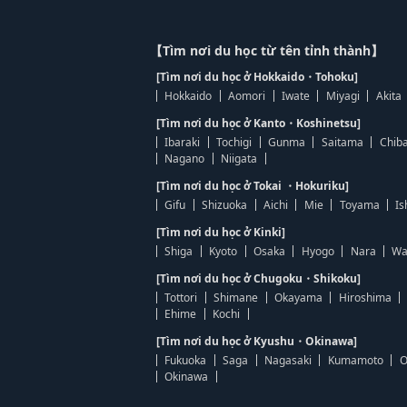
【Tìm nơi du học từ tên tỉnh thành】
[Tìm nơi du học ở Hokkaido・Tohoku]
Hokkaido
Aomori
Iwate
Miyagi
Akita
[Tìm nơi du học ở Kanto・Koshinetsu]
Ibaraki
Tochigi
Gunma
Saitama
Chib
Nagano
Niigata
[Tìm nơi du học ở Tokai ・Hokuriku]
Gifu
Shizuoka
Aichi
Mie
Toyama
Is
[Tìm nơi du học ở Kinki]
Shiga
Kyoto
Osaka
Hyogo
Nara
Wa
[Tìm nơi du học ở Chugoku・Shikoku]
Tottori
Shimane
Okayama
Hiroshima
Ehime
Kochi
[Tìm nơi du học ở Kyushu・Okinawa]
Fukuoka
Saga
Nagasaki
Kumamoto
O
Okinawa