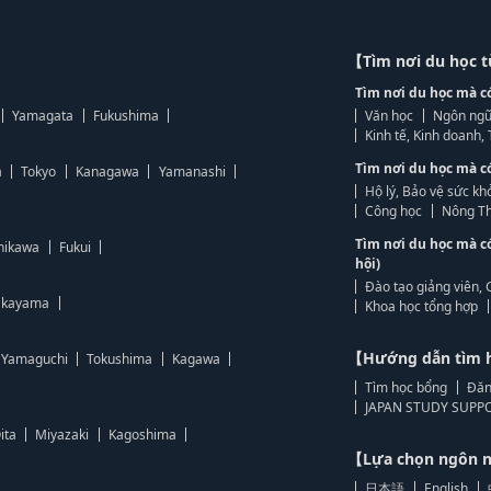
【Tìm nơi du học 
Tìm nơi du học mà c
Yamagata
Fukushima
Văn học
Ngôn ngữ
Kinh tế, Kinh doanh
Tìm nơi du học mà c
a
Tokyo
Kanagawa
Yamanashi
Hộ lý, Bảo vệ sức kh
Công học
Nông Th
Tìm nơi du học mà c
hikawa
Fukui
hội)
Đào tạo giảng viên, 
kayama
Khoa học tổng hợp
【Hướng dẫn tìm 
Yamaguchi
Tokushima
Kagawa
Tìm học bổng
Đăn
JAPAN STUDY SUPPO
ita
Miyazaki
Kagoshima
【Lựa chọn ngôn
日本語
English