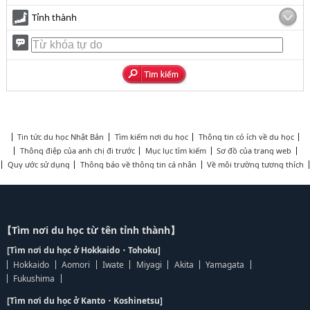
Tỉnh thành
Tin tức du học Nhật Bản
Tìm kiếm nơi du học
Thông tin có ích về du học
Thông điệp của anh chị đi trước
Mục lục tìm kiếm
Sơ đồ của trang web
Quy ước sử dụng
Thông báo về thông tin cá nhân
Về môi trường tương thích
【Tìm nơi du học từ tên tỉnh thành】
[Tìm nơi du học ở Hokkaido・Tohoku]
Hokkaido
Aomori
Iwate
Miyagi
Akita
Yamagata
Fukushima
[Tìm nơi du học ở Kanto・Koshinetsu]