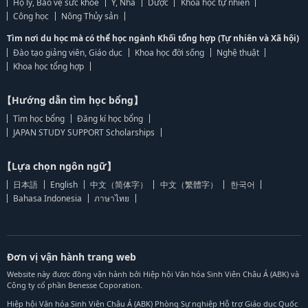
Hộ lý, Bảo vệ sức khỏe
Y, Nha
Dược
Khoa học tự nhiên
Công học
Nông Thủy sản
Tìm nơi du học mà có thể học ngành Khối tổng hợp (Tự nhiên và Xã hội)
Đào tạo giảng viên, Giáo dục
Khoa học đời sống
Nghệ thuật
Khoa học tổng hợp
【Hướng dẫn tìm học bổng】
Tìm học bổng
Đăng kí học bổng
JAPAN STUDY SUPPORT Scholarships
【Lựa chọn ngôn ngữ】
日本語
English
中文（简体字）
中文（繁體字）
한국어
Bahasa Indonesia
ภาษาไทย
Đơn vị vận hành trang web
Website này được đồng vận hành bởi Hiệp hội Văn hóa Sinh Viên Châu Á (ABK) và
Công ty cổ phần Benesse Coporation.
Hiệp hội Văn hóa Sinh Viên Châu Á (ABK) Phòng Sự nghiệp Hỗ trợ Giáo dục Quốc