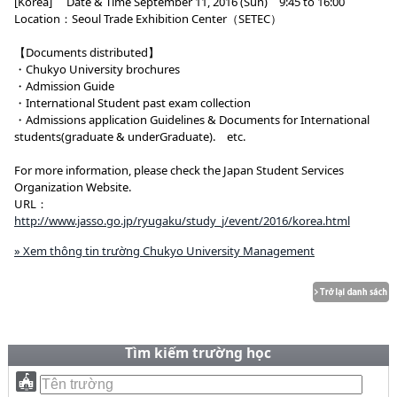
[Korea] Date & Time September 11, 2016 (Sun) 9:45 to 16:00
Location：Seoul Trade Exhibition Center（SETEC）
【Documents distributed】
・Chukyo University brochures
・Admission Guide
・International Student past exam collection
・Admissions application Guidelines & Documents for International
students(graduate & underGraduate). etc.
For more information, please check the Japan Student Services
Organization Website.
URL：
http://www.jasso.go.jp/ryugaku/study_j/event/2016/korea.html
» Xem thông tin trường Chukyo University Management
Tìm kiếm trường học