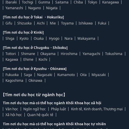
Ibaraki
Tochigi
Gunma
Saitama
Chiba
Tokyo
Kanagawa
Yamanashi
Nagano
Niigata
[Tìm nơi du học ở Tokai ・Hokuriku]
Gifu
Shizuoka
Aichi
Mie
Toyama
Ishikawa
Fukui
[Tìm nơi du học ở Kinki]
Shiga
Kyoto
Osaka
Hyogo
Nara
Wakayama
[Tìm nơi du học ở Chugoku・Shikoku]
Tottori
Shimane
Okayama
Hiroshima
Yamaguchi
Tokushima
Kagawa
Ehime
Kochi
[Tìm nơi du học ở Kyushu・Okinawa]
Fukuoka
Saga
Nagasaki
Kumamoto
Oita
Miyazaki
Kagoshima
Okinawa
【Tìm nơi du học từ ngành học】
Tìm nơi du học mà có thể học ngành Khối Khoa học xã hội
Văn học
Ngôn ngữ học
Pháp luật
Kinh tế, Kinh doanh, Thương mại
Xã hội học
Quan hệ quốc tế
Tìm nơi du học mà có thể học ngành Khối Khoa học tự nhiên