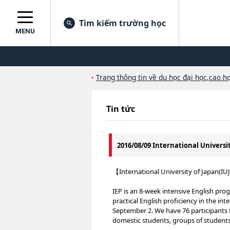
Tìm kiếm trường học
MENU
Trang thông tin về du học đại học,cao họ
Tin tức
2016/08/09 International Universi
【International University of Japan(IU
IEP is an 8-week intensive English pr
practical English proficiency in the inte
September 2. We have 76 participants 
domestic students, groups of students