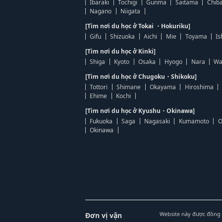
Ibaraki
Tochigi
Gunma
Saitama
Chib
Nagano
Niigata
[Tìm nơi du học ở Tokai ・Hokuriku]
Gifu
Shizuoka
Aichi
Mie
Toyama
Is
[Tìm nơi du học ở Kinki]
Shiga
Kyoto
Osaka
Hyogo
Nara
Wa
[Tìm nơi du học ở Chugoku・Shikoku]
Tottori
Shimane
Okayama
Hiroshima
Ehime
Kochi
[Tìm nơi du học ở Kyushu・Okinawa]
Fukuoka
Saga
Nagasaki
Kumamoto
O
Okinawa
Website này được đồng 
Đơn vị vận