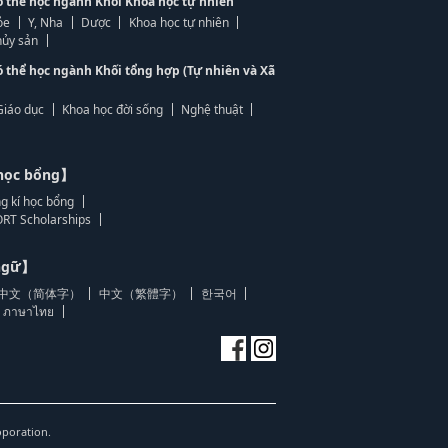
ó thể học ngành Khối Khoa học tự nhiên
ỏe
Y, Nha
Dược
Khoa học tự nhiên
ủy sản
ó thể học ngành Khối tổng hợp (Tự nhiên và Xã
Giáo dục
Khoa học đời sống
Nghệ thuật
học bổng】
g kí học bổng
RT Scholarships
 ngữ】
中文（简体字）
中文（繁體字）
한국어
ภาษาไทย
oporation.