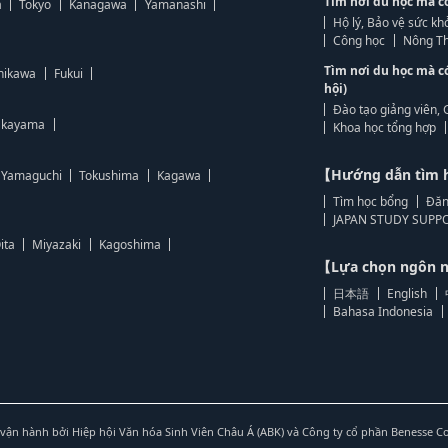
Tìm nơi du học mà c
a
Tokyo
Kanagawa
Yamanashi
Hộ lý, Bảo vệ sức kh
Công học
Nông Th
Tìm nơi du học mà c
hikawa
Fukui
hội)
Đào tạo giảng viên, 
kayama
Khoa học tổng hợp
【Hướng dẫn tìm 
Yamaguchi
Tokushima
Kagawa
Tìm học bổng
Đăn
JAPAN STUDY SUPPO
ita
Miyazaki
Kagoshima
【Lựa chọn ngôn
日本語
English
Bahasa Indonesia
vận hành bởi Hiệp hội Văn hóa Sinh Viên Châu Á (ABK) và Công ty cổ phần Benesse C