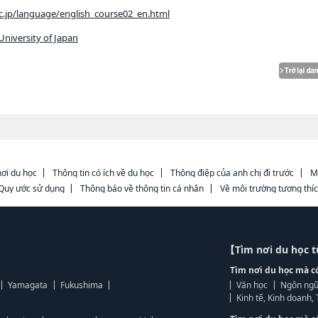
ac.jp/language/english_course02_en.html
University of Japan
ơi du học
Thông tin có ích về du học
Thông điệp của anh chị đi trước
M
Quy ước sử dụng
Thông báo về thông tin cá nhân
Về môi trường tương thí
【Tìm nơi du học 
Tìm nơi du học mà c
Yamagata
Fukushima
Văn học
Ngôn ngữ
Kinh tế, Kinh doanh