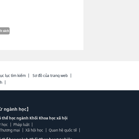
ục lục tìm kiếm
Sơ đồ của trang web
ch
từ ngành học】
ó thể học ngành Khối Khoa học xã hội
 học
Pháp luật
, Thương mại
Xã hội học
Quan hệ quốc tế