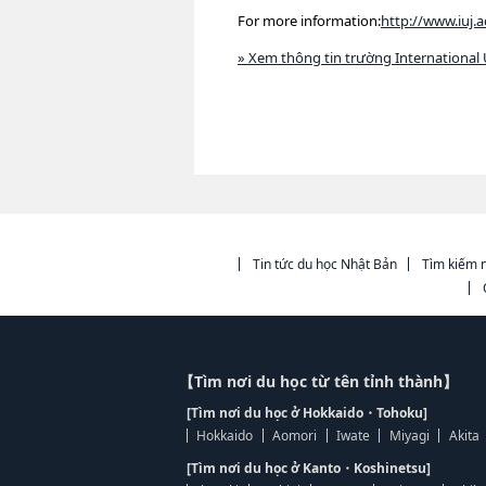
For more information:
http://www.iuj.
» Xem thông tin trường International 
Tin tức du học Nhật Bản
Tìm kiếm n
【Tìm nơi du học từ tên tỉnh thành】
[Tìm nơi du học ở Hokkaido・Tohoku]
Hokkaido
Aomori
Iwate
Miyagi
Akita
[Tìm nơi du học ở Kanto・Koshinetsu]