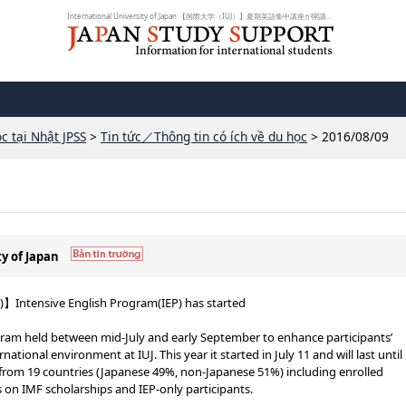
International University of Japan 【国際大学（IUJ）】夏期英語集中講座が開講...
c tại Nhật JPSS
>
Tin tức／Thông tin có ích về du học
> 2016/08/09
ty of Japan
J)】Intensive English Program(IEP) has started
ogram held between mid-July and early September to enhance participants’
rnational environment at IUJ. This year it started in July 11 and will last until
from 19 countries (Japanese 49%, non-Japanese 51%) including enrolled
 on IMF scholarships and IEP-only participants.