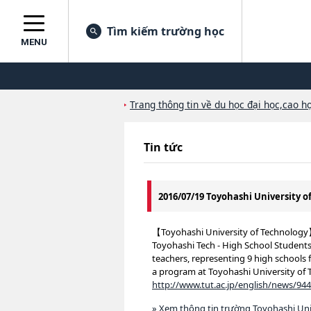
Tìm kiếm trường học
MENU
Trang thông tin về du học đại học,cao họ
Tin tức
2016/07/19 Toyohashi University 
【Toyohashi University of Technolog
Toyohashi Tech - High School Students
teachers, representing 9 high schools 
a program at Toyohashi University of 
http://www.tut.ac.jp/english/news/94
» Xem thông tin trường Toyohashi Uni