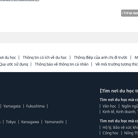
ơi du học
Thông tin có ích về du học
Thông điệp của anh chị đi trước
M
Quy ước sử dụng
Thông báo về thông tin cá nhân
Về môi trường tương thí
【Tìm nơi du học 
Tìm nơi du học mà c
Yamagata
Fukushima
Văn học
Ngôn ngữ
Kinh tế, Kinh doanh
Tìm nơi du học mà c
a
Tokyo
Kanagawa
Yamanashi
Hộ lý, Bảo vệ sức kh
Công học
Nông Th