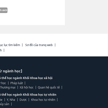
ục lục tìm kiếm
Sơ đồ của trang web
ch
từ ngành học】
ó thể học ngành Khối Khoa học xã hội
 học
Pháp luật
, Thương mại
Xã hội học
Quan hệ quốc tế
ó thể học ngành Khối Khoa học tự nhiên
ỏe
Y, Nha
Dược
Khoa học tự nhiên
ủy sản