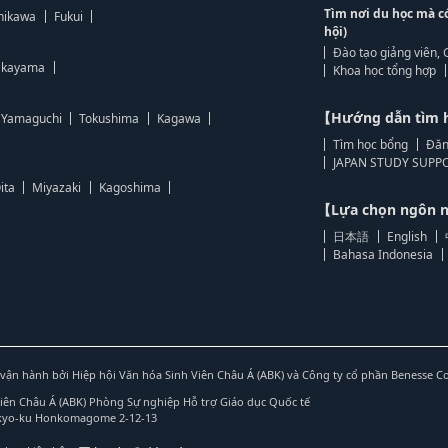
Tìm nơi du học mà c
hikawa
Fukui
hội)
Đào tạo giảng viên, 
kayama
Khoa học tổng hợp
【Hướng dẫn tìm 
Yamaguchi
Tokushima
Kagawa
Tìm học bổng
Đăn
JAPAN STUDY SUPPO
ita
Miyazaki
Kagoshima
【Lựa chọn ngôn
日本語
English
Bahasa Indonesia
vận hành bởi Hiệp hội Văn hóa Sinh Viên Châu Á (ABK) và Công ty cổ phần Benesse C
Viên Châu Á (ABK) Phòng Sự nghiệp Hỗ trợ Giáo dục Quốc tế
nkyo-ku Honkomagome 2-12-13