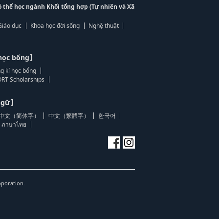
ó thể học ngành Khối tổng hợp (Tự nhiên và Xã
Giáo dục
Khoa học đời sống
Nghệ thuật
học bổng】
g kí học bổng
RT Scholarships
 ngữ】
中文（简体字）
中文（繁體字）
한국어
ภาษาไทย
oporation.