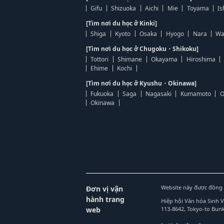
Gifu
Shizuoka
Aichi
Mie
Toyama
Is
[Tìm nơi du học ở Kinki]
Shiga
Kyoto
Osaka
Hyogo
Nara
Wa
[Tìm nơi du học ở Chugoku・Shikoku]
Tottori
Shimane
Okayama
Hiroshima
Ehime
Kochi
[Tìm nơi du học ở Kyushu・Okinawa]
Fukuoka
Saga
Nagasaki
Kumamoto
O
Okinawa
Website này được đồng 
Đơn vị vận
hành trang
Hiệp hội Văn hóa Sinh 
web
113-8642, Tokyo-to Bu