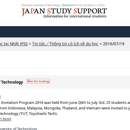
Toyohashi University of Technology 【豊橋技術科学大学】6月26日から7月3日まで...
c tại Nhật JPSS
>
Tin tức／Thông tin có ích về du học
> 2016/07/19
of Technology
y】
 Invitation Program 2016 was held from June 26th to July 3rd. 25 students a
from Indonesia, Malaysia, Mongolia, Thailand, and Vietnam were invited to j
Technology (TUT, Toyohashi Tech).
41.html
versity of Technology