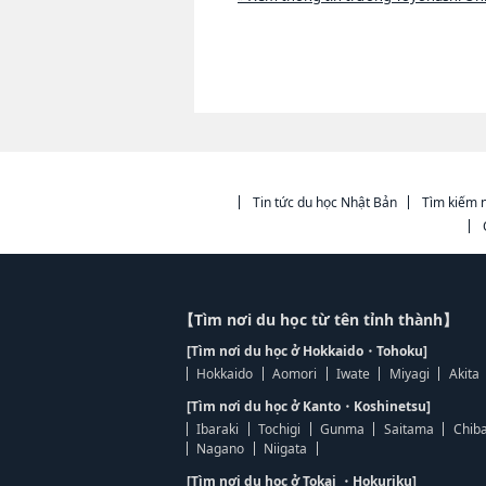
Tin tức du học Nhật Bản
Tìm kiếm n
【Tìm nơi du học từ tên tỉnh thành】
[Tìm nơi du học ở Hokkaido・Tohoku]
Hokkaido
Aomori
Iwate
Miyagi
Akita
[Tìm nơi du học ở Kanto・Koshinetsu]
Ibaraki
Tochigi
Gunma
Saitama
Chib
Nagano
Niigata
[Tìm nơi du học ở Tokai ・Hokuriku]