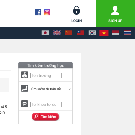
Tìm kiếm từ bản đồ
nd 9
oin