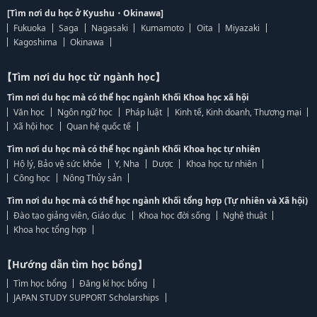
[Tìm nơi du học ở Kyushu・Okinawa]
Fukuoka
Saga
Nagasaki
Kumamoto
Oita
Miyazaki
Kagoshima
Okinawa
【Tìm nơi du học từ ngành học】
Tìm nơi du học mà có thể học ngành Khối Khoa học xã hội
Văn học
Ngôn ngữ học
Pháp luật
Kinh tế, Kinh doanh, Thương mại
Xã hội học
Quan hệ quốc tế
Tìm nơi du học mà có thể học ngành Khối Khoa học tự nhiên
Hộ lý, Bảo vệ sức khỏe
Y, Nha
Dược
Khoa học tự nhiên
Công học
Nông Thủy sản
Tìm nơi du học mà có thể học ngành Khối tổng hợp (Tự nhiên và Xã hội)
Đào tạo giảng viên, Giáo dục
Khoa học đời sống
Nghệ thuật
Khoa học tổng hợp
【Hướng dẫn tìm học bổng】
Tìm học bổng
Đăng kí học bổng
JAPAN STUDY SUPPORT Scholarships