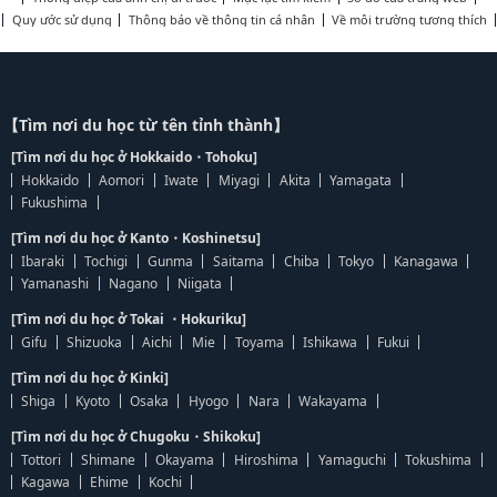
Quy ước sử dụng
Thông báo về thông tin cá nhân
Về môi trường tương thích
【Tìm nơi du học từ tên tỉnh thành】
[Tìm nơi du học ở Hokkaido・Tohoku]
Hokkaido
Aomori
Iwate
Miyagi
Akita
Yamagata
Fukushima
[Tìm nơi du học ở Kanto・Koshinetsu]
Ibaraki
Tochigi
Gunma
Saitama
Chiba
Tokyo
Kanagawa
Yamanashi
Nagano
Niigata
[Tìm nơi du học ở Tokai ・Hokuriku]
Gifu
Shizuoka
Aichi
Mie
Toyama
Ishikawa
Fukui
[Tìm nơi du học ở Kinki]
Shiga
Kyoto
Osaka
Hyogo
Nara
Wakayama
[Tìm nơi du học ở Chugoku・Shikoku]
Tottori
Shimane
Okayama
Hiroshima
Yamaguchi
Tokushima
Kagawa
Ehime
Kochi