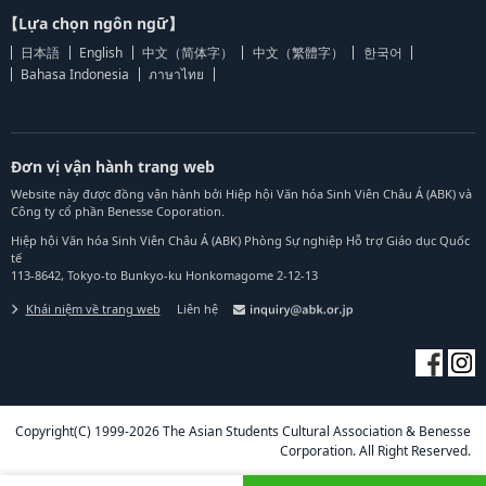
【Lựa chọn ngôn ngữ】
日本語
English
中文（简体字）
中文（繁體字）
한국어
Bahasa Indonesia
ภาษาไทย
Đơn vị vận hành trang web
Website này được đồng vận hành bởi Hiệp hội Văn hóa Sinh Viên Châu Á (ABK) và
Công ty cổ phần Benesse Coporation.
Hiệp hội Văn hóa Sinh Viên Châu Á (ABK) Phòng Sự nghiệp Hỗ trợ Giáo dục Quốc
tế
113-8642, Tokyo-to Bunkyo-ku Honkomagome 2-12-13
Khái niệm về trang web
Liên hệ
Copyright(C) 1999-2026 The Asian Students Cultural Association & Benesse
Corporation. All Right Reserved.