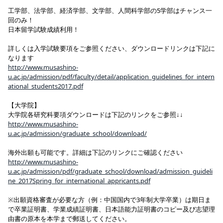
工学部、法学部、経済学部、文学部、人間科学部の5学部はチャンス一
回のみ！
日本留学試験成績利用！
詳しくは入学試験要項をご参照ください、ダウンロードリンクは下記に
なります
http://www.musashino-
u.ac.jp/admission/pdf/faculty/detail/application_guidelines_for_intern
ational_students2017.pdf
【大学院】
大学院各研究科要項ダウンロードは下記のリンクをご参照↓↓
http://www.musashino-
u.ac.jp/admission/graduate_school/download/
海外出願も可能です。詳細は下記のリンクにご確認ください
http://www.musashino-
u.ac.jp/admission/pdf/graduate_school/download/admission_guideli
ne_2017Spring_for_international_appricants.pdf
※出願資格審査が必要な方（例：中国国内で3年制大学卒業）は期日ま
で卒業証明書、学業成績証明書、日本語能力証明書のコピー及び志望理
由書の原本を本学まで郵送してください。