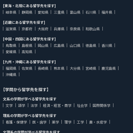
[東海・北陸にある留学先を探す]
岐阜県
静岡県
愛知県
三重県
富山県
石川県
福井県
[近畿にある留学先を探す]
滋賀県
京都府
大阪府
兵庫県
奈良県
和歌山県
[中国・四国にある留学先を探す]
鳥取県
島根県
岡山県
広島県
山口県
徳島県
香川県
愛媛県
高知県
[九州・沖縄にある留学先を探す]
福岡県
佐賀県
長崎県
熊本県
大分県
宮崎県
鹿児島県
沖縄県
【学問から留学先を探す】
文系の学問が学べる留学先を探す
文学
語学
法学
経済・経営・商学
社会学
国際関係学
理系の学問が学べる留学先を探す
看護・保健学
医・歯学
薬学
理学
工学
農・水産学
文理系の学問が学べる留学先を探す