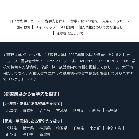
日本の留学ニュース
留学先を探す
留学に役立つ情報
先輩のメッセージ
索引検索
サイトマップ
利用規約
個人情報についてのお知らせ
推奨環境について
武蔵野大学 グローバル 【武蔵野大学】2017年度 外国人留学生を対象とした... |
ニュース | 留学情報サイトJPSS ページです。 JAPAN STUDY SUPPORTでは、学
校の特色や入試情報、学部一覧、施設案内の情報を掲載しております。大学情
報だけでなく、外国人留学生向けの試験情報や留学情報も掲載しておりますの
でぜひご活用下さい。
【都道府県から留学先を探す】
[北海道・東北にある留学先を探す]
北海道
青森県
岩手県
宮城県
秋田県
山形県
福島県
[関東・甲信越にある留学先を探す]
茨城県
栃木県
群馬県
埼玉県
千葉県
東京都
神奈川県
山梨県
長野県
新潟県