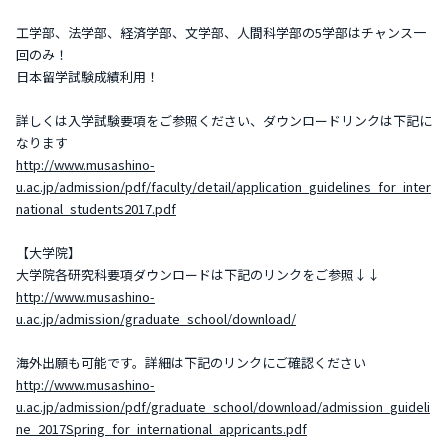
工学部、法学部、経済学部、文学部、人間科学部の5学部はチャンス一
回のみ！
日本留学試験成績利用！
詳しくは入学試験要項をご参照ください、ダウンロードリンクは下記に
なります
http://www.musashino-
u.ac.jp/admission/pdf/faculty/detail/application_guidelines_for_inter
national_students2017.pdf
【大学院】
大学院各研究科要項ダウンロードは下記のリンクをご参照↓↓
http://www.musashino-
u.ac.jp/admission/graduate_school/download/
海外出願も可能です。詳細は下記のリンクにご確認ください
http://www.musashino-
u.ac.jp/admission/pdf/graduate_school/download/admission_guideli
ne_2017Spring_for_international_appricants.pdf