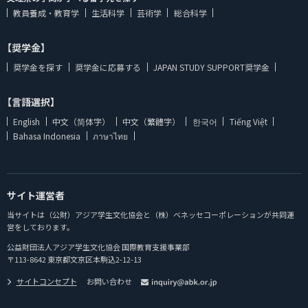
教員養成・教育学
生活科学
芸術学
総合科学
【奨学金】
奨学金を探す
奨学金に応募する
JAPAN STUDY SUPPORT奨学金
【言語選択】
English
中文（简体字）
中文（繁體字）
한국어
Tiếng Việt
Bahasa Indonesia
ภาษาไทย
サイト運営者
当サイトは（公財）アジア学生文化協会と（株）ベネッセコーポレーションが共同運
営をしております。
公益財団法人アジア学生文化協会 国際教育支援事業部
〒113-8642 東京都文京区本駒込2-12-13
サイトコンセプト
お問い合わせ