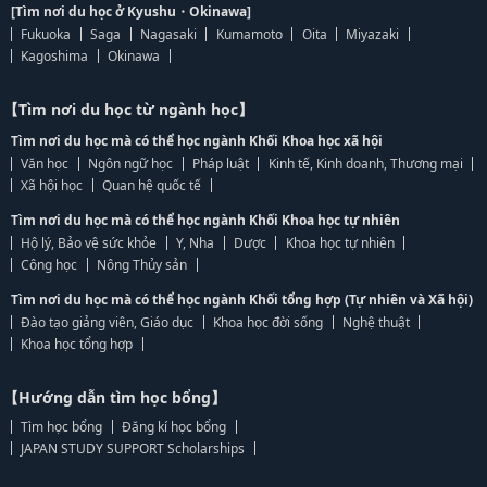
[Tìm nơi du học ở Kyushu・Okinawa]
Fukuoka
Saga
Nagasaki
Kumamoto
Oita
Miyazaki
Kagoshima
Okinawa
【Tìm nơi du học từ ngành học】
Tìm nơi du học mà có thể học ngành Khối Khoa học xã hội
Văn học
Ngôn ngữ học
Pháp luật
Kinh tế, Kinh doanh, Thương mại
Xã hội học
Quan hệ quốc tế
Tìm nơi du học mà có thể học ngành Khối Khoa học tự nhiên
Hộ lý, Bảo vệ sức khỏe
Y, Nha
Dược
Khoa học tự nhiên
Công học
Nông Thủy sản
Tìm nơi du học mà có thể học ngành Khối tổng hợp (Tự nhiên và Xã hội)
Đào tạo giảng viên, Giáo dục
Khoa học đời sống
Nghệ thuật
Khoa học tổng hợp
【Hướng dẫn tìm học bổng】
Tìm học bổng
Đăng kí học bổng
JAPAN STUDY SUPPORT Scholarships