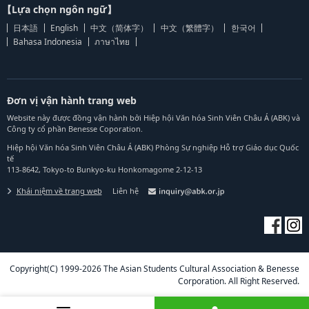
【Lựa chọn ngôn ngữ】
日本語
English
中文（简体字）
中文（繁體字）
한국어
Bahasa Indonesia
ภาษาไทย
Đơn vị vận hành trang web
Website này được đồng vận hành bởi Hiệp hội Văn hóa Sinh Viên Châu Á (ABK) và
Công ty cổ phần Benesse Coporation.
Hiệp hội Văn hóa Sinh Viên Châu Á (ABK) Phòng Sự nghiệp Hỗ trợ Giáo dục Quốc
tế
113-8642, Tokyo-to Bunkyo-ku Honkomagome 2-12-13
Khái niệm về trang web
Liên hệ
Copyright(C) 1999-2026 The Asian Students Cultural Association & Benesse
Corporation. All Right Reserved.