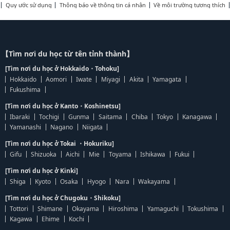
Quy ước sử dụng
Thông báo về thông tin cá nhân
Về môi trường tương thích
【Tìm nơi du học từ tên tỉnh thành】
[Tìm nơi du học ở Hokkaido・Tohoku]
Hokkaido
Aomori
Iwate
Miyagi
Akita
Yamagata
Fukushima
[Tìm nơi du học ở Kanto・Koshinetsu]
Ibaraki
Tochigi
Gunma
Saitama
Chiba
Tokyo
Kanagawa
Yamanashi
Nagano
Niigata
[Tìm nơi du học ở Tokai ・Hokuriku]
Gifu
Shizuoka
Aichi
Mie
Toyama
Ishikawa
Fukui
[Tìm nơi du học ở Kinki]
Shiga
Kyoto
Osaka
Hyogo
Nara
Wakayama
[Tìm nơi du học ở Chugoku・Shikoku]
Tottori
Shimane
Okayama
Hiroshima
Yamaguchi
Tokushima
Kagawa
Ehime
Kochi