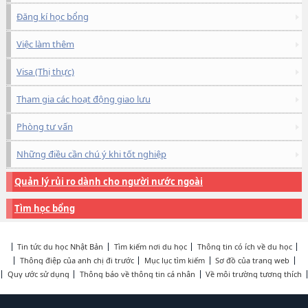
Đăng kí học bổng
Việc làm thêm
Visa (Thị thực)
Tham gia các hoạt động giao lưu
Phòng tư vấn
Những điều cần chú ý khi tốt nghiệp
Quản lý rủi ro dành cho người nước ngoài
Tìm học bổng
Tin tức du học Nhật Bản
Tìm kiếm nơi du học
Thông tin có ích về du học
Thông điệp của anh chị đi trước
Mục lục tìm kiếm
Sơ đồ của trang web
Quy ước sử dụng
Thông báo về thông tin cá nhân
Về môi trường tương thích