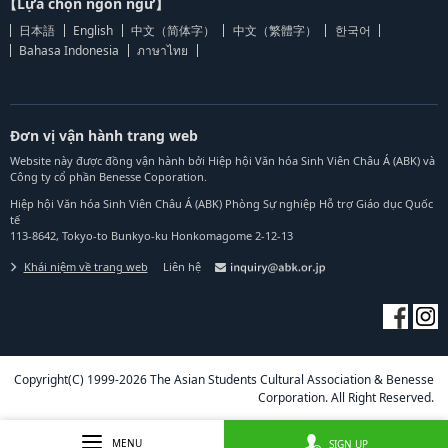
【Lựa chọn ngôn ngữ】
日本語
English
中文（简体字）
中文（繁體字）
한국어
Bahasa Indonesia
ภาษาไทย
Đơn vị vận hành trang web
Website này được đồng vận hành bởi Hiệp hội Văn hóa Sinh Viên Châu Á (ABK) và
Công ty cổ phần Benesse Coporation.
Hiệp hội Văn hóa Sinh Viên Châu Á (ABK) Phòng Sự nghiệp Hỗ trợ Giáo dục Quốc
tế
113-8642, Tokyo-to Bunkyo-ku Honkomagome 2-12-13
Khái niệm về trang web
Liên hệ
Copyright(C) 1999-2026 The Asian Students Cultural Association & Benesse
Corporation. All Right Reserved.
MENU
SIGN UP