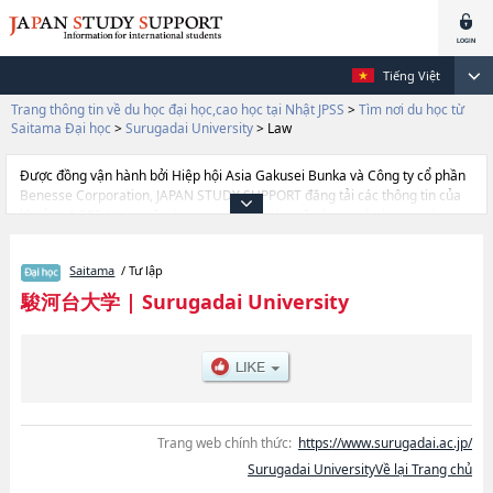
Tiếng Việt
Trang thông tin về du học đại học,cao học tại Nhật JPSS
>
Tìm nơi du học từ
Saitama Đại học
>
Surugadai University
>
Law
Được đồng vận hành bởi Hiệp hội Asia Gakusei Bunka và Công ty cổ phần
Benesse Corporation, JAPAN STUDY SUPPORT đăng tải các thông tin của
khoảng 1.300 trường đại học, cao học, trường đại học ngắn hạn, trường
chuyên môn đang tiếp nhận du học sinh.
Tại đây có đăng các thông tin chi tiết về Surugadai University, và thông tin
Saitama
/ Tư lập
cần thiết dành cho du học sinh, như là về các Ngành LawhoặcNgành
Economics and ManagementhoặcNgành Media and Information
駿河台大学
|
Surugadai University
ResourceshoặcNgành PsychologyhoặcNgành Sports Sciences, thông tin
về từng ngành học, thông tin liên quan đến thi tuyển như số lượng tuyển
sinh, số lượng trúng tuyển, cở sở trang thiết bị, hướng dẫn địa điểm v.v...
Trang web chính thức:
https://www.surugadai.ac.jp/
Surugadai UniversityVề lại Trang chủ