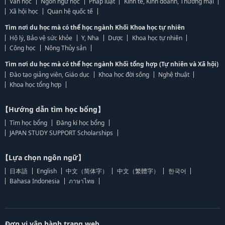
Văn học
Ngôn ngữ học
Pháp luật
Kinh tế, Kinh doanh, Thương mại
Xã hội học
Quan hệ quốc tế
Tìm nơi du học mà có thể học ngành Khối Khoa học tự nhiên
Hộ lý, Bảo vệ sức khỏe
Y, Nha
Dược
Khoa học tự nhiên
Công học
Nông Thủy sản
Tìm nơi du học mà có thể học ngành Khối tổng hợp (Tự nhiên và Xã hội)
Đào tạo giảng viên, Giáo dục
Khoa học đời sống
Nghệ thuật
Khoa học tổng hợp
【Hướng dẫn tìm học bổng】
Tìm học bổng
Đăng kí học bổng
JAPAN STUDY SUPPORT Scholarships
【Lựa chọn ngôn ngữ】
日本語
English
中文（简体字）
中文（繁體字）
한국어
Bahasa Indonesia
ภาษาไทย
Đơn vị vận hành trang web