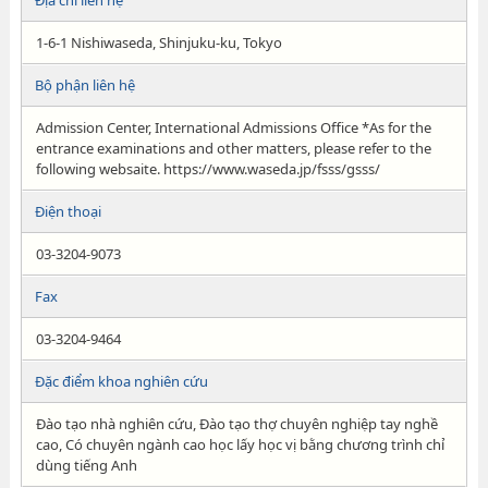
Địa chỉ liên hệ
1-6-1 Nishiwaseda, Shinjuku-ku, Tokyo
Bộ phận liên hệ
Admission Center, International Admissions Office *As for the
entrance examinations and other matters, please refer to the
following websaite. https://www.waseda.jp/fsss/gsss/
Điện thoại
03-3204-9073
Fax
03-3204-9464
Đặc điểm khoa nghiên cứu
Đào tạo nhà nghiên cứu, Đào tạo thợ chuyên nghiệp tay nghề
cao, Có chuyên ngành cao học lấy học vị bằng chương trình chỉ
dùng tiếng Anh