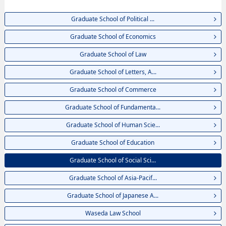
EngineeringhoặcGraduate School of International Culture and
Communication Studies, thông tin về từng khoa nghiên cứu, thông tin liên
Graduate School of Political ...
quan đến thi tuyển như số lượng tuyển sinh, số lượng trúng tuyển, cở sở
trang thiết bị, hướng dẫn địa điểm v.v...
Graduate School of Economics
Graduate School of Law
Graduate School of Letters, A...
Graduate School of Commerce
Graduate School of Fundamenta...
Graduate School of Human Scie...
Graduate School of Education
Graduate School of Social Sci...
Graduate School of Asia-Pacif...
Graduate School of Japanese A...
Waseda Law School