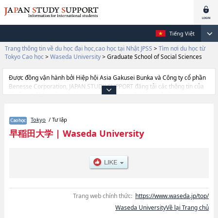
Tiếng Việt
Trang thông tin về du học đại học,cao học tại Nhật JPSS
>
Tìm nơi du học từ
Tokyo Cao học
>
Waseda University
>
Graduate School of Social Sciences
Được đồng vận hành bởi Hiệp hội Asia Gakusei Bunka và Công ty cổ phần
Benesse Corporation, JAPAN STUDY SUPPORT đăng tải các thông tin của
khoảng 1.300 trường đại học, cao học, trường đại học ngắn hạn, trường
chuyên môn đang tiếp nhận du học sinh.
Tại đây có đăng các thông tin chi tiết về Waseda University, và thông tin
Tokyo
/ Tư lập
cần thiết dành cho du học sinh, như là về các Graduate School of Political
SciencehoặcGraduate School of EconomicshoặcGraduate School of
早稲田大学
|
Waseda University
LawhoặcGraduate School of Letters, Arts and ScienceshoặcGraduate
School of CommercehoặcGraduate School of Fundamental Science and
EngineeringhoặcGraduate School of Human ScienceshoặcGraduate
School of EducationhoặcGraduate School of Social ScienceshoặcGraduate
School of Asia-Pacific StudieshoặcGraduate School of Japanese Applied
LinguisticshoặcWaseda Law SchoolhoặcGraduate School of Business and
FinancehoặcGraduate School of AccountancyhoặcGraduate School of
Trang web chính thức:
https://www.waseda.jp/top/
Sport ScienceshoặcGraduate School of Creative Science and
Waseda UniversityVề lại Trang chủ
EngineeringhoặcGraduate school of Advanced Science and
EngineeringhoặcGraduate School of Environment and Energy