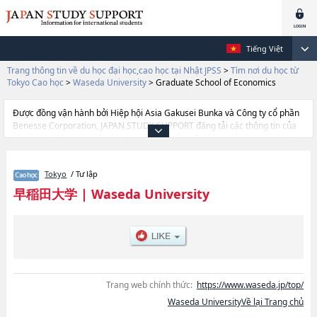
Tiếng Việt
Trang thông tin về du học đại học,cao học tại Nhật JPSS
>
Tìm nơi du học từ
Tokyo Cao học
>
Waseda University
>
Graduate School of Economics
Được đồng vận hành bởi Hiệp hội Asia Gakusei Bunka và Công ty cổ phần
Benesse Corporation, JAPAN STUDY SUPPORT đăng tải các thông tin của
khoảng 1.300 trường đại học, cao học, trường đại học ngắn hạn, trường
chuyên môn đang tiếp nhận du học sinh.
Tại đây có đăng các thông tin chi tiết về Waseda University, và thông tin
Tokyo
/ Tư lập
cần thiết dành cho du học sinh, như là về các Graduate School of Political
SciencehoặcGraduate School of EconomicshoặcGraduate School of
早稲田大学
|
Waseda University
LawhoặcGraduate School of Letters, Arts and ScienceshoặcGraduate
School of CommercehoặcGraduate School of Fundamental Science and
EngineeringhoặcGraduate School of Human ScienceshoặcGraduate
School of EducationhoặcGraduate School of Social ScienceshoặcGraduate
School of Asia-Pacific StudieshoặcGraduate School of Japanese Applied
LinguisticshoặcWaseda Law SchoolhoặcGraduate School of Business and
FinancehoặcGraduate School of AccountancyhoặcGraduate School of
Trang web chính thức:
https://www.waseda.jp/top/
Sport ScienceshoặcGraduate School of Creative Science and
Waseda UniversityVề lại Trang chủ
EngineeringhoặcGraduate school of Advanced Science and
EngineeringhoặcGraduate School of Environment and Energy