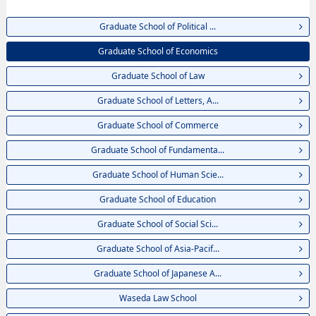
EngineeringhoặcGraduate School of International Culture and
Communication Studies, thông tin về từng khoa nghiên cứu, thông tin liên
Graduate School of Political ...
quan đến thi tuyển như số lượng tuyển sinh, số lượng trúng tuyển, cở sở
trang thiết bị, hướng dẫn địa điểm v.v...
Graduate School of Economics
Graduate School of Law
Graduate School of Letters, A...
Graduate School of Commerce
Graduate School of Fundamenta...
Graduate School of Human Scie...
Graduate School of Education
Graduate School of Social Sci...
Graduate School of Asia-Pacif...
Graduate School of Japanese A...
Waseda Law School