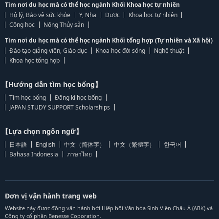
Tìm nơi du học mà có thể học ngành Khối Khoa học tự nhiên
Hộ lý, Bảo vệ sức khỏe
Y, Nha
Dược
Khoa học tự nhiên
Công học
Nông Thủy sản
Tìm nơi du học mà có thể học ngành Khối tổng hợp (Tự nhiên và Xã hội)
Đào tạo giảng viên, Giáo dục
Khoa học đời sống
Nghệ thuật
Khoa học tổng hợp
【Hướng dẫn tìm học bổng】
Tìm học bổng
Đăng kí học bổng
JAPAN STUDY SUPPORT Scholarships
【Lựa chọn ngôn ngữ】
日本語
English
中文（简体字）
中文（繁體字）
한국어
Bahasa Indonesia
ภาษาไทย
Đơn vị vận hành trang web
Website này được đồng vận hành bởi Hiệp hội Văn hóa Sinh Viên Châu Á (ABK) và
Công ty cổ phần Benesse Coporation.