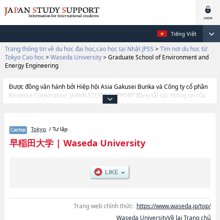
Tiếng Việt
Trang thông tin về du học đại học,cao học tại Nhật JPSS
>
Tìm nơi du học từ
Tokyo Cao học
>
Waseda University
>
Graduate School of Environment and
Energy Engineering
Được đồng vận hành bởi Hiệp hội Asia Gakusei Bunka và Công ty cổ phần
Benesse Corporation, JAPAN STUDY SUPPORT đăng tải các thông tin của
khoảng 1.300 trường đại học, cao học, trường đại học ngắn hạn, trường
chuyên môn đang tiếp nhận du học sinh.
Tại đây có đăng các thông tin chi tiết về Waseda University, và thông tin
Tokyo
/ Tư lập
cần thiết dành cho du học sinh, như là về các Graduate School of Political
SciencehoặcGraduate School of EconomicshoặcGraduate School of
早稲田大学
|
Waseda University
LawhoặcGraduate School of Letters, Arts and ScienceshoặcGraduate
School of CommercehoặcGraduate School of Fundamental Science and
EngineeringhoặcGraduate School of Human ScienceshoặcGraduate
School of EducationhoặcGraduate School of Social ScienceshoặcGraduate
School of Asia-Pacific StudieshoặcGraduate School of Japanese Applied
LinguisticshoặcWaseda Law SchoolhoặcGraduate School of Business and
FinancehoặcGraduate School of AccountancyhoặcGraduate School of
Trang web chính thức:
https://www.waseda.jp/top/
Sport ScienceshoặcGraduate School of Creative Science and
Waseda UniversityVề lại Trang chủ
EngineeringhoặcGraduate school of Advanced Science and