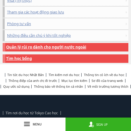
Visa (Thị thực)
Tham gia các hoạt động giao lưu
Phòng tư vấn
Những điều cần chú ý khi tốt nghiệp
Quản lý rủi ro dành cho người nước ngoài
Tìm học bổng
Tin tức du học Nhật Bản
Tìm kiếm nơi du học
Thông tin có ích về du học
Thông điệp của anh chị đi trước
Mục lục tìm kiếm
Sơ đồ của trang web
Quy ước sử dụng
Thông báo về thông tin cá nhân
Về môi trường tương thích
Tìm nơi du học từ Tokyo Cao học
MENU
SIGN UP
【Tìm nơi du học từ ngành học】