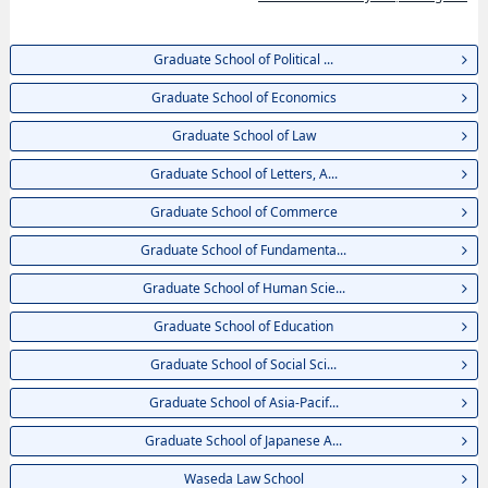
EngineeringhoặcGraduate School of Environment and Energy
EngineeringhoặcGraduate School of International Culture and
Communication Studies, thông tin về từng khoa nghiên cứu, thông tin liên
Graduate School of Political ...
quan đến thi tuyển như số lượng tuyển sinh, số lượng trúng tuyển, cở sở
trang thiết bị, hướng dẫn địa điểm v.v...
Graduate School of Economics
Graduate School of Law
Graduate School of Letters, A...
Graduate School of Commerce
Graduate School of Fundamenta...
Graduate School of Human Scie...
Graduate School of Education
Graduate School of Social Sci...
Graduate School of Asia-Pacif...
Graduate School of Japanese A...
Waseda Law School