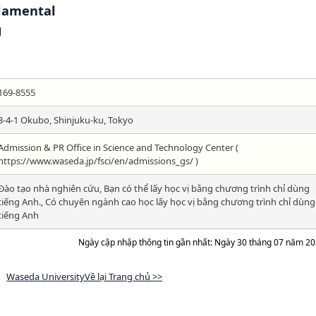
damental
g
169-8555
3-4-1 Okubo, Shinjuku-ku, Tokyo
Admission & PR Office in Science and Technology Center (
https://www.waseda.jp/fsci/en/admissions_gs/ )
Đào tạo nhà nghiên cứu, Bạn có thể lấy học vị bằng chương trình chỉ dùng
tiếng Anh., Có chuyên ngành cao học lấy học vị bằng chương trình chỉ dùng
tiếng Anh
Ngày cập nhập thông tin gần nhất: Ngày 30 tháng 07 năm 2
Waseda UniversityVề lại Trang chủ >>