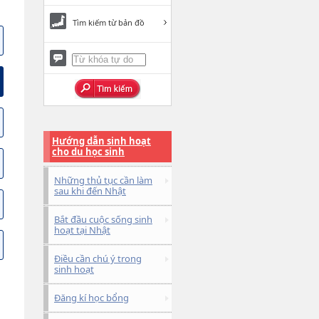
Tìm kiếm từ bản đồ
Hướng dẫn sinh hoạt
cho du học sinh
Những thủ tục cần làm
sau khi đến Nhật
Bắt đầu cuộc sống sinh
hoạt tại Nhật
Điều cần chú ý trong
sinh hoạt
Đăng kí học bổng