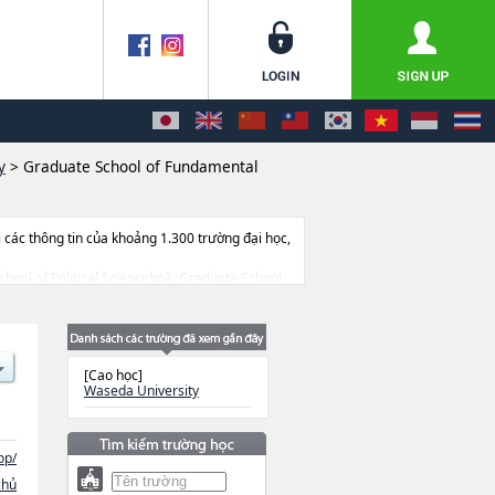
y
>
Graduate School of Fundamental
ác thông tin của khoảng 1.300 trường đại học,
 School of Political SciencehoặcGraduate School
ehoặcGraduate School of Fundamental Science
ceshoặcGraduate School of Asia-Pacific
ancehoặcGraduate School of
hool of Advanced Science and
[Cao học]
munication Studies, thông tin về từng khoa
Waseda University
ểm v.v...
op/
chủ