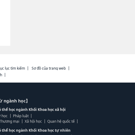
ục lục tìm kiếm
Sơ đồ của trang web
ch
từ ngành học】
ó thể học ngành Khối Khoa học xã hội
 học
Pháp luật
, Thương mại
Xã hội học
Quan hệ quốc tế
ó thể học ngành Khối Khoa học tự nhiên