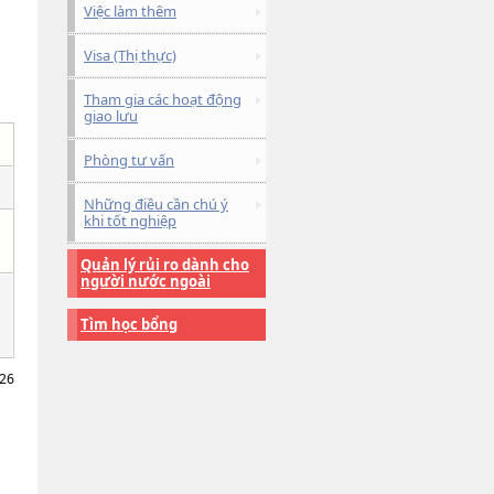
Việc làm thêm
Visa (Thị thực)
Tham gia các hoạt động
giao lưu
Phòng tư vấn
Những điều cần chú ý
khi tốt nghiệp
Quản lý rủi ro dành cho
người nước ngoài
Tìm học bổng
026