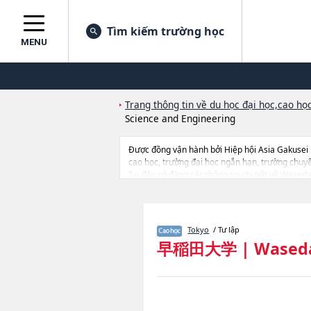
Tìm kiếm trường học
MENU
Trang thông tin về du học đại học,cao học
Science and Engineering
Được đồng vận hành bởi Hiệp hội Asia Gakusei
cao học, trường đại học ngắn hạn, trường chuy
Tại đây có đăng các thông tin chi tiết về Wased
of EconomicshoặcGraduate School of LawhoặcG
and EngineeringhoặcGraduate School of Human 
StudieshoặcGraduate School of Japanese Appl
AccountancyhoặcGraduate School of Sport Sci
Tokyo
/ Tư lập
EngineeringhoặcGraduate School of Environmen
早稲田大学
|
Waseda
nghiên cứu, thông tin liên quan đến thi tuyển nh