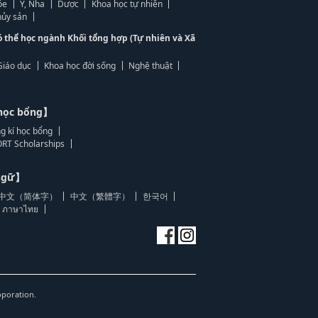
ỏe
Y, Nha
Dược
Khoa học tự nhiên
ủy sản
ó thể học ngành Khối tổng hợp (Tự nhiên và Xã
Giáo dục
Khoa học đời sống
Nghệ thuật
học bổng】
g kí học bổng
RT Scholarships
 ngữ】
中文（简体字）
中文（繁體字）
한국어
ภาษาไทย
oporation.