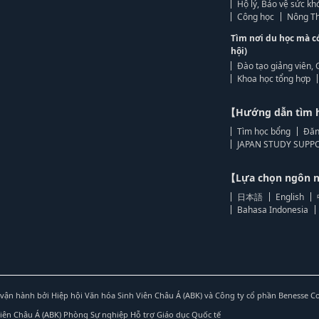
Hộ lý, Bảo vệ sức kh
Công học
Nông Th
Tìm nơi du học mà c
hội)
Đào tạo giảng viên, 
Khoa học tổng hợp
【Hướng dẫn tìm 
Tìm học bổng
Đăn
JAPAN STUDY SUPPO
【Lựa chọn ngôn
日本語
English
Bahasa Indonesia
vận hành bởi Hiệp hội Văn hóa Sinh Viên Châu Á (ABK) và Công ty cổ phần Benesse C
Viên Châu Á (ABK) Phòng Sự nghiệp Hỗ trợ Giáo dục Quốc tế