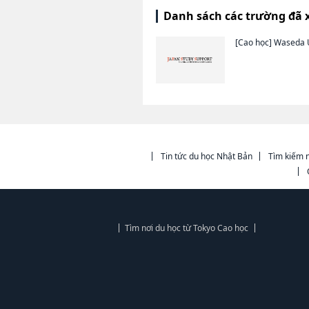
Danh sách các trường đã 
[Cao học]
Waseda U
Tin tức du học Nhật Bản
Tìm kiếm n
Tìm nơi du học từ Tokyo Cao học