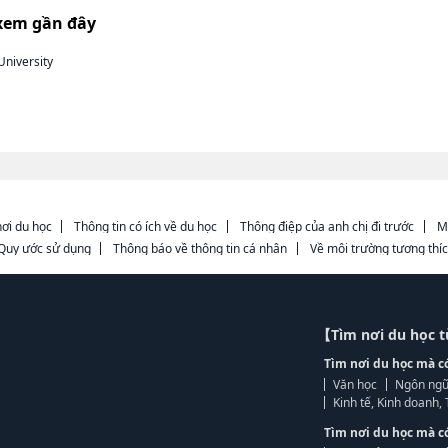
xem gần đây
niversity
ơi du học
Thông tin có ích về du học
Thông điệp của anh chị đi trước
M
Quy ước sử dụng
Thông báo về thông tin cá nhân
Về môi trường tương thí
【Tìm nơi du học 
Tìm nơi du học mà c
Văn học
Ngôn ngữ
Kinh tế, Kinh doanh
Tìm nơi du học mà c