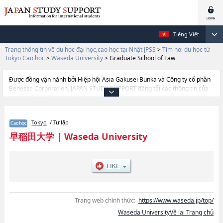
Tiếng Việt
Trang thông tin về du học đại học,cao học tại Nhật JPSS
>
Tìm nơi du học từ
Tokyo Cao học
>
Waseda University
>
Graduate School of Law
Được đồng vận hành bởi Hiệp hội Asia Gakusei Bunka và Công ty cổ phần
Benesse Corporation, JAPAN STUDY SUPPORT đăng tải các thông tin của
khoảng 1.300 trường đại học, cao học, trường đại học ngắn hạn, trường
chuyên môn đang tiếp nhận du học sinh.
Tại đây có đăng các thông tin chi tiết về Waseda University, và thông tin
Tokyo
/ Tư lập
cần thiết dành cho du học sinh, như là về các Graduate School of Political
SciencehoặcGraduate School of EconomicshoặcGraduate School of
早稲田大学
|
Waseda University
LawhoặcGraduate School of Letters, Arts and ScienceshoặcGraduate
School of CommercehoặcGraduate School of Fundamental Science and
EngineeringhoặcGraduate School of Human ScienceshoặcGraduate
School of EducationhoặcGraduate School of Social ScienceshoặcGraduate
School of Asia-Pacific StudieshoặcGraduate School of Japanese Applied
LinguisticshoặcWaseda Law SchoolhoặcGraduate School of Business and
FinancehoặcGraduate School of AccountancyhoặcGraduate School of
Trang web chính thức:
https://www.waseda.jp/top/
Sport ScienceshoặcGraduate School of Creative Science and
Waseda UniversityVề lại Trang chủ
EngineeringhoặcGraduate school of Advanced Science and
EngineeringhoặcGraduate School of Environment and Energy