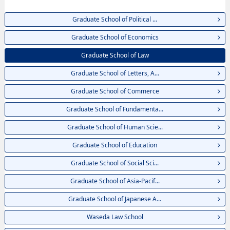
EngineeringhoặcGraduate School of International Culture and
Communication Studies, thông tin về từng khoa nghiên cứu, thông tin liên
Graduate School of Political ...
quan đến thi tuyển như số lượng tuyển sinh, số lượng trúng tuyển, cở sở
trang thiết bị, hướng dẫn địa điểm v.v...
Graduate School of Economics
Graduate School of Law
Graduate School of Letters, A...
Graduate School of Commerce
Graduate School of Fundamenta...
Graduate School of Human Scie...
Graduate School of Education
Graduate School of Social Sci...
Graduate School of Asia-Pacif...
Graduate School of Japanese A...
Waseda Law School