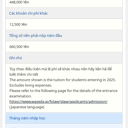
448,000 Yên
Các khoản chi phí khác
12,500 Yên
Tổng số tiền phải nộp năm đầu
660,500 Yên
Ghi chú
Tùy theo điều kiện mà lệ phí sẽ khác nhau nên hãy liện hệ để
biết thêm chi tiết
The amount shown is the tuition for students entering in 2025.
Excludes living expenses.
Please refer to the following page for the details of the entrance
examination.
https://www.waseda.jp/folaw/glaw/applicants/admission/
(Japanese language)
Tháng năm nhập học