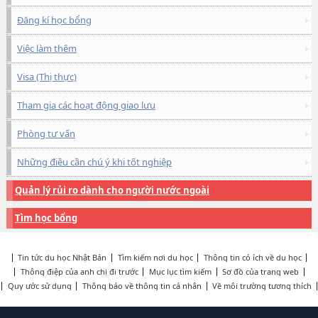
Đăng kí học bổng
Việc làm thêm
Visa (Thị thực)
Tham gia các hoạt động giao lưu
Phòng tư vấn
Những điều cần chú ý khi tốt nghiệp
Quản lý rủi ro dành cho người nước ngoài
Tìm học bổng
Tin tức du học Nhật Bản
Tìm kiếm nơi du học
Thông tin có ích về du học
Thông điệp của anh chị đi trước
Mục lục tìm kiếm
Sơ đồ của trang web
Quy ước sử dụng
Thông báo về thông tin cá nhân
Về môi trường tương thích