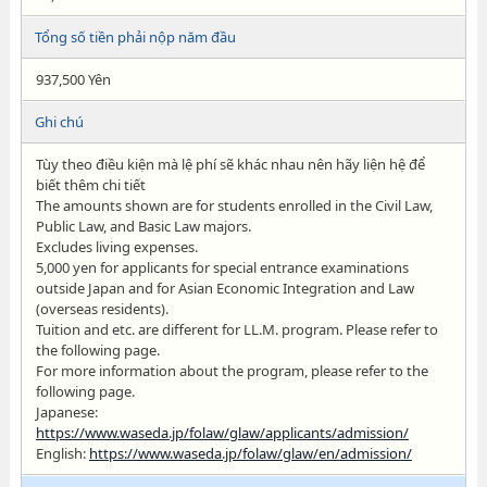
Tổng số tiền phải nộp năm đầu
937,500 Yên
Ghi chú
Tùy theo điều kiện mà lệ phí sẽ khác nhau nên hãy liện hệ để
biết thêm chi tiết
The amounts shown are for students enrolled in the Civil Law,
Public Law, and Basic Law majors.
Excludes living expenses.
5,000 yen for applicants for special entrance examinations
outside Japan and for Asian Economic Integration and Law
(overseas residents).
Tuition and etc. are different for LL.M. program. Please refer to
the following page.
For more information about the program, please refer to the
following page.
Japanese:
https://www.waseda.jp/folaw/glaw/applicants/admission/
English:
https://www.waseda.jp/folaw/glaw/en/admission/