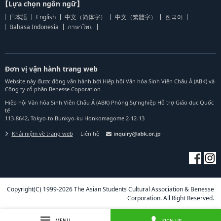
【Lựa chọn ngôn ngữ】
日本語
English
中文（简体字）
中文（繁體字）
한국어
Bahasa Indonesia
ภาษาไทย
Đơn vị vận hành trang web
Website này được đồng vận hành bởi Hiệp hội Văn hóa Sinh Viên Châu Á (ABK) và
Công ty cổ phần Benesse Coporation.
Hiệp hội Văn hóa Sinh Viên Châu Á (ABK) Phòng Sự nghiệp Hỗ trợ Giáo dục Quốc
tế
113-8642, Tokyo-to Bunkyo-ku Honkomagome 2-12-13
Khái niệm về trang web
Liên hệ
Copyright(C) 1999-2026 The Asian Students Cultural Association & Benesse
Corporation. All Right Reserved.
MENU