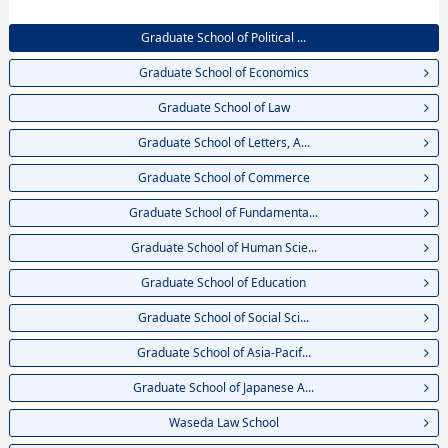
EngineeringhoặcGraduate School of International Culture and
Communication Studies, thông tin về từng khoa nghiên cứu, thông tin liên
Graduate School of Political ...
quan đến thi tuyển như số lượng tuyển sinh, số lượng trúng tuyển, cở sở
trang thiết bị, hướng dẫn địa điểm v.v...
Graduate School of Economics
Graduate School of Law
Graduate School of Letters, A...
Graduate School of Commerce
Graduate School of Fundamenta...
Graduate School of Human Scie...
Graduate School of Education
Graduate School of Social Sci...
Graduate School of Asia-Pacif...
Graduate School of Japanese A...
Waseda Law School