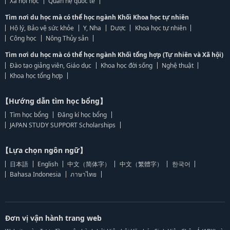
Xã hội học
Quan hệ quốc tế
Tìm nơi du học mà có thể học ngành Khối Khoa học tự nhiên
Hộ lý, Bảo vệ sức khỏe
Y, Nha
Dược
Khoa học tự nhiên
Công học
Nông Thủy sản
Tìm nơi du học mà có thể học ngành Khối tổng hợp (Tự nhiên và Xã hội)
Đào tạo giảng viên, Giáo dục
Khoa học đời sống
Nghệ thuật
Khoa học tổng hợp
【Hướng dẫn tìm học bổng】
Tìm học bổng
Đăng kí học bổng
JAPAN STUDY SUPPORT Scholarships
【Lựa chọn ngôn ngữ】
日本語
English
中文（简体字）
中文（繁體字）
한국어
Bahasa Indonesia
ภาษาไทย
Đơn vị vận hành trang web