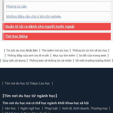
Phòng tư vấn
Những điều cần chú ý khi tốt nghiệp
Quản lý rủi ro dành cho người nước ngoài
Tìm học bổng
Tin tức du học Nhật Bản
Tìm kiếm nơi du học
Thông tin có ích về du học
Thông điệp của anh chị đi trước
Mục lục tìm kiếm
Sơ đồ của trang web
Quy ước sử dụng
Thông báo về thông tin cá nhân
Về môi trường tương thích
Tìm nơi du học từ Tokyo Cao học
【Tìm nơi du học từ ngành học】
Tìm nơi du học mà có thể học ngành Khối Khoa học xã hội
Văn học
Ngôn ngữ học
Pháp luật
Kinh tế, Kinh doanh, Thương mại