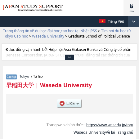
Tiếng Việt
Trang thông tin về du học đại học,cao học tại Nhật JPSS
>
Tìm nơi du học từ
Tokyo Cao học
>
Waseda University
>
Graduate School of Political Science
Được đồng vận hành bởi Hiệp hội Asia Gakusei Bunka và Công ty cổ phần
Benesse Corporation, JAPAN STUDY SUPPORT đăng tải các thông tin của
khoảng 1.300 trường đại học, cao học, trường đại học ngắn hạn, trường
chuyên môn đang tiếp nhận du học sinh.
Tại đây có đăng các thông tin chi tiết về Waseda University, và thông tin
Tokyo
/ Tư lập
cần thiết dành cho du học sinh, như là về các Graduate School of Political
SciencehoặcGraduate School of EconomicshoặcGraduate School of
早稲田大学
|
Waseda University
LawhoặcGraduate School of Letters, Arts and ScienceshoặcGraduate
School of CommercehoặcGraduate School of Fundamental Science and
EngineeringhoặcGraduate School of Human ScienceshoặcGraduate
School of EducationhoặcGraduate School of Social ScienceshoặcGraduate
School of Asia-Pacific StudieshoặcGraduate School of Japanese Applied
LinguisticshoặcWaseda Law SchoolhoặcGraduate School of Business and
FinancehoặcGraduate School of AccountancyhoặcGraduate School of
Trang web chính thức:
https://www.waseda.jp/top/
Sport ScienceshoặcGraduate School of Creative Science and
Waseda UniversityVề lại Trang chủ
EngineeringhoặcGraduate school of Advanced Science and
EngineeringhoặcGraduate School of Environment and Energy