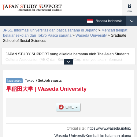
Bahasa Indonesia
JPSS, Informasi universitas dan pasca sarjana di Jepang
>
Mencari tempat
belajar sekolah dari Tokyo Pasca sarjana
>
Waseda University
>
Graduate
School of Social Sciences
JAPAN STUDY SUPPORT yang dikelola bersama oleh The Asian Students
Cultural Association (ABK) dan Benesse Corp. menyediakan informasi
sekitar 1300 universitas, pascasarjana, universitas yunior, akademi
kejuruan yang siap menerima mahasiswa(i) mancanegara.
Tersedia informasi rinci mengenai Waseda University, mencakup informasi
Tokyo
/ Sekolah swasta
per jurusan riset seperti %% research %%, serta berbagai informasi yang
berguna bagi mahasiswa(i) mancanegara seperti kuota untuk jumlah
早稲田大学
|
Waseda University
pendaftar dan jumlah kelulusan ujian masuk mahasiswa(i) mancanegara,
informasi mengenai ujian masuk, prasarana kampus, akses jalan, dan
lainnya. Silakan memanfaatkannya.
Official site:
https://www.waseda.jp/top/
Waseda UniversityKembali ke halaman utama