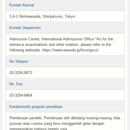
Kontak Alamat
1-6-1 Nishiwaseda, Shinjuku-ku, Tokyo
Kontak Departmen
Admission Center, International Admissions Office *As for the
entrance examinations and other matters, please refer to the
following websaite. https://www.waseda.jp/fsss/gsss/
No.Telepon
03-3204-9073
No. Fax
03-3204-9464
Karakteristik program penelitian
Pembinaan peneliti, Pembinaan ahli dibidang masing-masing, Ada
jurusan atau course yang bisa menggambil gelar dengan
menggunakan bahasa Inggris saja