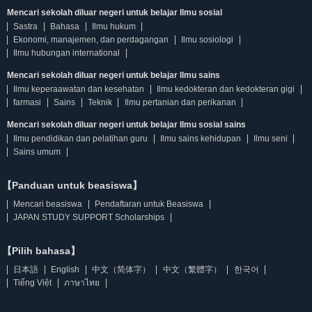
Mencari sekolah diluar negeri untuk belajar Ilmu sosial
Sastra
Bahasa
Ilmu hukum
Ekonomi, manajemen, dan perdagangan
Ilmu sosiologi
Ilmu hubungan international
Mencari sekolah diluar negeri untuk belajar Ilmu sains
Ilmu keperaawatan dan kesehatan
Ilmu kedokteran dan kedokteran gigi
farmasi
Sains
Teknik
Ilmu pertanian dan perikanan
Mencari sekolah diluar negeri untuk belajar Ilmu sosial sains
Ilmu pendidikan dan pelatihan guru
Ilmu sains kehidupan
Ilmu seni
Sains umum
【Panduan untuk beasiswa】
Mencari beasiswa
Pendaftaran untuk Beasiswa
JAPAN STUDY SUPPORT Scholarships
【Pilih bahasa】
日本語
English
中文（简体字）
中文（繁體字）
한국어
Tiếng Việt
ภาษาไทย