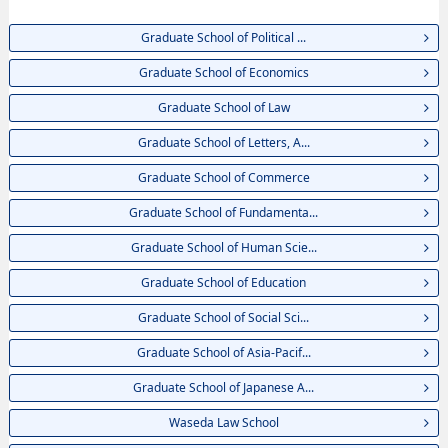
EngineeringhoặcGraduate School of International Culture and
Communication Studies, thông tin về từng khoa nghiên cứu, thông tin liên
Graduate School of Political ...
quan đến thi tuyển như số lượng tuyển sinh, số lượng trúng tuyển, cở sở
trang thiết bị, hướng dẫn địa điểm v.v...
Graduate School of Economics
Graduate School of Law
Graduate School of Letters, A...
Graduate School of Commerce
Graduate School of Fundamenta...
Graduate School of Human Scie...
Graduate School of Education
Graduate School of Social Sci...
Graduate School of Asia-Pacif...
Graduate School of Japanese A...
Waseda Law School