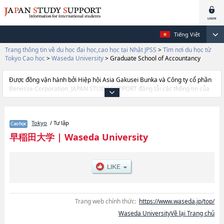
Tiếng Việt
Trang thông tin về du học đại học,cao học tại Nhật JPSS
>
Tìm nơi du học từ
Tokyo Cao học
>
Waseda University
>
Graduate School of Accountancy
Được đồng vận hành bởi Hiệp hội Asia Gakusei Bunka và Công ty cổ phần
Benesse Corporation, JAPAN STUDY SUPPORT đăng tải các thông tin của
khoảng 1.300 trường đại học, cao học, trường đại học ngắn hạn, trường
chuyên môn đang tiếp nhận du học sinh.
Tại đây có đăng các thông tin chi tiết về Waseda University, và thông tin
Tokyo
/ Tư lập
cần thiết dành cho du học sinh, như là về các Graduate School of Political
SciencehoặcGraduate School of EconomicshoặcGraduate School of
早稲田大学
|
Waseda University
LawhoặcGraduate School of Letters, Arts and ScienceshoặcGraduate
School of CommercehoặcGraduate School of Fundamental Science and
EngineeringhoặcGraduate School of Human ScienceshoặcGraduate
School of EducationhoặcGraduate School of Social ScienceshoặcGraduate
School of Asia-Pacific StudieshoặcGraduate School of Japanese Applied
LinguisticshoặcWaseda Law SchoolhoặcGraduate School of Business and
FinancehoặcGraduate School of AccountancyhoặcGraduate School of
Trang web chính thức:
https://www.waseda.jp/top/
Sport ScienceshoặcGraduate School of Creative Science and
Waseda UniversityVề lại Trang chủ
EngineeringhoặcGraduate school of Advanced Science and
EngineeringhoặcGraduate School of Environment and Energy