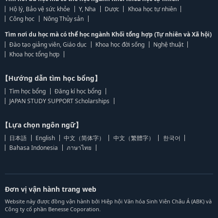
Hộ lý, Bảo vệ sức khỏe
Y, Nha
Dược
Khoa học tự nhiên
Công học
Nông Thủy sản
Tìm nơi du học mà có thể học ngành Khối tổng hợp (Tự nhiên và Xã hội)
Đào tạo giảng viên, Giáo dục
Khoa học đời sống
Nghệ thuật
Khoa học tổng hợp
【Hướng dẫn tìm học bổng】
Tìm học bổng
Đăng kí học bổng
JAPAN STUDY SUPPORT Scholarships
【Lựa chọn ngôn ngữ】
日本語
English
中文（简体字）
中文（繁體字）
한국어
Bahasa Indonesia
ภาษาไทย
Đơn vị vận hành trang web
Website này được đồng vận hành bởi Hiệp hội Văn hóa Sinh Viên Châu Á (ABK) và
Công ty cổ phần Benesse Coporation.