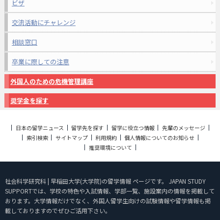
ビザ
交流活動にチャレンジ
相談窓口
卒業に際しての注意
外国人のための危機管理講座
奨学金を探す
日本の留学ニュース
留学先を探す
留学に役立つ情報
先輩のメッセージ
索引検索
サイトマップ
利用規約
個人情報についてのお知らせ
推奨環境について
社会科学研究科 | 早稲田大学(大学院)の留学情報 ページです。 JAPAN STUDY
SUPPORTでは、学校の特色や入試情報、学部一覧、施設案内の情報を掲載して
おります。大学情報だけでなく、外国人留学生向けの試験情報や留学情報も掲
載しておりますのでぜひご活用下さい。