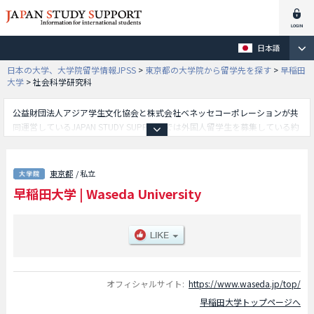
日本語
日本の大学、大学院留学情報JPSS
>
東京都の大学院から留学先を探す
>
早稲田
大学
>
社会科学研究科
公益財団法人アジア学生文化協会と株式会社ベネッセコーポレーションが共
同運営しているJAPAN STUDY SUPPORTでは外国人留学生を募集している約
1,300校の大学・大学院・短大・専門学校情報を掲載しています。
こちらでは早稲田大学に関する詳細情報を記載しており、政治学研究科や経
済学研究科や大学院法学研究科や文学研究科や商学研究科や大学院基幹理工
東京都
/ 私立
学研究科や人間科学研究科や教育学研究科や社会科学研究科や大学院アジア
早稲田大学
|
Waseda University
太平洋研究科や日本語教育研究科や法学研究科法曹養成専攻や経営管理研究
科や早稲田大学大学院会計研究科やスポーツ科学研究科や大学院創造理工学
研究科や大学院先進理工学研究科や環境・エネルギー研究科や国際コミュニ
ケーション研究科等、研究科別情報や、募集定員や合格者数など入試情報、
施設案内、アクセスなど外国人留学生に必要な情報を掲載しているので是非
ご利用ください。
オフィシャルサイト:
https://www.waseda.jp/top/
早稲田大学トップページへ