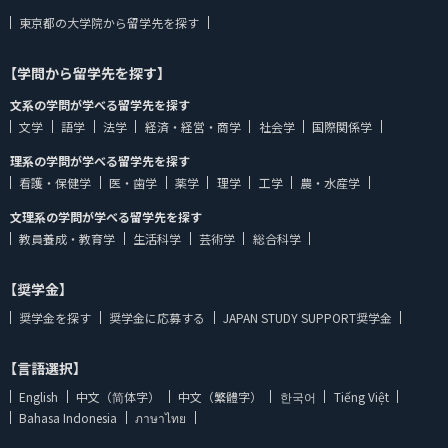
東京都の大学院から留学先を探す
【学問から留学先を探す】
文系の学問が学べる留学先を探す
文学
語学
法学
経済・経営・商学
社会学
国際関係学
理系の学問が学べる留学先を探す
看護・保健学
医・歯学
薬学
理学
工学
農・水産学
文理系の学問が学べる留学先を探す
教員養成・教育学
生活科学
芸術学
総合科学
【奨学金】
奨学金を探す
奨学金に応募する
JAPAN STUDY SUPPORT奨学金
【言語選択】
English
中文（简体字）
中文（繁體字）
한국어
Tiếng Việt
Bahasa Indonesia
ภาษาไทย