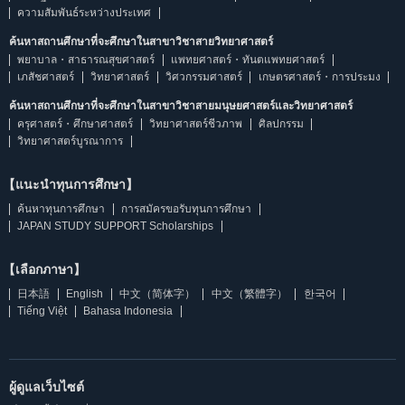
ความสัมพันธ์ระหว่างประเทศ
ค้นหาสถานศึกษาที่จะศึกษาในสาขาวิชาสายวิทยาศาสตร์
พยาบาล・สาธารณสุขศาสตร์
แพทยศาสตร์・ทันตแพทยศาสตร์
เภสัชศาสตร์
วิทยาศาสตร์
วิศวกรรมศาสตร์
เกษตรศาสตร์・การประมง
ค้นหาสถานศึกษาที่จะศึกษาในสาขาวิชาสายมนุษยศาสตร์และวิทยาศาสตร์
ครุศาสตร์・ศึกษาศาสตร์
วิทยาศาสตร์ชีวภาพ
ศิลปกรรม
วิทยาศาสตร์บูรณาการ
【แนะนำทุนการศึกษา】
ค้นหาทุนการศึกษา
การสมัครขอรับทุนการศึกษา
JAPAN STUDY SUPPORT Scholarships
【เลือกภาษา】
日本語
English
中文（简体字）
中文（繁體字）
한국어
Tiếng Việt
Bahasa Indonesia
ผู้ดูแลเว็บไซต์