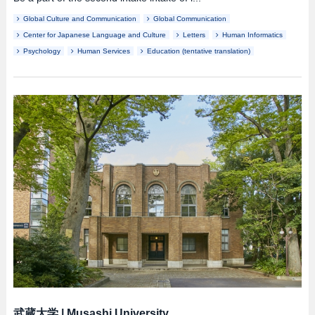
Global Culture and Communication
Global Communication
Center for Japanese Language and Culture
Letters
Human Informatics
Psychology
Human Services
Education (tentative translation)
武蔵大学
|
Musashi University