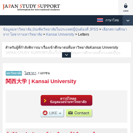
ภาษาไทย
ข้อมูลมหาวิทยาลัย,บัณฑิตวิทยาลัยในประเทศญี่ปุ่นต้องที่ JPSS
>
เลือกสถานศึกษา
จาก โอซากามหาวิทยาลัย
>
Kansai University
>
Letters
สำหรับผู้ที่กำลังพิจารณาเรื่องเข้าศึกษาต่อที่มหาวิทยาลัยKansai University
JAPAN STUDY SUPPORTเป็นเว็บไซต์ให้ข้อมูลการศึกษาต่อที่ประเทศญี่ปุ่น
สำหรับนักศึกษาต่างชาติโดยการดำเนินงานร่วมกันของ The Asian Students
Cultural Association และ Benesse Corporation มีการลงข้อมูลรายละเอียดของ
แต่ละคณะเช่นKansai University คณะKansai University Japanese Language
โอซากา
/ เอกชน
and Cultural Program Preparatory Course (Bekka)หรือคณะLettersหรือ
คณะLawหรือคณะEconomicsหรือคณะBusiness and Commerceหรือ
関西大学
|
Kansai University
คณะSociologyหรือคณะPolicy StudiesหรือคณะHealth and Well-beingหรือ
คณะInformaticsหรือคณะSafety ScienceหรือคณะBusiness Data Scienceหรือ
คณะEngineering ScienceหรือคณะEnvironmental and Urban
EngineeringหรือคณะChemistry, Materials and Bioengineering ไว้ เป็นต้นไว้
สำหรับผู้ที่ต้องการค้นหาข้อมูลการศึกษาต่อเกี่ยวกับKansai University กรุณาใช้
เว็บไซต์นี้เพื่อการค้นหาข้อมูลตามอัธยาศัย นอกจากนั้นยังมีข้อมูลของสถาบันการ
ศึกษาระดับมหาวิทยาลัย,บัณฑิตวิทยาลัย,วิทยาลัยระดับอนุปริญญา,วิทยาลัย
อาชีวศึกษากว่า 1,300 แห่งที่กำลังเปิดรับสมัครนักศึกษาต่างชาติด้วย