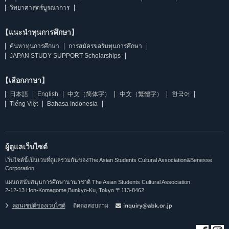
วิทยาศาสตร์บูรณาการ
【แนะนำทุนการศึกษา】
ค้นหาทุนการศึกษา
การสมัครขอรับทุนการศึกษา
JAPAN STUDY SUPPORT Scholarships
【เลือกภาษา】
日本語
English
中文（简体字）
中文（繁體字）
한국어
Tiếng Việt
Bahasa Indonesia
ผู้ดูแลเว็บไซต์
เว็บไซต์นี้เป็นเวบที่ดูแลร่วมกันของThe Asian Students Cultural Association&Benesse
Corporation
แผนกสนับสนุนการศึกษานานาชาติ The Asian Students Cultural Association
2-12-13 Hon-Komagome,Bunkyo-Ku, Tokyo 〒113-8462
คอนเซปต์ของเวบไซต์
ติดต่อสอบถาม