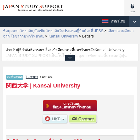
ภาษาไทย
ข้อมูลมหาวิทยาลัย,บัณฑิตวิทยาลัยในประเทศญี่ปุ่นต้องที่ JPSS
>
เลือกสถานศึกษา
จาก โอซากามหาวิทยาลัย
>
Kansai University
>
Letters
สำหรับผู้ที่กำลังพิจารณาเรื่องเข้าศึกษาต่อที่มหาวิทยาลัยKansai University
JAPAN STUDY SUPPORTเป็นเว็บไซต์ให้ข้อมูลการศึกษาต่อที่ประเทศญี่ปุ่น
สำหรับนักศึกษาต่างชาติโดยการดำเนินงานร่วมกันของ The Asian Students
Cultural Association และ Benesse Corporation มีการลงข้อมูลรายละเอียดของ
แต่ละคณะเช่นKansai University คณะKansai University Japanese Language
โอซากา
/ เอกชน
and Cultural Program Preparatory Course (Bekka)หรือคณะLettersหรือ
คณะLawหรือคณะEconomicsหรือคณะBusiness and Commerceหรือ
関西大学
|
Kansai University
คณะSociologyหรือคณะPolicy StudiesหรือคณะHealth and Well-beingหรือ
คณะInformaticsหรือคณะSafety ScienceหรือคณะBusiness Data Scienceหรือ
คณะEngineering ScienceหรือคณะEnvironmental and Urban
EngineeringหรือคณะChemistry, Materials and Bioengineering ไว้ เป็นต้นไว้
สำหรับผู้ที่ต้องการค้นหาข้อมูลการศึกษาต่อเกี่ยวกับKansai University กรุณาใช้
เว็บไซต์นี้เพื่อการค้นหาข้อมูลตามอัธยาศัย นอกจากนั้นยังมีข้อมูลของสถาบันการ
ศึกษาระดับมหาวิทยาลัย,บัณฑิตวิทยาลัย,วิทยาลัยระดับอนุปริญญา,วิทยาลัย
อาชีวศึกษากว่า 1,300 แห่งที่กำลังเปิดรับสมัครนักศึกษาต่างชาติด้วย