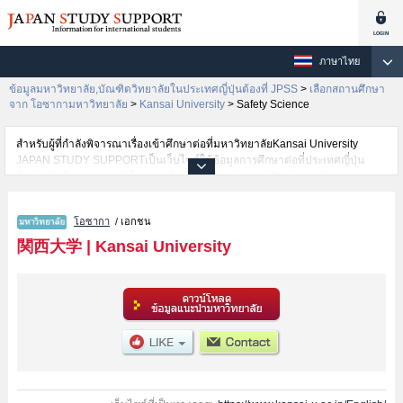
ภาษาไทย
ข้อมูลมหาวิทยาลัย,บัณฑิตวิทยาลัยในประเทศญี่ปุ่นต้องที่ JPSS
>
เลือกสถานศึกษา
จาก โอซากามหาวิทยาลัย
>
Kansai University
>
Safety Science
สำหรับผู้ที่กำลังพิจารณาเรื่องเข้าศึกษาต่อที่มหาวิทยาลัยKansai University
JAPAN STUDY SUPPORTเป็นเว็บไซต์ให้ข้อมูลการศึกษาต่อที่ประเทศญี่ปุ่น
สำหรับนักศึกษาต่างชาติโดยการดำเนินงานร่วมกันของ The Asian Students
Cultural Association และ Benesse Corporation มีการลงข้อมูลรายละเอียดของ
แต่ละคณะเช่นKansai University คณะKansai University Japanese Language
โอซากา
/ เอกชน
and Cultural Program Preparatory Course (Bekka)หรือคณะLettersหรือ
คณะLawหรือคณะEconomicsหรือคณะBusiness and Commerceหรือ
関西大学
|
Kansai University
คณะSociologyหรือคณะPolicy StudiesหรือคณะHealth and Well-beingหรือ
คณะInformaticsหรือคณะSafety ScienceหรือคณะBusiness Data Scienceหรือ
คณะEngineering ScienceหรือคณะEnvironmental and Urban
EngineeringหรือคณะChemistry, Materials and Bioengineering ไว้ เป็นต้นไว้
สำหรับผู้ที่ต้องการค้นหาข้อมูลการศึกษาต่อเกี่ยวกับKansai University กรุณาใช้
เว็บไซต์นี้เพื่อการค้นหาข้อมูลตามอัธยาศัย นอกจากนั้นยังมีข้อมูลของสถาบันการ
ศึกษาระดับมหาวิทยาลัย,บัณฑิตวิทยาลัย,วิทยาลัยระดับอนุปริญญา,วิทยาลัย
อาชีวศึกษากว่า 1,300 แห่งที่กำลังเปิดรับสมัครนักศึกษาต่างชาติด้วย