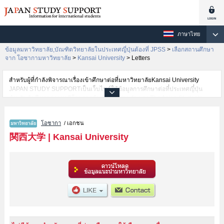
ภาษาไทย
ข้อมูลมหาวิทยาลัย,บัณฑิตวิทยาลัยในประเทศญี่ปุ่นต้องที่ JPSS
>
เลือกสถานศึกษา
จาก โอซากามหาวิทยาลัย
>
Kansai University
>
Letters
สำหรับผู้ที่กำลังพิจารณาเรื่องเข้าศึกษาต่อที่มหาวิทยาลัยKansai University
JAPAN STUDY SUPPORTเป็นเว็บไซต์ให้ข้อมูลการศึกษาต่อที่ประเทศญี่ปุ่น
สำหรับนักศึกษาต่างชาติโดยการดำเนินงานร่วมกันของ The Asian Students
Cultural Association และ Benesse Corporation มีการลงข้อมูลรายละเอียดของ
แต่ละคณะเช่นKansai University คณะKansai University Japanese Language
โอซากา
/ เอกชน
and Cultural Program Preparatory Course (Bekka)หรือคณะLettersหรือ
คณะLawหรือคณะEconomicsหรือคณะBusiness and Commerceหรือ
関西大学
|
Kansai University
คณะSociologyหรือคณะPolicy StudiesหรือคณะHealth and Well-beingหรือ
คณะInformaticsหรือคณะSafety ScienceหรือคณะBusiness Data Scienceหรือ
คณะEngineering ScienceหรือคณะEnvironmental and Urban
EngineeringหรือคณะChemistry, Materials and Bioengineering ไว้ เป็นต้นไว้
สำหรับผู้ที่ต้องการค้นหาข้อมูลการศึกษาต่อเกี่ยวกับKansai University กรุณาใช้
เว็บไซต์นี้เพื่อการค้นหาข้อมูลตามอัธยาศัย นอกจากนั้นยังมีข้อมูลของสถาบันการ
ศึกษาระดับมหาวิทยาลัย,บัณฑิตวิทยาลัย,วิทยาลัยระดับอนุปริญญา,วิทยาลัย
อาชีวศึกษากว่า 1,300 แห่งที่กำลังเปิดรับสมัครนักศึกษาต่างชาติด้วย