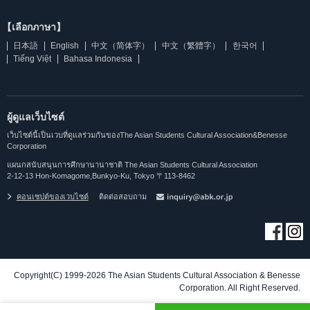
【เลือกภาษา】
日本語
English
中文（简体字）
中文（繁體字）
한국어
Tiếng Việt
Bahasa Indonesia
ผู้ดูแลเว็บไซต์
เว็บไซต์นี้เป็นเวบที่ดูแลร่วมกันของThe Asian Students Cultural Association&Benesse
Corporation
แผนกสนับสนุนการศึกษานานาชาติ The Asian Students Cultural Association
2-12-13 Hon-Komagome,Bunkyo-Ku, Tokyo 〒113-8462
คอนเซปต์ของเวบไซต์
ติดต่อสอบถาม
Copyright(C) 1999-2026 The Asian Students Cultural Association & Benesse
Corporation. All Right Reserved.