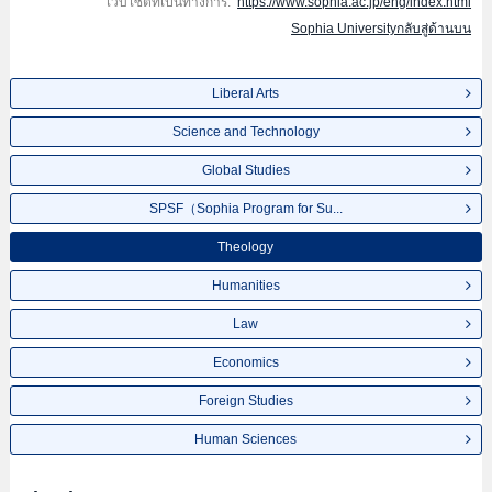
เว็บไซต์ที่เป็นทางการ:
https://www.sophia.ac.jp/eng/index.html
Sophia Universityกลับสู่ด้านบน
Liberal Arts
Science and Technology
Global Studies
SPSF（Sophia Program for Su...
Theology
Humanities
Law
Economics
Foreign Studies
Human Sciences