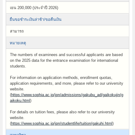
เยน 200,000 (ประจำปี 2026)
ยื่นขอชำระเงินล่าช้า/ขอคืนเงิน
สามารถ
หมายเหตุ
The numbers of examinees and successful applicants are based
on the 2025 data for the entrance examination for international
students.
For information on application methods, enrollment quotas,
application requirements, and more, please refer to our university
website.
(
https://www.sophia.ac.jp/jpn/admissions/gakubu_ad/gaikokujin/g
aikoku.html
)
For details on tuition fees, please also refer to our university
website.
(
https://www.sophia.ac.jp/jpn/studentlife/tuition/gakuhi.html
)