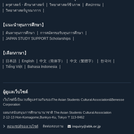
ครุศาสตร์・ศึกษาศาสตร์
วิทยาศาสตร์ชีวภาพ
ศิลปกรรม
วิทยาศาสตร์บูรณาการ
【แนะนำทุนการศึกษา】
ค้นหาทุนการศึกษา
การสมัครขอรับทุนการศึกษา
JAPAN STUDY SUPPORT Scholarships
【เลือกภาษา】
日本語
English
中文（简体字）
中文（繁體字）
한국어
Tiếng Việt
Bahasa Indonesia
ผู้ดูแลเว็บไซต์
เว็บไซต์นี้เป็นเวบที่ดูแลร่วมกันของThe Asian Students Cultural Association&Benesse
Corporation
แผนกสนับสนุนการศึกษานานาชาติ The Asian Students Cultural Association
2-12-13 Hon-Komagome,Bunkyo-Ku, Tokyo 〒113-8462
คอนเซปต์ของเวบไซต์
ติดต่อสอบถาม