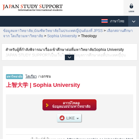
ภาษาไทย
ข้อมูลมหาวิทยาลัย,บัณฑิตวิทยาลัยในประเทศญี่ปุ่นต้องที่ JPSS
>
เลือกสถานศึกษา
จาก โตเกียวมหาวิทยาลัย
>
Sophia University
>
Theology
สำหรับผู้ที่กำลังพิจารณาเรื่องเข้าศึกษาต่อที่มหาวิทยาลัยSophia University
JAPAN STUDY SUPPORTเป็นเว็บไซต์ให้ข้อมูลการศึกษาต่อที่ประเทศญี่ปุ่น
สำหรับนักศึกษาต่างชาติโดยการดำเนินงานร่วมกันของ The Asian Students
Cultural Association และ Benesse Corporation มีการลงข้อมูลรายละเอียดของ
แต่ละคณะเช่นSophia University คณะLiberal ArtsหรือคณะScience and
โตเกียว
/ เอกชน
TechnologyหรือคณะGlobal StudiesหรือคณะSPSF（Sophia Program for
Sustainable Futures）หรือคณะTheologyหรือคณะHumanitiesหรือ
上智大学
|
Sophia University
คณะLawหรือคณะEconomicsหรือคณะForeign StudiesหรือคณะHuman
Sciences ไว้ เป็นต้นไว้สำหรับผู้ที่ต้องการค้นหาข้อมูลการศึกษาต่อเกี่ยว
กับSophia University กรุณาใช้เว็บไซต์นี้เพื่อการค้นหาข้อมูลตามอัธยาศัย
นอกจากนั้นยังมีข้อมูลของสถาบันการศึกษาระดับมหาวิทยาลัย,บัณฑิต
วิทยาลัย,วิทยาลัยระดับอนุปริญญา,วิทยาลัยอาชีวศึกษากว่า 1,300 แห่งที่กำลัง
เปิดรับสมัครนักศึกษาต่างชาติด้วย