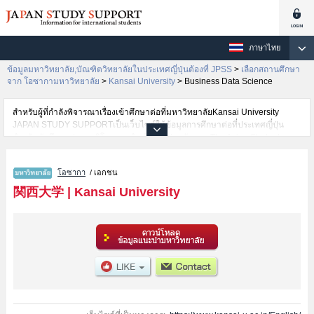
ภาษาไทย
ข้อมูลมหาวิทยาลัย,บัณฑิตวิทยาลัยในประเทศญี่ปุ่นต้องที่ JPSS
>
เลือกสถานศึกษา
จาก โอซากามหาวิทยาลัย
>
Kansai University
>
Business Data Science
สำหรับผู้ที่กำลังพิจารณาเรื่องเข้าศึกษาต่อที่มหาวิทยาลัยKansai University
JAPAN STUDY SUPPORTเป็นเว็บไซต์ให้ข้อมูลการศึกษาต่อที่ประเทศญี่ปุ่น
สำหรับนักศึกษาต่างชาติโดยการดำเนินงานร่วมกันของ The Asian Students
Cultural Association และ Benesse Corporation มีการลงข้อมูลรายละเอียดของ
แต่ละคณะเช่นKansai University คณะKansai University Japanese Language
โอซากา
/ เอกชน
and Cultural Program Preparatory Course (Bekka)หรือคณะLettersหรือ
คณะLawหรือคณะEconomicsหรือคณะBusiness and Commerceหรือ
関西大学
|
Kansai University
คณะSociologyหรือคณะPolicy StudiesหรือคณะHealth and Well-beingหรือ
คณะInformaticsหรือคณะSafety ScienceหรือคณะBusiness Data Scienceหรือ
คณะEngineering ScienceหรือคณะEnvironmental and Urban
EngineeringหรือคณะChemistry, Materials and Bioengineering ไว้ เป็นต้นไว้
สำหรับผู้ที่ต้องการค้นหาข้อมูลการศึกษาต่อเกี่ยวกับKansai University กรุณาใช้
เว็บไซต์นี้เพื่อการค้นหาข้อมูลตามอัธยาศัย นอกจากนั้นยังมีข้อมูลของสถาบันการ
ศึกษาระดับมหาวิทยาลัย,บัณฑิตวิทยาลัย,วิทยาลัยระดับอนุปริญญา,วิทยาลัย
อาชีวศึกษากว่า 1,300 แห่งที่กำลังเปิดรับสมัครนักศึกษาต่างชาติด้วย