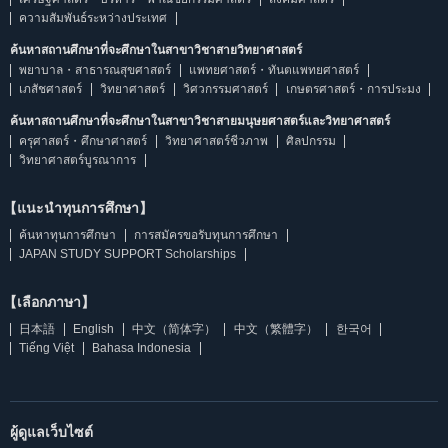
ความสัมพันธ์ระหว่างประเทศ
ค้นหาสถานศึกษาที่จะศึกษาในสาขาวิชาสายวิทยาศาสตร์
พยาบาล・สาธารณสุขศาสตร์
แพทยศาสตร์・ทันตแพทยศาสตร์
เภสัชศาสตร์
วิทยาศาสตร์
วิศวกรรมศาสตร์
เกษตรศาสตร์・การประมง
ค้นหาสถานศึกษาที่จะศึกษาในสาขาวิชาสายมนุษยศาสตร์และวิทยาศาสตร์
ครุศาสตร์・ศึกษาศาสตร์
วิทยาศาสตร์ชีวภาพ
ศิลปกรรม
วิทยาศาสตร์บูรณาการ
【แนะนำทุนการศึกษา】
ค้นหาทุนการศึกษา
การสมัครขอรับทุนการศึกษา
JAPAN STUDY SUPPORT Scholarships
【เลือกภาษา】
日本語
English
中文（简体字）
中文（繁體字）
한국어
Tiếng Việt
Bahasa Indonesia
ผู้ดูแลเว็บไซต์