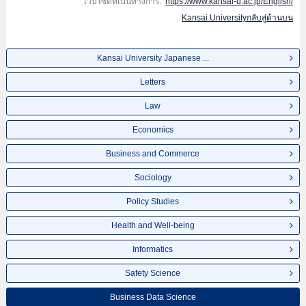
เว็บไซต์ที่เป็นทางการ:
https://www.kansai-u.ac.jp/English/
Kansai Universityกลับสู่ด้านบน
Kansai University Japanese ...
Letters
Law
Economics
Business and Commerce
Sociology
Policy Studies
Health and Well-being
Informatics
Safety Science
Business Data Science