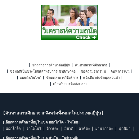
ข่าวสารการศึกษาต่อญี่ปุ่น
ค้นหาสถานที่ศึกษาต่อ
ข้อมูลที่เป็นประโยชน์สำหรับการเข้าศึกษาต่อ
ข้อความจากรุ่นพี่
ค้นหาดรรชนี
แผนผังเว็บไซต์
ข้อตกลงการใช้บริการ
แจ้งเกี่ยวกับข้อมูลส่วนตัว
เกี่ยวกับการติดตั้งระบบ
【ค้นหาสถานศึกษาจากจังหวัดทั้งหมดในประเทศญี่ปุ่น】
[เลือกสถานศึกษาที่อยู่ในเขต ฮอกไกโด・โทโฮคุ]
ฮอกไกโด
อาโอโมริ
อิวาเตะ
มิยากิ
อาคิตะ
ยามากาตะ
ฟุกุชิมา
[เลือกสถานศึกษาที่อยู่ในเขต คันโต・โคชิเนทสึ]