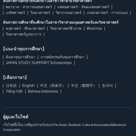
ค้นหาสถานศึกษาที่จะศึกษาในสาขาวิชาสายวิทยาศาสตร์
พยาบาล・สาธารณสุขศาสตร์
แพทยศาสตร์・ทันตแพทยศาสตร์
เภสัชศาสตร์
วิทยาศาสตร์
วิศวกรรมศาสตร์
เกษตรศาสตร์・การประมง
ค้นหาสถานศึกษาที่จะศึกษาในสาขาวิชาสายมนุษยศาสตร์และวิทยาศาสตร์
ครุศาสตร์・ศึกษาศาสตร์
วิทยาศาสตร์ชีวภาพ
ศิลปกรรม
วิทยาศาสตร์บูรณาการ
【แนะนำทุนการศึกษา】
ค้นหาทุนการศึกษา
การสมัครขอรับทุนการศึกษา
JAPAN STUDY SUPPORT Scholarships
【เลือกภาษา】
日本語
English
中文（简体字）
中文（繁體字）
한국어
Tiếng Việt
Bahasa Indonesia
ผู้ดูแลเว็บไซต์
เว็บไซต์นี้เป็นเวบที่ดูแลร่วมกันของThe Asian Students Cultural Association&Benesse
Corporation