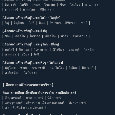
อิบารากิ
โทชิกิ
กุนมะ
ไซตามะ
ชิบะ
โตเกียว
คานากาวา
ยามานาชิ
นากาโนะ
นิอิกาตะ
[เลือกสถานศึกษาที่อยู่ในเขต โตไก・โฮคุริคุ]
กิฟุ
ชิซุโอกะ
ไอจิ
มิเอะ
โทยามา
อิชิคาวา
ฟุคุอิ
[เลือกสถานศึกษาที่อยู่ในเขต คิงกิ]
ชิกะ
เกียวโต
โอซากา
เฮียวโกะ
นารา
วาคายามา
[เลือกสถานศึกษาที่อยู่ในเขต ชูโกกุ・ชิโกกุ]
ทตโตริ
ชิมาเนะ
โอคายามา
ฮิโรชิมา
ยามากุจิ
โทคุชิมา
คากาวา
เอฮิมา
โคจิ
[เลือกสถานศึกษาที่อยู่ในเขต คิวชู・โอกินาวา]
ฟุกุโอกะ
ซากะ
นางาซากิ
คุมาโมโตะ
โออิตะ
มิยาซากิ
คาโกะชิมา
โอกินาวา
【เลือกสถานศึกษาจากสาขาวิชา】
ค้นหาสถานศึกษาที่จะศึกษาในสาขาวิชาสายศิลปศาสตร์
อักษรศาสตร์
ภาษาศาสตร์
นิติศาสตร์
เศรษฐศาสตร์・บริหาร・พาณิชยกรรมศาสตร์
สังคมศาสตร์
ความสัมพันธ์ระหว่างประเทศ