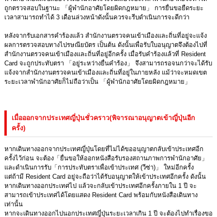
ถูกตรวจสอบในฐานะ 「ผู้พำนักอาศัยโดยผิดกฎหมาย」 การยื่นขอยืดระยะ
เวลาสามารถทำได้ 3 เดือนล่วงหน้าดังนั้นควรจะรีบดำเนินการจะดีกว่า
หลังจากรับเอกสารคำร้องแล้ว สำนักงานตรวจคนเข้าเมืองและถิ่นที่อยู่จะแจ้ง
ผลการตรวจสอบทางไปรษณียบัตร เป็นต้น ดังนั้นเพื่อรับใบอนุญาตจึงต้องไปที่
สำนักงานตรวจคนเข้าเมืองและถิ่นที่อยู่อีกครั้ง เมื่อรับคำร้องแล้วที่ Resident
Card จะถูกประทับตรา 「อยู่ระหว่างยื่นคำร้อง」 จึงสามารถรอจนกว่าจะได้รับ
แจ้งจากสำนักงานตรวจคนเข้าเมืองและถิ่นที่อยู่ในภายหลัง แม้ว่าจะหมดเขต
ระยะเวลาพำนักอาศัยก็ไม่ถือว่าเป็น 「ผู้พำนักอาศัยโดยผิดกฎหมาย」
เมื่อออกจากประเทศญี่ปุ่นชั่วคราว(พิจารณาอนุญาตเข้าญี่ปุ่นอีก
ครั้ง)
หากเดินทางออกจากประเทศญี่ปุ่นโดยที่ไม่ได้ขออนุญาตกลับเข้าประเทศอีก
ครั้งไว้ก่อน จะต้อง「ยื่นขอให้ออกหนังสือรับรองสถานภาพการพำนักอาศัย」
และดำเนินการรับ「การประทับตราเพื่อเข้าประเทศ (วีซ่า)」 ใหม่อีกครั้ง
แต่ถ้ามี Resident Card อยู่จะถือว่าได้รับอนุญาตให้เข้าประเทศอีกครั้ง ดังนั้น
หากเดินทางออกประเทศไป แล้วจะกลับเข้าประเทศอีกครั้งภายใน 1 ปี จะ
สามารถเข้าประเทศได้โดยแสดง Resident Card พร้อมกับหนังสือเดินทาง
เท่านั้น
หากจะเดินทางออกไปนอกประเทศญี่ปุ่นระยะเวลาเกิน 1 ปี จะต้องไปทำเรื่องขอ