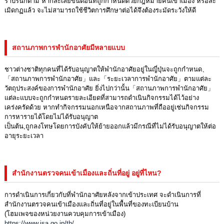
ราบรื่นก็ตาม หากละเลยขั้นตอนที่ถูกกำหนดด้วยกฎหมายคนเข้าเมือง หรือละ
เมิดกฏแล้ว จะไม่สามารถใช้ชีวิตการศึกษาต่อได้จึงต้องระมัดระวังให้ดี
สถานภาพการพำนักอาศัยมีหลายแบบ
ชาวต่างชาติทุกคนที่ได้รับอนุญาตให้พำนักอาศัยอยู่ในญี่ปุ่นจะถูกกำหนด、
「สถานภาพการพำนักอาศัย」และ「ระยะเวลาการพำนักอาศัย」ตามแต่ละ
วัตถุประสงค์ของการพำนักอาศัย ยิ่งไปกว่านั้น「สถานภาพการพำนักอาศัย」
แต่ละแบบจะถูกกำหนดรายละเอียดที่สามารถดำเนินกิจกรรมได้ไว้อย่าง
เคร่งครัดด้วย หากทำกิจกรรมนอกเหนือจากสถานภาพที่ถืออยู่เช่นกิจกรรม
การหารายได้โดยไม่ได้รับอนุญาต
เป็นต้น,ถูกลงโทษโดยการบังคับให้ย้ายออกแล้วมีกรณีที่ไม่ได้รับอนุญาตให้ต่อ
อายุระยะเวลา
สำนักงานตรวจคนเข้าเมืองและถิ่นที่อยู่ อยู่ที่ไหน?
การดำเนินการเกี่ยวกับที่พำนักอาศัยหลังจากเข้าประเทศ จะดำเนินการที่
สำนักงานตรวจคนเข้าเมืองและถิ่นที่อยู่ในพื้นที่ของทะเบียนบ้าน
(โฮมเพจของหน่วยงานควบคุมการเข้าเมือง)
https://www.isa.go.jp/th/