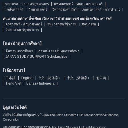
พยาบาล・สาธารณสุขศาสตร์
แพทยศาสตร์・ทันตแพทยศาสตร์
เภสัชศาสตร์
วิทยาศาสตร์
วิศวกรรมศาสตร์
เกษตรศาสตร์・การประมง
ค้นหาสถานศึกษาที่จะศึกษาในสาขาวิชาสายมนุษยศาสตร์และวิทยาศาสตร์
ครุศาสตร์・ศึกษาศาสตร์
วิทยาศาสตร์ชีวภาพ
ศิลปกรรม
วิทยาศาสตร์บูรณาการ
【แนะนำทุนการศึกษา】
ค้นหาทุนการศึกษา
การสมัครขอรับทุนการศึกษา
JAPAN STUDY SUPPORT Scholarships
【เลือกภาษา】
日本語
English
中文（简体字）
中文（繁體字）
한국어
Tiếng Việt
Bahasa Indonesia
ผู้ดูแลเว็บไซต์
เว็บไซต์นี้เป็นเวบที่ดูแลร่วมกันของThe Asian Students Cultural Association&Benesse
Corporation
แผนกสนับสนุนการศึกษานานาชาติ The Asian Students Cultural Association