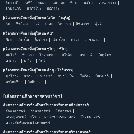
อิบารากิ
โทชิกิ
กุนมะ
ไซตามะ
ชิบะ
โตเกียว
คานากาวา
ยามานาชิ
นากาโนะ
นิอิกาตะ
[เลือกสถานศึกษาที่อยู่ในเขต โตไก・โฮคุริคุ]
กิฟุ
ชิซุโอกะ
ไอจิ
มิเอะ
โทยามา
อิชิคาวา
ฟุคุอิ
[เลือกสถานศึกษาที่อยู่ในเขต คิงกิ]
ชิกะ
เกียวโต
โอซากา
เฮียวโกะ
นารา
วาคายามา
[เลือกสถานศึกษาที่อยู่ในเขต ชูโกกุ・ชิโกกุ]
ทตโตริ
ชิมาเนะ
โอคายามา
ฮิโรชิมา
ยามากุจิ
โทคุชิมา
คากาวา
เอฮิมา
โคจิ
[เลือกสถานศึกษาที่อยู่ในเขต คิวชู・โอกินาวา]
ฟุกุโอกะ
ซากะ
นางาซากิ
คุมาโมโตะ
โออิตะ
มิยาซากิ
คาโกะชิมา
โอกินาวา
【เลือกสถานศึกษาจากสาขาวิชา】
ค้นหาสถานศึกษาที่จะศึกษาในสาขาวิชาสายศิลปศาสตร์
อักษรศาสตร์
ภาษาศาสตร์
นิติศาสตร์
เศรษฐศาสตร์・บริหาร・พาณิชยกรรมศาสตร์
สังคมศาสตร์
ความสัมพันธ์ระหว่างประเทศ
ค้นหาสถานศึกษาที่จะศึกษาในสาขาวิชาสายวิทยาศาสตร์