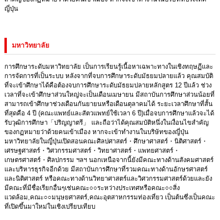
ญี่ปุ่น
มหาวิทยาลัย
การศึกษาระดับมหาวิทยาลัย เป็นการเรียนรู้เนื้อหาเฉพาะทางในเชิงทฤษฏีและ
การจัดการที่เป็นระบบ หลังจากที่จบการศึกษาระดับมัธยมปลายแล้ว คุณสมบัติ
ที่จะเข้าศึกษาได้คือต้องจบการศึกษาระดับมัธยมปลายหลักสูตร 12 ปีแล้ว ช่วง
เวลาที่จะเข้าศึกษาส่วนใหญ่จะเป็นเดือนเมษายน มีสถาบันการศึกษาส่วนน้อยที่
สามารถเข้าศึกษาช่วงเดือนกันยายนหรือเดือนตุลาคมได้ ระยะเวลาศึกษาที่สั้น
ที่สุดคือ 4 ปี (คณะแพทย์และสัตวแพทย์ใช้เวลา 6 ปี)เมื่อจบการศึกษาแล้วจะได้
รับวุฒิการศึกษา「ปริญญาตรี」 และถือว่าได้คุณสมบัติหนึ่งในเงื่อนไขสำคัญ
ของกฏหมายว่าด้วยคนเข้าเมือง หากจะเข้าทำงานในบริษัทของญี่ปุ่น
มหาวิทยาลัยในญี่ปุ่นเปิดสอนคณะศิลปศาสตร์・ศึกษาศาสตร์・นิติศาสตร์・
เศรษฐศาสตร์・วิศวกรรมศาสตร์・วิทยาศาสตร์・แพทยศาสตร์・
เกษตรศาสตร์・ศิลปกรรม ฯลฯ นอกเหนือจากนี้ยังมีคณะทางด้านสังคมศาสตร์
และบริหารธุรกิจอีกด้วย มีสถาบันการศึกษาที่รวมคณะทางด้านอักษรศาสตร์
และนิติศาสตร์ หรือคณะทางด้านวิทยาศาสตร์และวิศวกรรมศาสตร์ด้วยและยัง
มีคณะที่มีชื่อเรียกอื่นๆเช่นคณะ○○ระหว่างประเทศหรือคณะ○○สิ่ง
แวดล้อม,คณะ○○มนุษยศาสตร์,คณะอุตสาหกรรมท่องเที่ยว เป็นต้นซึ่งเป็นคณะ
ที่เปิดขึ้นมาใหม่ในเชิงเปรียบเทียบ