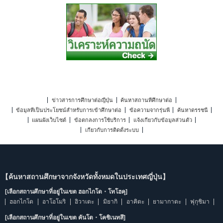
ข่าวสารการศึกษาต่อญี่ปุ่น
ค้นหาสถานที่ศึกษาต่อ
ข้อมูลที่เป็นประโยชน์สำหรับการเข้าศึกษาต่อ
ข้อความจากรุ่นพี่
ค้นหาดรรชนี
แผนผังเว็บไซต์
ข้อตกลงการใช้บริการ
แจ้งเกี่ยวกับข้อมูลส่วนตัว
เกี่ยวกับการติดตั้งระบบ
【ค้นหาสถานศึกษาจากจังหวัดทั้งหมดในประเทศญี่ปุ่น】
[เลือกสถานศึกษาที่อยู่ในเขต ฮอกไกโด・โทโฮคุ]
ฮอกไกโด
อาโอโมริ
อิวาเตะ
มิยากิ
อาคิตะ
ยามากาตะ
ฟุกุชิมา
[เลือกสถานศึกษาที่อยู่ในเขต คันโต・โคชิเนทสึ]