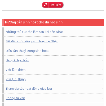
Hướng dẫn sinh hoạt cho du học sinh
Những thủ tục cần làm sau khi đến Nhật
Bắt đầu cuộc sống sinh hoạt tại Nhật
Điều cần chú ý trong sinh hoạt
Đăng kí học bổng
Việc làm thêm
Visa (Thị thực)
Tham gia các hoạt động giao lưu
Phòng tư vấn