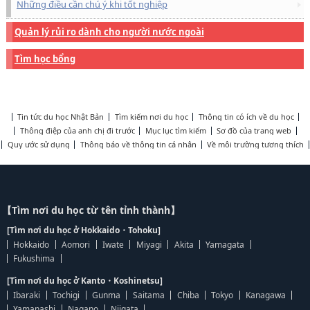
Những điều cần chú ý khi tốt nghiệp
Quản lý rủi ro dành cho người nước ngoài
Tìm học bổng
Tin tức du học Nhật Bản
Tìm kiếm nơi du học
Thông tin có ích về du học
Thông điệp của anh chị đi trước
Mục lục tìm kiếm
Sơ đồ của trang web
Quy ước sử dụng
Thông báo về thông tin cá nhân
Về môi trường tương thích
【Tìm nơi du học từ tên tỉnh thành】
[Tìm nơi du học ở Hokkaido・Tohoku]
Hokkaido
Aomori
Iwate
Miyagi
Akita
Yamagata
Fukushima
[Tìm nơi du học ở Kanto・Koshinetsu]
Ibaraki
Tochigi
Gunma
Saitama
Chiba
Tokyo
Kanagawa
Yamanashi
Nagano
Niigata