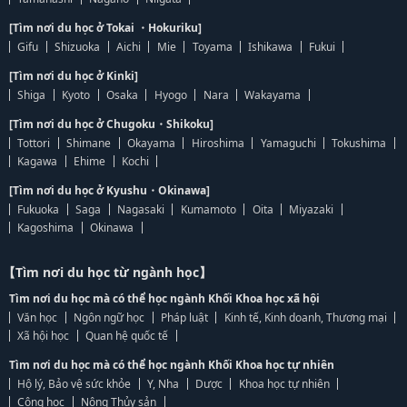
[Tìm nơi du học ở Tokai ・Hokuriku]
Gifu
Shizuoka
Aichi
Mie
Toyama
Ishikawa
Fukui
[Tìm nơi du học ở Kinki]
Shiga
Kyoto
Osaka
Hyogo
Nara
Wakayama
[Tìm nơi du học ở Chugoku・Shikoku]
Tottori
Shimane
Okayama
Hiroshima
Yamaguchi
Tokushima
Kagawa
Ehime
Kochi
[Tìm nơi du học ở Kyushu・Okinawa]
Fukuoka
Saga
Nagasaki
Kumamoto
Oita
Miyazaki
Kagoshima
Okinawa
【Tìm nơi du học từ ngành học】
Tìm nơi du học mà có thể học ngành Khối Khoa học xã hội
Văn học
Ngôn ngữ học
Pháp luật
Kinh tế, Kinh doanh, Thương mại
Xã hội học
Quan hệ quốc tế
Tìm nơi du học mà có thể học ngành Khối Khoa học tự nhiên
Hộ lý, Bảo vệ sức khỏe
Y, Nha
Dược
Khoa học tự nhiên
Công học
Nông Thủy sản