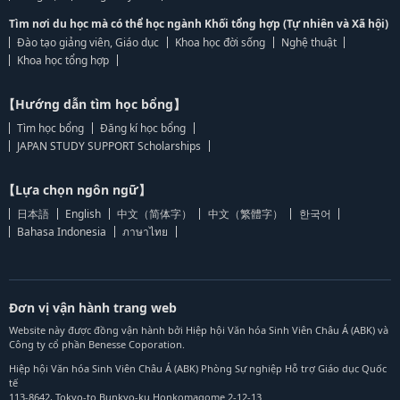
Tìm nơi du học mà có thể học ngành Khối tổng hợp (Tự nhiên và Xã hội)
Đào tạo giảng viên, Giáo dục
Khoa học đời sống
Nghệ thuật
Khoa học tổng hợp
【Hướng dẫn tìm học bổng】
Tìm học bổng
Đăng kí học bổng
JAPAN STUDY SUPPORT Scholarships
【Lựa chọn ngôn ngữ】
日本語
English
中文（简体字）
中文（繁體字）
한국어
Bahasa Indonesia
ภาษาไทย
Đơn vị vận hành trang web
Website này được đồng vận hành bởi Hiệp hội Văn hóa Sinh Viên Châu Á (ABK) và
Công ty cổ phần Benesse Coporation.
Hiệp hội Văn hóa Sinh Viên Châu Á (ABK) Phòng Sự nghiệp Hỗ trợ Giáo dục Quốc
tế
113-8642, Tokyo-to Bunkyo-ku Honkomagome 2-12-13