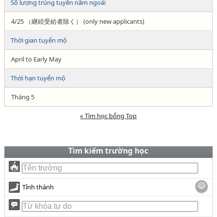
Số lượng trúng tuyển năm ngoái
4/25 （継続受給者除く） (only new applicants)
Thời gian tuyển mộ
April to Early May
Thời hạn tuyển mộ
Tháng 5
« Tìm học bổng Top
Tìm kiếm trường học
Tỉnh thành