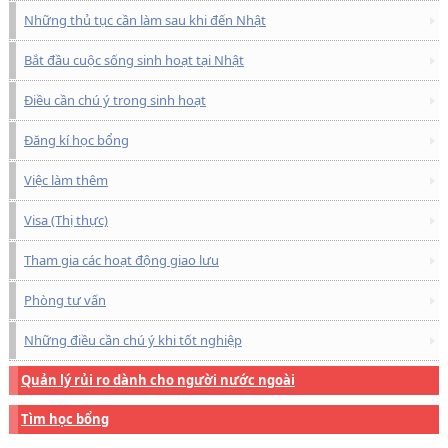
Những thủ tục cần làm sau khi đến Nhật
Bắt đầu cuộc sống sinh hoạt tại Nhật
Điều cần chú ý trong sinh hoạt
Đăng kí học bổng
Việc làm thêm
Visa (Thị thực)
Tham gia các hoạt động giao lưu
Phòng tư vấn
Những điều cần chú ý khi tốt nghiệp
Quản lý rủi ro dành cho người nước ngoài
Tìm học bổng