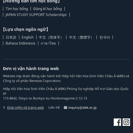
【Hướng dẫn tìm học bổng】
Tìm học bổng
Đăng kí học bổng
JAPAN STUDY SUPPORT Scholarships
【Lựa chọn ngôn ngữ】
日本語
English
中文（简体字）
中文（繁體字）
한국어
Bahasa Indonesia
ภาษาไทย
Đơn vị vận hành trang web
Website này được đồng vận hành bởi Hiệp hội Văn hóa Sinh Viên Châu Á (ABK) và
Công ty cổ phần Benesse Coporation.
Hiệp hội Văn hóa Sinh Viên Châu Á (ABK) Phòng Sự nghiệp Hỗ trợ Giáo dục Quốc
tế
113-8642, Tokyo-to Bunkyo-ku Honkomagome 2-12-13
Khái niệm về trang web
Liên hệ