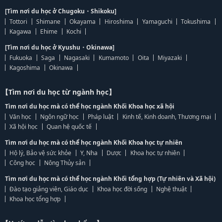
[Tìm nơi du học ở Chugoku・Shikoku]
Tottori
Shimane
Okayama
Hiroshima
Yamaguchi
Tokushima
Kagawa
Ehime
Kochi
[Tìm nơi du học ở Kyushu・Okinawa]
Fukuoka
Saga
Nagasaki
Kumamoto
Oita
Miyazaki
Kagoshima
Okinawa
【Tìm nơi du học từ ngành học】
Tìm nơi du học mà có thể học ngành Khối Khoa học xã hội
Văn học
Ngôn ngữ học
Pháp luật
Kinh tế, Kinh doanh, Thương mại
Xã hội học
Quan hệ quốc tế
Tìm nơi du học mà có thể học ngành Khối Khoa học tự nhiên
Hộ lý, Bảo vệ sức khỏe
Y, Nha
Dược
Khoa học tự nhiên
Công học
Nông Thủy sản
Tìm nơi du học mà có thể học ngành Khối tổng hợp (Tự nhiên và Xã hội)
Đào tạo giảng viên, Giáo dục
Khoa học đời sống
Nghệ thuật
Khoa học tổng hợp