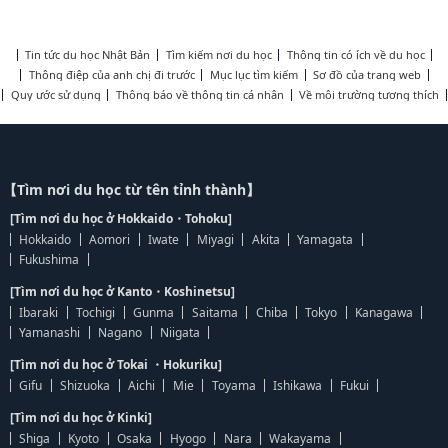
Tin tức du học Nhật Bản
Tìm kiếm nơi du học
Thông tin có ích về du học
Thông điệp của anh chị đi trước
Mục lục tìm kiếm
Sơ đồ của trang web
Quy ước sử dụng
Thông báo về thông tin cá nhân
Về môi trường tương thích
【Tìm nơi du học từ tên tỉnh thành】
[Tìm nơi du học ở Hokkaido・Tohoku]
Hokkaido
Aomori
Iwate
Miyagi
Akita
Yamagata
Fukushima
[Tìm nơi du học ở Kanto・Koshinetsu]
Ibaraki
Tochigi
Gunma
Saitama
Chiba
Tokyo
Kanagawa
Yamanashi
Nagano
Niigata
[Tìm nơi du học ở Tokai ・Hokuriku]
Gifu
Shizuoka
Aichi
Mie
Toyama
Ishikawa
Fukui
[Tìm nơi du học ở Kinki]
Shiga
Kyoto
Osaka
Hyogo
Nara
Wakayama