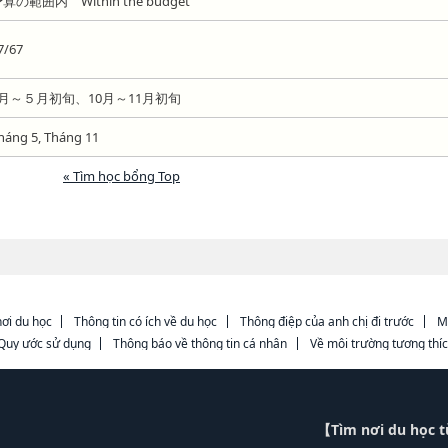
算の範囲内 Within the budget
7/67
4月～５月初旬、10月～11月初旬
háng 5, Tháng 11
« Tìm học bổng Top
ơi du học
Thông tin có ích về du học
Thông điệp của anh chị đi trước
M
Quy ước sử dụng
Thông báo về thông tin cá nhân
Về môi trường tương thí
【Tìm nơi du học 