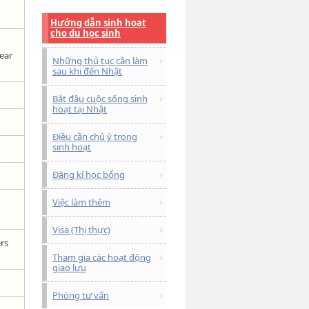
Hướng dẫn sinh hoạt
cho du học sinh
ear
Những thủ tục cần làm
sau khi đến Nhật
Bắt đầu cuộc sống sinh
hoạt tại Nhật
Điều cần chú ý trong
sinh hoạt
Đăng kí học bổng
Việc làm thêm
Visa (Thị thực)
rs
Tham gia các hoạt động
giao lưu
Phòng tư vấn