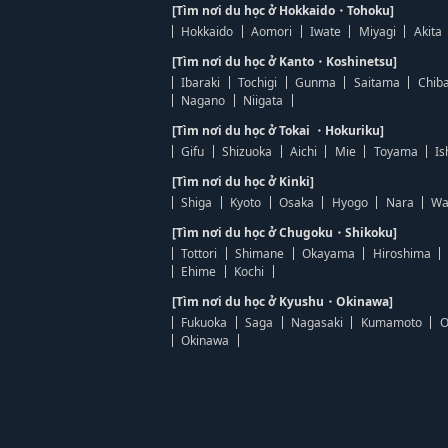
[Tìm nơi du học ở Hokkaido・Tohoku]
Hokkaido
Aomori
Iwate
Miyagi
Akita
[Tìm nơi du học ở Kanto・Koshinetsu]
Ibaraki
Tochigi
Gunma
Saitama
Chib
Nagano
Niigata
[Tìm nơi du học ở Tokai ・Hokuriku]
Gifu
Shizuoka
Aichi
Mie
Toyama
Is
[Tìm nơi du học ở Kinki]
Shiga
Kyoto
Osaka
Hyogo
Nara
Wa
[Tìm nơi du học ở Chugoku・Shikoku]
Tottori
Shimane
Okayama
Hiroshima
Ehime
Kochi
[Tìm nơi du học ở Kyushu・Okinawa]
Fukuoka
Saga
Nagasaki
Kumamoto
O
Okinawa