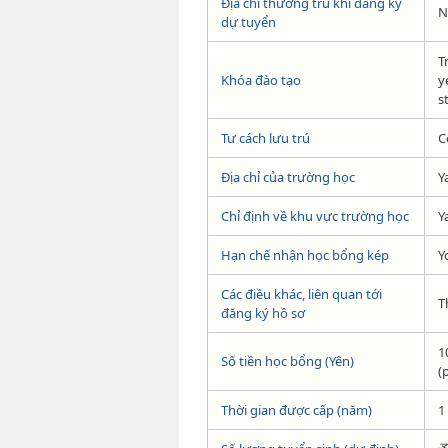
Địa chỉ thường trú khi đăng ký
N
dự tuyển
T
Khóa đào tạo
y
s
Tư cách lưu trú
C
Địa chỉ của trường học
Y
Chỉ định về khu vực trường học
Y
Hạn chế nhận học bổng kép
Y
Các điều khác, liên quan tới
T
đăng ký hồ sơ
1
Số tiền học bổng (Yên)
(
Thời gian được cấp (năm)
1