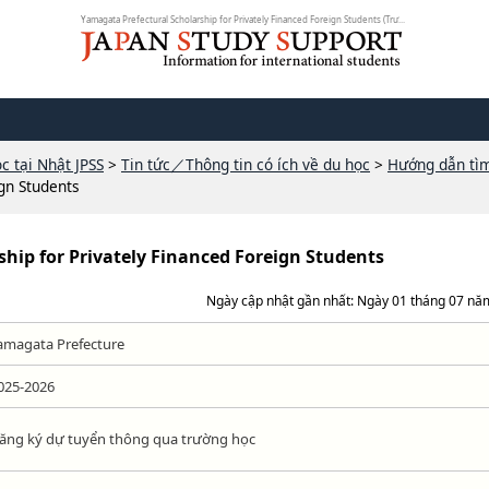
Yamagata Prefectural Scholarship for Privately Financed Foreign Students (Trư...
c tại Nhật JPSS
>
Tin tức／Thông tin có ích về du học
>
Hướng dẫn tì
ign Students
hip for Privately Financed Foreign Students
Ngày cập nhật gần nhất: Ngày 01 tháng 07 nă
amagata Prefecture
025-2026
ăng ký dự tuyển thông qua trường học