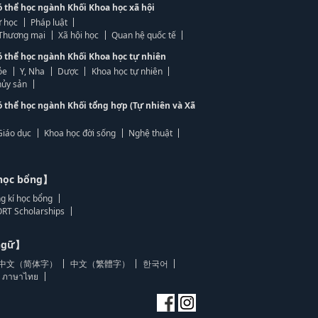
ó thể học ngành Khối Khoa học xã hội
 học
Pháp luật
, Thương mại
Xã hội học
Quan hệ quốc tế
ó thể học ngành Khối Khoa học tự nhiên
ỏe
Y, Nha
Dược
Khoa học tự nhiên
ủy sản
ó thể học ngành Khối tổng hợp (Tự nhiên và Xã
Giáo dục
Khoa học đời sống
Nghệ thuật
học bổng】
g kí học bổng
RT Scholarships
 ngữ】
中文（简体字）
中文（繁體字）
한국어
ภาษาไทย