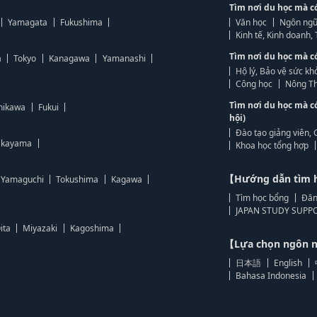
Tìm nơi du học mà c
Yamagata
Fukushima
Văn học
Ngôn ngữ
Kinh tế, Kinh doanh
Tìm nơi du học mà c
a
Tokyo
Kanagawa
Yamanashi
Hộ lý, Bảo vệ sức kh
Công học
Nông Th
Tìm nơi du học mà c
hikawa
Fukui
hội)
Đào tạo giảng viên, 
kayama
Khoa học tổng hợp
【Hướng dẫn tìm 
Yamaguchi
Tokushima
Kagawa
Tìm học bổng
Đăn
JAPAN STUDY SUPPO
ita
Miyazaki
Kagoshima
【Lựa chọn ngôn
日本語
English
Bahasa Indonesia