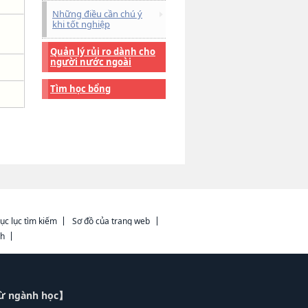
Những điều cần chú ý
khi tốt nghiệp
Quản lý rủi ro dành cho
người nước ngoài
Tìm học bổng
ục lục tìm kiếm
Sơ đồ của trang web
ch
từ ngành học】