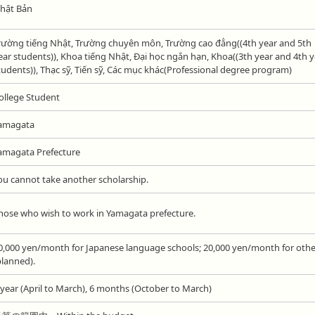
hật Bản
rường tiếng Nhật, Trường chuyên môn, Trường cao đẳng((4th year and 5th
ear students)), Khoa tiếng Nhật, Đại học ngắn hạn, Khoa((3th year and 4th y
tudents)), Thạc sỹ, Tiến sỹ, Các mục khác(Professional degree program)
ollege Student
amagata
amagata Prefecture
ou cannot take another scholarship.
hose who wish to work in Yamagata prefecture.
0,000 yen/month for Japanese language schools; 20,000 yen/month for othe
planned).
 year (April to March), 6 months (October to March)