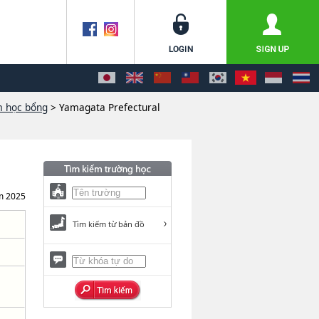
m học bổng
> Yamagata Prefectural
m 2025
Tìm kiếm từ bản đồ