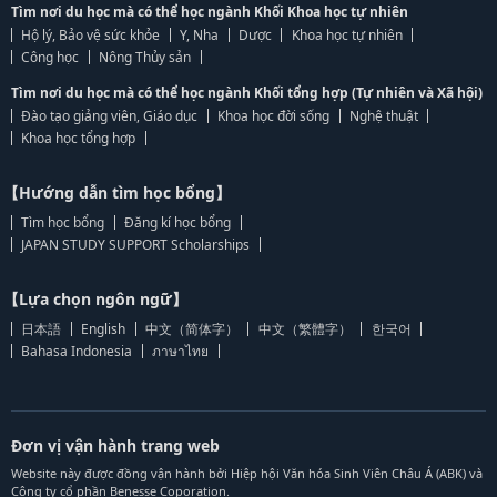
Tìm nơi du học mà có thể học ngành Khối Khoa học tự nhiên
Hộ lý, Bảo vệ sức khỏe
Y, Nha
Dược
Khoa học tự nhiên
Công học
Nông Thủy sản
Tìm nơi du học mà có thể học ngành Khối tổng hợp (Tự nhiên và Xã hội)
Đào tạo giảng viên, Giáo dục
Khoa học đời sống
Nghệ thuật
Khoa học tổng hợp
【Hướng dẫn tìm học bổng】
Tìm học bổng
Đăng kí học bổng
JAPAN STUDY SUPPORT Scholarships
【Lựa chọn ngôn ngữ】
日本語
English
中文（简体字）
中文（繁體字）
한국어
Bahasa Indonesia
ภาษาไทย
Đơn vị vận hành trang web
Website này được đồng vận hành bởi Hiệp hội Văn hóa Sinh Viên Châu Á (ABK) và
Công ty cổ phần Benesse Coporation.