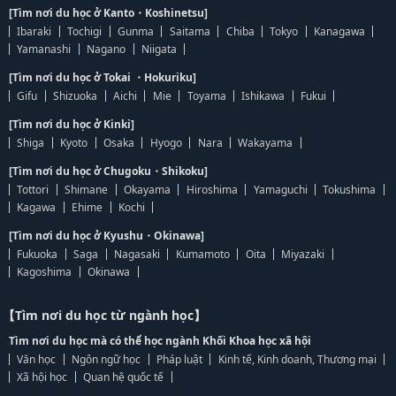
[Tìm nơi du học ở Kanto・Koshinetsu]
Ibaraki
Tochigi
Gunma
Saitama
Chiba
Tokyo
Kanagawa
Yamanashi
Nagano
Niigata
[Tìm nơi du học ở Tokai ・Hokuriku]
Gifu
Shizuoka
Aichi
Mie
Toyama
Ishikawa
Fukui
[Tìm nơi du học ở Kinki]
Shiga
Kyoto
Osaka
Hyogo
Nara
Wakayama
[Tìm nơi du học ở Chugoku・Shikoku]
Tottori
Shimane
Okayama
Hiroshima
Yamaguchi
Tokushima
Kagawa
Ehime
Kochi
[Tìm nơi du học ở Kyushu・Okinawa]
Fukuoka
Saga
Nagasaki
Kumamoto
Oita
Miyazaki
Kagoshima
Okinawa
【Tìm nơi du học từ ngành học】
Tìm nơi du học mà có thể học ngành Khối Khoa học xã hội
Văn học
Ngôn ngữ học
Pháp luật
Kinh tế, Kinh doanh, Thương mại
Xã hội học
Quan hệ quốc tế