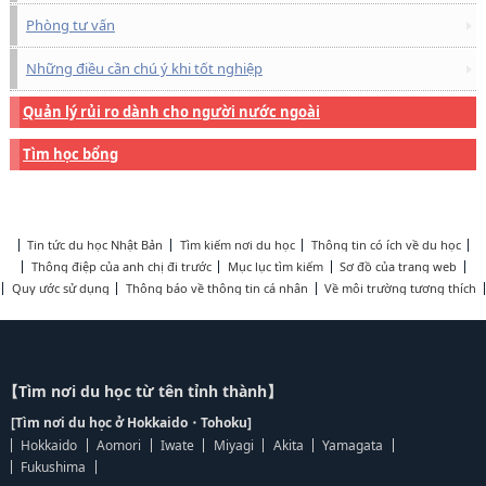
Phòng tư vấn
Những điều cần chú ý khi tốt nghiệp
Quản lý rủi ro dành cho người nước ngoài
Tìm học bổng
Tin tức du học Nhật Bản
Tìm kiếm nơi du học
Thông tin có ích về du học
Thông điệp của anh chị đi trước
Mục lục tìm kiếm
Sơ đồ của trang web
Quy ước sử dụng
Thông báo về thông tin cá nhân
Về môi trường tương thích
【Tìm nơi du học từ tên tỉnh thành】
[Tìm nơi du học ở Hokkaido・Tohoku]
Hokkaido
Aomori
Iwate
Miyagi
Akita
Yamagata
Fukushima