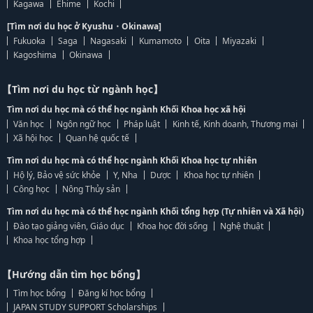
Kagawa
Ehime
Kochi
[Tìm nơi du học ở Kyushu・Okinawa]
Fukuoka
Saga
Nagasaki
Kumamoto
Oita
Miyazaki
Kagoshima
Okinawa
【Tìm nơi du học từ ngành học】
Tìm nơi du học mà có thể học ngành Khối Khoa học xã hội
Văn học
Ngôn ngữ học
Pháp luật
Kinh tế, Kinh doanh, Thương mại
Xã hội học
Quan hệ quốc tế
Tìm nơi du học mà có thể học ngành Khối Khoa học tự nhiên
Hộ lý, Bảo vệ sức khỏe
Y, Nha
Dược
Khoa học tự nhiên
Công học
Nông Thủy sản
Tìm nơi du học mà có thể học ngành Khối tổng hợp (Tự nhiên và Xã hội)
Đào tạo giảng viên, Giáo dục
Khoa học đời sống
Nghệ thuật
Khoa học tổng hợp
【Hướng dẫn tìm học bổng】
Tìm học bổng
Đăng kí học bổng
JAPAN STUDY SUPPORT Scholarships