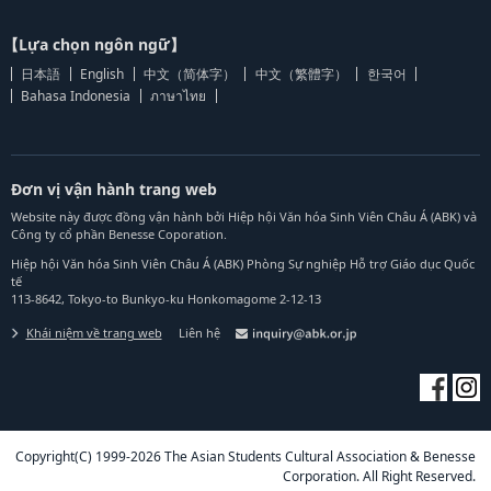
【Lựa chọn ngôn ngữ】
日本語
English
中文（简体字）
中文（繁體字）
한국어
Bahasa Indonesia
ภาษาไทย
Đơn vị vận hành trang web
Website này được đồng vận hành bởi Hiệp hội Văn hóa Sinh Viên Châu Á (ABK) và
Công ty cổ phần Benesse Coporation.
Hiệp hội Văn hóa Sinh Viên Châu Á (ABK) Phòng Sự nghiệp Hỗ trợ Giáo dục Quốc
tế
113-8642, Tokyo-to Bunkyo-ku Honkomagome 2-12-13
Khái niệm về trang web
Liên hệ
Copyright(C) 1999-2026 The Asian Students Cultural Association & Benesse
Corporation. All Right Reserved.