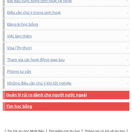
Bắt đầu cuộc sống sinh hoạt tại Nhật
Điều cần chú ý trong sinh hoạt
Đăng kí học bổng
Việc làm thêm
Visa (Thị thực)
Tham gia các hoạt động giao lưu
Phòng tư vấn
Những điều cần chú ý khi tốt nghiệp
Quản lý rủi ro dành cho người nước ngoài
Tìm học bổng
Tin tức du học Nhật Bản
Tìm kiếm nơi du học
Thông tin có ích về du học