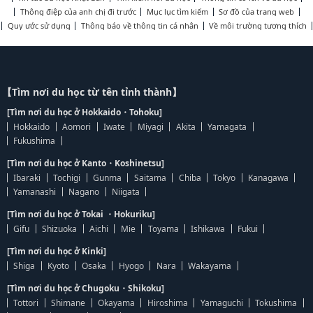
Thông điệp của anh chị đi trước
Mục lục tìm kiếm
Sơ đồ của trang web
Quy ước sử dụng
Thông báo về thông tin cá nhân
Về môi trường tương thích
【Tìm nơi du học từ tên tỉnh thành】
[Tìm nơi du học ở Hokkaido・Tohoku]
Hokkaido
Aomori
Iwate
Miyagi
Akita
Yamagata
Fukushima
[Tìm nơi du học ở Kanto・Koshinetsu]
Ibaraki
Tochigi
Gunma
Saitama
Chiba
Tokyo
Kanagawa
Yamanashi
Nagano
Niigata
[Tìm nơi du học ở Tokai ・Hokuriku]
Gifu
Shizuoka
Aichi
Mie
Toyama
Ishikawa
Fukui
[Tìm nơi du học ở Kinki]
Shiga
Kyoto
Osaka
Hyogo
Nara
Wakayama
[Tìm nơi du học ở Chugoku・Shikoku]
Tottori
Shimane
Okayama
Hiroshima
Yamaguchi
Tokushima