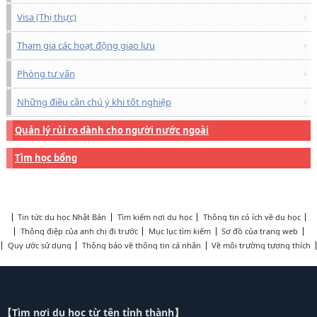
Visa (Thị thực)
Tham gia các hoạt động giao lưu
Phòng tư vấn
Những điều cần chú ý khi tốt nghiệp
Quản lý rủi ro dành cho người nước ngoài
Tìm học bổng
Tin tức du học Nhật Bản
Tìm kiếm nơi du học
Thông tin có ích về du học
Thông điệp của anh chị đi trước
Mục lục tìm kiếm
Sơ đồ của trang web
Quy ước sử dụng
Thông báo về thông tin cá nhân
Về môi trường tương thích
【Tìm nơi du học từ tên tỉnh thành】