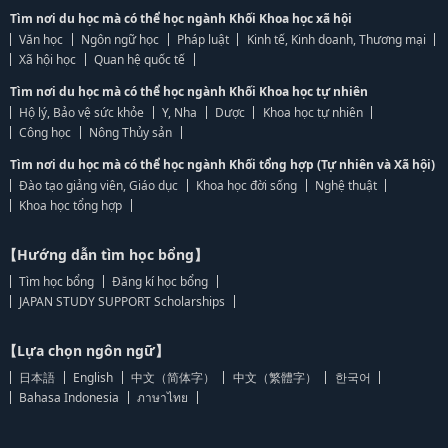
Tìm nơi du học mà có thể học ngành Khối Khoa học xã hội
Văn học
Ngôn ngữ học
Pháp luật
Kinh tế, Kinh doanh, Thương mại
Xã hội học
Quan hệ quốc tế
Tìm nơi du học mà có thể học ngành Khối Khoa học tự nhiên
Hộ lý, Bảo vệ sức khỏe
Y, Nha
Dược
Khoa học tự nhiên
Công học
Nông Thủy sản
Tìm nơi du học mà có thể học ngành Khối tổng hợp (Tự nhiên và Xã hội)
Đào tạo giảng viên, Giáo dục
Khoa học đời sống
Nghệ thuật
Khoa học tổng hợp
【Hướng dẫn tìm học bổng】
Tìm học bổng
Đăng kí học bổng
JAPAN STUDY SUPPORT Scholarships
【Lựa chọn ngôn ngữ】
日本語
English
中文（简体字）
中文（繁體字）
한국어
Bahasa Indonesia
ภาษาไทย