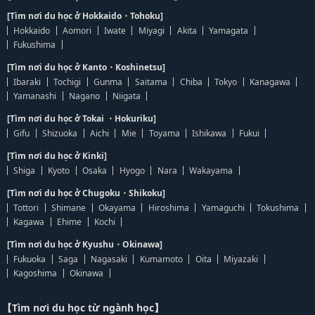
[Tìm nơi du học ở Hokkaido・Tohoku]
Hokkaido
Aomori
Iwate
Miyagi
Akita
Yamagata
Fukushima
[Tìm nơi du học ở Kanto・Koshinetsu]
Ibaraki
Tochigi
Gunma
Saitama
Chiba
Tokyo
Kanagawa
Yamanashi
Nagano
Niigata
[Tìm nơi du học ở Tokai ・Hokuriku]
Gifu
Shizuoka
Aichi
Mie
Toyama
Ishikawa
Fukui
[Tìm nơi du học ở Kinki]
Shiga
Kyoto
Osaka
Hyogo
Nara
Wakayama
[Tìm nơi du học ở Chugoku・Shikoku]
Tottori
Shimane
Okayama
Hiroshima
Yamaguchi
Tokushima
Kagawa
Ehime
Kochi
[Tìm nơi du học ở Kyushu・Okinawa]
Fukuoka
Saga
Nagasaki
Kumamoto
Oita
Miyazaki
Kagoshima
Okinawa
【Tìm nơi du học từ ngành học】