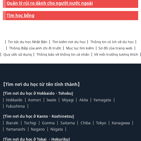
Quản lý rủi ro dành cho người nước ngoài
Tìm học bổng
Tin tức du học Nhật Bản
Tìm kiếm nơi du học
Thông tin có ích về du học
Thông điệp của anh chị đi trước
Mục lục tìm kiếm
Sơ đồ của trang web
Quy ước sử dụng
Thông báo về thông tin cá nhân
Về môi trường tương thích
【Tìm nơi du học từ tên tỉnh thành】
[Tìm nơi du học ở Hokkaido・Tohoku]
Hokkaido
Aomori
Iwate
Miyagi
Akita
Yamagata
Fukushima
[Tìm nơi du học ở Kanto・Koshinetsu]
Ibaraki
Tochigi
Gunma
Saitama
Chiba
Tokyo
Kanagawa
Yamanashi
Nagano
Niigata
[Tìm nơi du học ở Tokai ・Hokuriku]