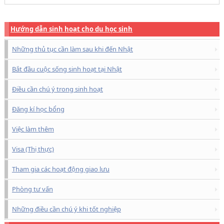
Hướng dẫn sinh hoạt cho du học sinh
Những thủ tục cần làm sau khi đến Nhật
Bắt đầu cuộc sống sinh hoạt tại Nhật
Điều cần chú ý trong sinh hoạt
Đăng kí học bổng
Việc làm thêm
Visa (Thị thực)
Tham gia các hoạt động giao lưu
Phòng tư vấn
Những điều cần chú ý khi tốt nghiệp