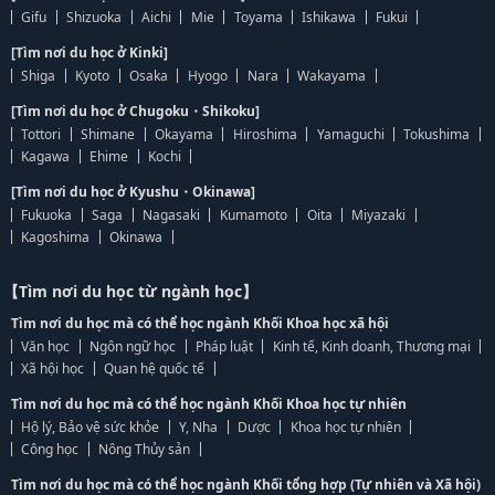
Gifu
Shizuoka
Aichi
Mie
Toyama
Ishikawa
Fukui
[Tìm nơi du học ở Kinki]
Shiga
Kyoto
Osaka
Hyogo
Nara
Wakayama
[Tìm nơi du học ở Chugoku・Shikoku]
Tottori
Shimane
Okayama
Hiroshima
Yamaguchi
Tokushima
Kagawa
Ehime
Kochi
[Tìm nơi du học ở Kyushu・Okinawa]
Fukuoka
Saga
Nagasaki
Kumamoto
Oita
Miyazaki
Kagoshima
Okinawa
【Tìm nơi du học từ ngành học】
Tìm nơi du học mà có thể học ngành Khối Khoa học xã hội
Văn học
Ngôn ngữ học
Pháp luật
Kinh tế, Kinh doanh, Thương mại
Xã hội học
Quan hệ quốc tế
Tìm nơi du học mà có thể học ngành Khối Khoa học tự nhiên
Hộ lý, Bảo vệ sức khỏe
Y, Nha
Dược
Khoa học tự nhiên
Công học
Nông Thủy sản
Tìm nơi du học mà có thể học ngành Khối tổng hợp (Tự nhiên và Xã hội)