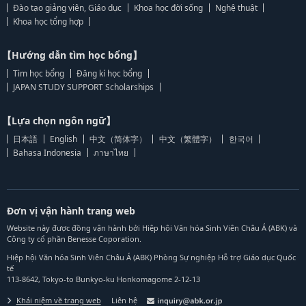
Đào tạo giảng viên, Giáo dục
Khoa học đời sống
Nghệ thuật
Khoa học tổng hợp
【Hướng dẫn tìm học bổng】
Tìm học bổng
Đăng kí học bổng
JAPAN STUDY SUPPORT Scholarships
【Lựa chọn ngôn ngữ】
日本語
English
中文（简体字）
中文（繁體字）
한국어
Bahasa Indonesia
ภาษาไทย
Đơn vị vận hành trang web
Website này được đồng vận hành bởi Hiệp hội Văn hóa Sinh Viên Châu Á (ABK) và
Công ty cổ phần Benesse Coporation.
Hiệp hội Văn hóa Sinh Viên Châu Á (ABK) Phòng Sự nghiệp Hỗ trợ Giáo dục Quốc
tế
113-8642, Tokyo-to Bunkyo-ku Honkomagome 2-12-13
Khái niệm về trang web
Liên hệ