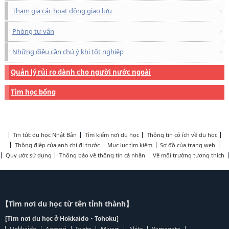
Tham gia các hoạt động giao lưu
Phòng tư vấn
Những điều cần chú ý khi tốt nghiệp
Quản lý rủi ro dành cho người nước ngoài
Tìm học bổng
Tin tức du học Nhật Bản
Tìm kiếm nơi du học
Thông tin có ích về du học
Thông điệp của anh chị đi trước
Mục lục tìm kiếm
Sơ đồ của trang web
Quy ước sử dụng
Thông báo về thông tin cá nhân
Về môi trường tương thích
【Tìm nơi du học từ tên tỉnh thành】
[Tìm nơi du học ở Hokkaido・Tohoku]