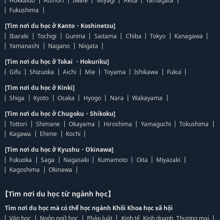
Hokkaido
Aomori
Iwate
Miyagi
Akita
Yamagata
Fukushima
[Tìm nơi du học ở Kanto・Koshinetsu]
Ibaraki
Tochigi
Gunma
Saitama
Chiba
Tokyo
Kanagawa
Yamanashi
Nagano
Niigata
[Tìm nơi du học ở Tokai ・Hokuriku]
Gifu
Shizuoka
Aichi
Mie
Toyama
Ishikawa
Fukui
[Tìm nơi du học ở Kinki]
Shiga
Kyoto
Osaka
Hyogo
Nara
Wakayama
[Tìm nơi du học ở Chugoku・Shikoku]
Tottori
Shimane
Okayama
Hiroshima
Yamaguchi
Tokushima
Kagawa
Ehime
Kochi
[Tìm nơi du học ở Kyushu・Okinawa]
Fukuoka
Saga
Nagasaki
Kumamoto
Oita
Miyazaki
Kagoshima
Okinawa
【Tìm nơi du học từ ngành học】
Tìm nơi du học mà có thể học ngành Khối Khoa học xã hội
Văn học
Ngôn ngữ học
Pháp luật
Kinh tế, Kinh doanh, Thương mại