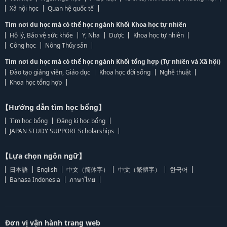
Xã hội học
Quan hệ quốc tế
Tìm nơi du học mà có thể học ngành Khối Khoa học tự nhiên
Hộ lý, Bảo vệ sức khỏe
Y, Nha
Dược
Khoa học tự nhiên
Công học
Nông Thủy sản
Tìm nơi du học mà có thể học ngành Khối tổng hợp (Tự nhiên và Xã hội)
Đào tạo giảng viên, Giáo dục
Khoa học đời sống
Nghệ thuật
Khoa học tổng hợp
【Hướng dẫn tìm học bổng】
Tìm học bổng
Đăng kí học bổng
JAPAN STUDY SUPPORT Scholarships
【Lựa chọn ngôn ngữ】
日本語
English
中文（简体字）
中文（繁體字）
한국어
Bahasa Indonesia
ภาษาไทย
Đơn vị vận hành trang web