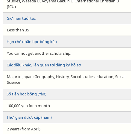
Studies, Waseda U, Aoyama Gakuin U, International Christian U
(ICU)
Giới hạn tuổi tác
Less than 35
Hạn chế nhận học bổng kép
You cannot get another scholarship.
Các điều khác, liên quan tới đăng ký hồ sơ
Major in Japan: Geography, History, Social studies education, Social
Science
Số tiền học bổng (Yên)
100,000 yen for a month
Thời gian được cấp (năm)
2 years (from April)