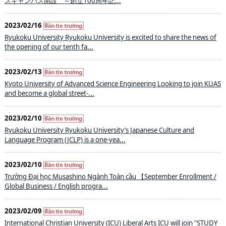
スキャンパス開設 ～創立100周年記...
2023/02/16
Ryukoku University Ryukoku University is excited to share the news of
the opening of our tenth fa...
2023/02/13
Kyoto University of Advanced Science Engineering Looking to join KUAS
and become a global street-...
2023/02/10
Ryukoku University Ryukoku University’s Japanese Culture and
Language Program (JCLP) is a one-yea...
2023/02/10
Trường Đại học Musashino Ngành Toàn cầu 【September Enrollment /
Global Business / English progra...
2023/02/09
International Christian University (ICU) Liberal Arts ICU will join "STUDY