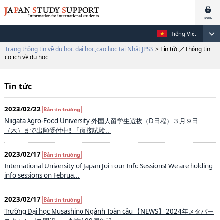
Tiếng Việt
Trang thông tin về du học đại học,cao học tại Nhật JPSS
> Tin tức／Thông tin
có ích về du học
Tin tức
2023/02/22
Niigata Agro-Food University 外国人留学生選抜（D日程）３月９日
（木）まで出願受付中‼ 「面接試験...
2023/02/17
International University of Japan Join our Info Sessions! We are holding
info sessions on Februa...
2023/02/17
Trường Đại học Musashino Ngành Toàn cầu 【NEWS】 2024年メタバー