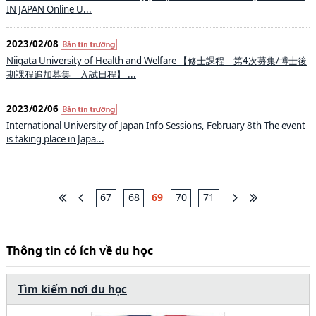
IN JAPAN Online U...
2023/02/08
Niigata University of Health and Welfare 【修士課程 第4次募集/博士後
期課程追加募集 入試日程】 ...
2023/02/06
International University of Japan Info Sessions, February 8th The event
is taking place in Japa...
67
68
69
70
71
Thông tin có ích về du học
Tìm kiếm nơi du học