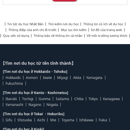
Tin tức du học Nhật Bản
Tìm kiếm nơi du học
Thông tin có ích về du học
Thông điệp của anh chị đi trước
Mục lục tìm kiếm
Sơ đồ của trang web
Quy ước sử dụng
Thông báo về thông tin cá nhân
Về môi trường tương thích
【Tìm nơi du học từ tên tỉnh thành】
[Tìm nơi du học ở Hokkaido・Tohoku]
Hokkaido
Aomori
Iwate
Miyagi
Akita
Yamagata
Fukushima
[Tìm nơi du học ở Kanto・Koshinetsu]
Ibaraki
Tochigi
Gunma
Saitama
Chiba
Tokyo
Kanagawa
Yamanashi
Nagano
Niigata
[Tìm nơi du học ở Tokai ・Hokuriku]
Gifu
Shizuoka
Aichi
Mie
Toyama
Ishikawa
Fukui
[Tìm nơi du học ở Kinki]