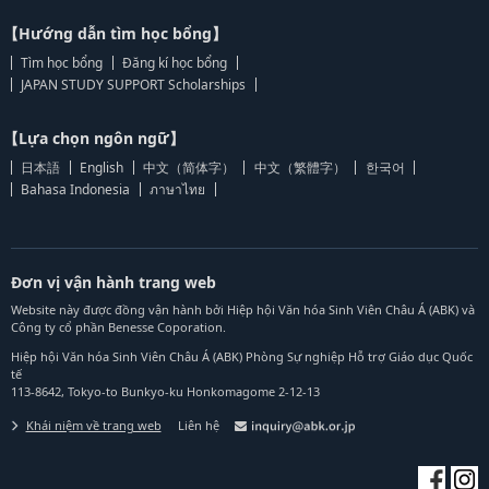
【Hướng dẫn tìm học bổng】
Tìm học bổng
Đăng kí học bổng
JAPAN STUDY SUPPORT Scholarships
【Lựa chọn ngôn ngữ】
日本語
English
中文（简体字）
中文（繁體字）
한국어
Bahasa Indonesia
ภาษาไทย
Đơn vị vận hành trang web
Website này được đồng vận hành bởi Hiệp hội Văn hóa Sinh Viên Châu Á (ABK) và
Công ty cổ phần Benesse Coporation.
Hiệp hội Văn hóa Sinh Viên Châu Á (ABK) Phòng Sự nghiệp Hỗ trợ Giáo dục Quốc
tế
113-8642, Tokyo-to Bunkyo-ku Honkomagome 2-12-13
Khái niệm về trang web
Liên hệ