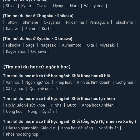
Shiga
Kyoto
Osaka
Hyogo
Nara
Wakayama
[Tìm nơi du học ở Chugoku・Shikoku]
Tottori
Shimane
Okayama
Hiroshima
Yamaguchi
Tokushima
Kagawa
Ehime
Kochi
[Tìm nơi du học ở Kyushu・Okinawa]
Fukuoka
Saga
Nagasaki
Kumamoto
Oita
Miyazaki
Kagoshima
Okinawa
【Tìm nơi du học từ ngành học】
Tìm nơi du học mà có thể học ngành Khối Khoa học xã hội
Văn học
Ngôn ngữ học
Pháp luật
Kinh tế, Kinh doanh, Thương mại
Xã hội học
Quan hệ quốc tế
Tìm nơi du học mà có thể học ngành Khối Khoa học tự nhiên
Hộ lý, Bảo vệ sức khỏe
Y, Nha
Dược
Khoa học tự nhiên
Công học
Nông Thủy sản
Tìm nơi du học mà có thể học ngành Khối tổng hợp (Tự nhiên và Xã hội)
Đào tạo giảng viên, Giáo dục
Khoa học đời sống
Nghệ thuật
Khoa học tổng hợp