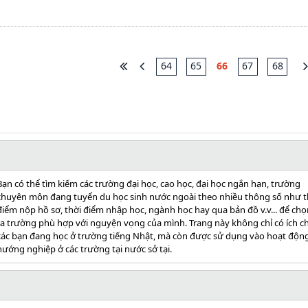
64
65
66
67
68
Bạn có thể tìm kiếm các trường đại học, cao học, đại học ngắn hạn, trường
chuyên môn đang tuyển du học sinh nước ngoài theo nhiều thông số như t
điểm nộp hồ sơ, thời điểm nhập học, ngành học hay qua bản đồ v.v... để chọ
ra trường phù hợp với nguyện vọng của mình. Trang này không chỉ có ích c
các bạn đang học ở trường tiếng Nhật, mà còn được sử dụng vào hoạt độn
hướng nghiệp ở các trường tại nước sở tại.