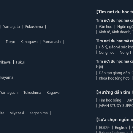
【Tìm nơi du học 
Tìm nơi du học mà c
Yamagata
Fukushima
Văn học
Ngôn ngữ
Kinh tế, Kinh doanh
Tìm nơi du học mà c
a
Tokyo
Kanagawa
Yamanashi
Hộ lý, Bảo vệ sức kh
Công học
Nông Th
Tìm nơi du học mà c
hikawa
Fukui
hội)
Đào tạo giảng viên, 
kayama
Khoa học tổng hợp
【Hướng dẫn tìm 
Yamaguchi
Tokushima
Kagawa
Tìm học bổng
Đăn
JAPAN STUDY SUPPO
ita
Miyazaki
Kagoshima
【Lựa chọn ngôn
日本語
English
Bahasa Indonesia