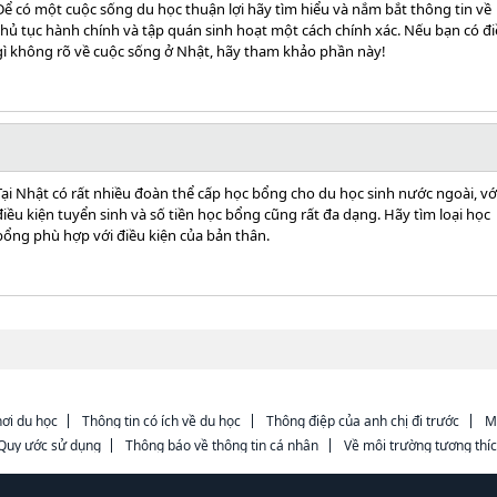
Để có một cuộc sống du học thuận lợi hãy tìm hiểu và nắm bắt thông tin về
thủ tục hành chính và tập quán sinh hoạt một cách chính xác. Nếu bạn có đ
gì không rõ về cuộc sống ở Nhật, hãy tham khảo phần này!
Tại Nhật có rất nhiều đoàn thể cấp học bổng cho du học sinh nước ngoài, vớ
điều kiện tuyển sinh và số tiền học bổng cũng rất đa dạng. Hãy tìm loại học
bổng phù hợp với điều kiện của bản thân.
ơi du học
Thông tin có ích về du học
Thông điệp của anh chị đi trước
M
Quy ước sử dụng
Thông báo về thông tin cá nhân
Về môi trường tương thí