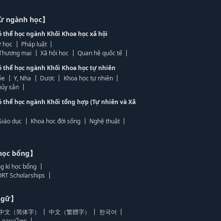
từ ngành học】
ó thể học ngành Khối Khoa học xã hội
 học
Pháp luật
, Thương mại
Xã hội học
Quan hệ quốc tế
ó thể học ngành Khối Khoa học tự nhiên
ỏe
Y, Nha
Dược
Khoa học tự nhiên
ủy sản
ó thể học ngành Khối tổng hợp (Tự nhiên và Xã
Giáo dục
Khoa học đời sống
Nghệ thuật
học bổng】
g kí học bổng
RT Scholarships
 ngữ】
中文（简体字）
中文（繁體字）
한국어
ภาษาไทย