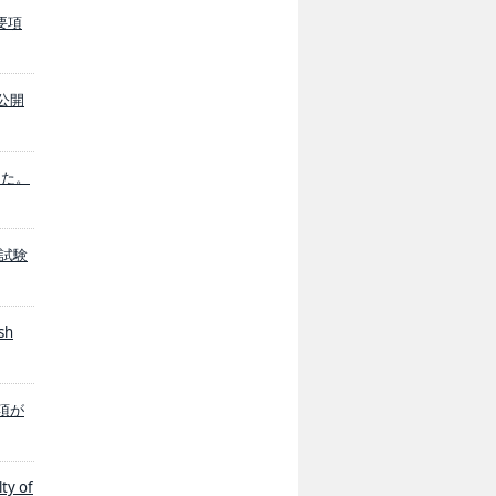
験要項
が公開
した。
入学試験
sh
要項が
ty of