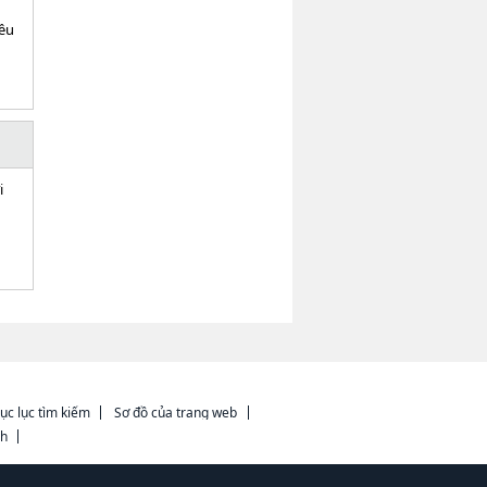
iều
i
ục lục tìm kiếm
Sơ đồ của trang web
ch