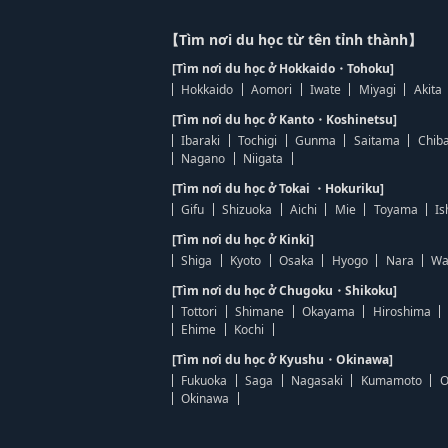
【Tìm nơi du học từ tên tỉnh thành】
[Tìm nơi du học ở Hokkaido・Tohoku]
Hokkaido
Aomori
Iwate
Miyagi
Akita
[Tìm nơi du học ở Kanto・Koshinetsu]
Ibaraki
Tochigi
Gunma
Saitama
Chib
Nagano
Niigata
[Tìm nơi du học ở Tokai ・Hokuriku]
Gifu
Shizuoka
Aichi
Mie
Toyama
Is
[Tìm nơi du học ở Kinki]
Shiga
Kyoto
Osaka
Hyogo
Nara
Wa
[Tìm nơi du học ở Chugoku・Shikoku]
Tottori
Shimane
Okayama
Hiroshima
Ehime
Kochi
[Tìm nơi du học ở Kyushu・Okinawa]
Fukuoka
Saga
Nagasaki
Kumamoto
O
Okinawa