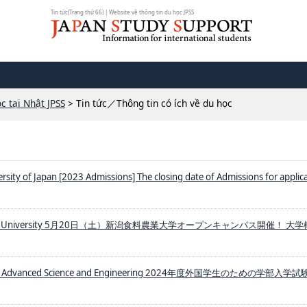
Tin tức(Trang thứ 66) | Website về thông tin du học JPSS
c tại Nhật JPSS
> Tin tức／Thông tin có ích về du học
ersity of Japan [2023 Admissions] The closing date of Admissions for applica
o-Food University 5月20日（土）新潟食料農業大学オープンキャンパス開催！ 大
sity Advanced Science and Engineering 2024年度外国学生のための学部入学