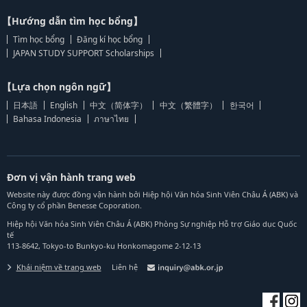
【Hướng dẫn tìm học bổng】
Tìm học bổng
Đăng kí học bổng
JAPAN STUDY SUPPORT Scholarships
【Lựa chọn ngôn ngữ】
日本語
English
中文（简体字）
中文（繁體字）
한국어
Bahasa Indonesia
ภาษาไทย
Đơn vị vận hành trang web
Website này được đồng vận hành bởi Hiệp hội Văn hóa Sinh Viên Châu Á (ABK) và
Công ty cổ phần Benesse Coporation.
Hiệp hội Văn hóa Sinh Viên Châu Á (ABK) Phòng Sự nghiệp Hỗ trợ Giáo dục Quốc
tế
113-8642, Tokyo-to Bunkyo-ku Honkomagome 2-12-13
Khái niệm về trang web
Liên hệ