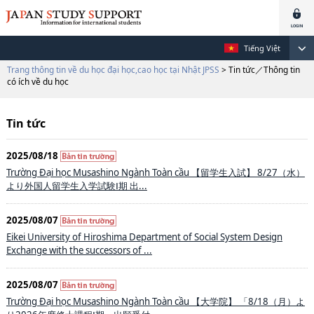
Tiếng Việt
Trang thông tin về du học đại học,cao học tại Nhật JPSS
> Tin tức／Thông tin
có ích về du học
Tin tức
2025/08/18
Trường Đại học Musashino Ngành Toàn cầu 【留学生入試】 8/27（水）
より外国人留学生入学試験Ⅰ期 出...
2025/08/07
Eikei University of Hiroshima Department of Social System Design
Exchange with the successors of ...
2025/08/07
Trường Đại học Musashino Ngành Toàn cầu 【大学院】 「8/18（月）よ