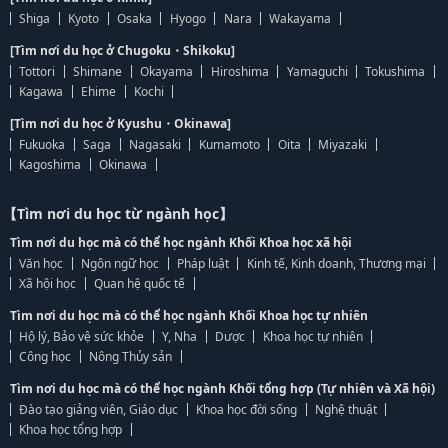
Shiga
Kyoto
Osaka
Hyogo
Nara
Wakayama
[Tìm nơi du học ở Chugoku・Shikoku]
Tottori
Shimane
Okayama
Hiroshima
Yamaguchi
Tokushima
Kagawa
Ehime
Kochi
[Tìm nơi du học ở Kyushu・Okinawa]
Fukuoka
Saga
Nagasaki
Kumamoto
Oita
Miyazaki
Kagoshima
Okinawa
【Tìm nơi du học từ ngành học】
Tìm nơi du học mà có thể học ngành Khối Khoa học xã hội
Văn học
Ngôn ngữ học
Pháp luật
Kinh tế, Kinh doanh, Thương mại
Xã hội học
Quan hệ quốc tế
Tìm nơi du học mà có thể học ngành Khối Khoa học tự nhiên
Hộ lý, Bảo vệ sức khỏe
Y, Nha
Dược
Khoa học tự nhiên
Công học
Nông Thủy sản
Tìm nơi du học mà có thể học ngành Khối tổng hợp (Tự nhiên và Xã hội)
Đào tạo giảng viên, Giáo dục
Khoa học đời sống
Nghệ thuật
Khoa học tổng hợp