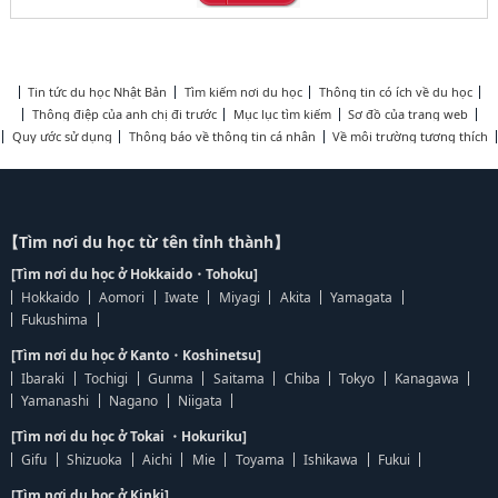
Tin tức du học Nhật Bản
Tìm kiếm nơi du học
Thông tin có ích về du học
Thông điệp của anh chị đi trước
Mục lục tìm kiếm
Sơ đồ của trang web
Quy ước sử dụng
Thông báo về thông tin cá nhân
Về môi trường tương thích
【Tìm nơi du học từ tên tỉnh thành】
[Tìm nơi du học ở Hokkaido・Tohoku]
Hokkaido
Aomori
Iwate
Miyagi
Akita
Yamagata
Fukushima
[Tìm nơi du học ở Kanto・Koshinetsu]
Ibaraki
Tochigi
Gunma
Saitama
Chiba
Tokyo
Kanagawa
Yamanashi
Nagano
Niigata
[Tìm nơi du học ở Tokai ・Hokuriku]
Gifu
Shizuoka
Aichi
Mie
Toyama
Ishikawa
Fukui
[Tìm nơi du học ở Kinki]