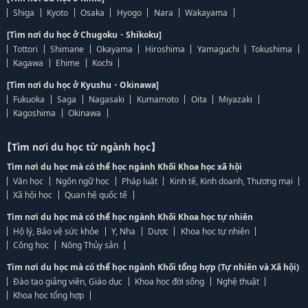
Shiga
Kyoto
Osaka
Hyogo
Nara
Wakayama
[Tìm nơi du học ở Chugoku・Shikoku]
Tottori
Shimane
Okayama
Hiroshima
Yamaguchi
Tokushima
Kagawa
Ehime
Kochi
[Tìm nơi du học ở Kyushu・Okinawa]
Fukuoka
Saga
Nagasaki
Kumamoto
Oita
Miyazaki
Kagoshima
Okinawa
【Tìm nơi du học từ ngành học】
Tìm nơi du học mà có thể học ngành Khối Khoa học xã hội
Văn học
Ngôn ngữ học
Pháp luật
Kinh tế, Kinh doanh, Thương mại
Xã hội học
Quan hệ quốc tế
Tìm nơi du học mà có thể học ngành Khối Khoa học tự nhiên
Hộ lý, Bảo vệ sức khỏe
Y, Nha
Dược
Khoa học tự nhiên
Công học
Nông Thủy sản
Tìm nơi du học mà có thể học ngành Khối tổng hợp (Tự nhiên và Xã hội)
Đào tạo giảng viên, Giáo dục
Khoa học đời sống
Nghệ thuật
Khoa học tổng hợp