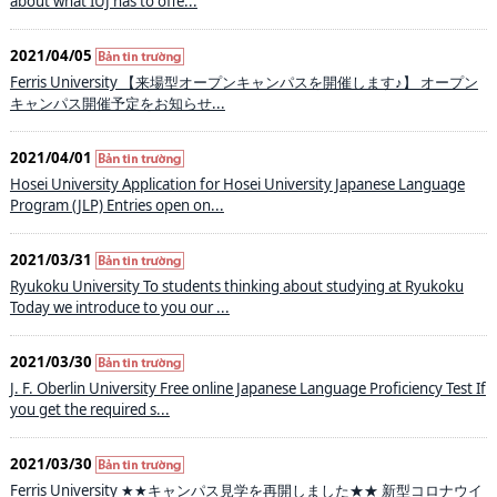
about what IUJ has to offe...
2021/04/05
Ferris University 【来場型オープンキャンパスを開催します♪】 オープン
キャンパス開催予定をお知らせ...
2021/04/01
Hosei University Application for Hosei University Japanese Language
Program (JLP) Entries open on...
2021/03/31
Ryukoku University To students thinking about studying at Ryukoku
Today we introduce to you our ...
2021/03/30
J. F. Oberlin University Free online Japanese Language Proficiency Test If
you get the required s...
2021/03/30
Ferris University ★★キャンパス見学を再開しました★★ 新型コロナウイ