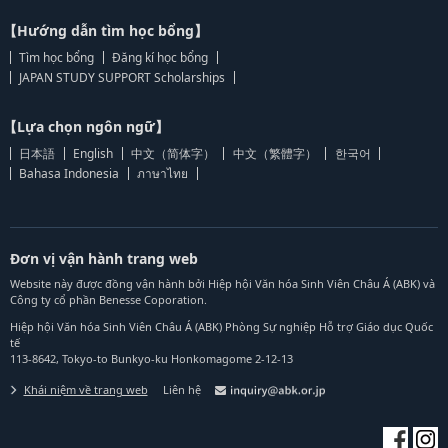
【Hướng dẫn tìm học bổng】
Tìm học bổng
Đăng kí học bổng
JAPAN STUDY SUPPORT Scholarships
【Lựa chọn ngôn ngữ】
日本語
English
中文（简体字）
中文（繁體字）
한국어
Bahasa Indonesia
ภาษาไทย
Đơn vị vận hành trang web
Website này được đồng vận hành bởi Hiệp hội Văn hóa Sinh Viên Châu Á (ABK) và
Công ty cổ phần Benesse Coporation.
Hiệp hội Văn hóa Sinh Viên Châu Á (ABK) Phòng Sự nghiệp Hỗ trợ Giáo dục Quốc
tế
113-8642, Tokyo-to Bunkyo-ku Honkomagome 2-12-13
Khái niệm về trang web
Liên hệ