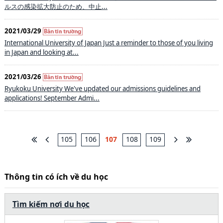
ルスの感染拡大防止のため、中止...
2021/03/29
International University of Japan Just a reminder to those of you living
in Japan and looking at...
2021/03/26
Ryukoku University We've updated our admissions guidelines and
applications! September Admi...
105
106
107
108
109
Thông tin có ích về du học
Tìm kiếm nơi du học