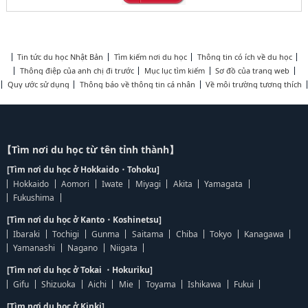
Tin tức du học Nhật Bản
Tìm kiếm nơi du học
Thông tin có ích về du học
Thông điệp của anh chị đi trước
Mục lục tìm kiếm
Sơ đồ của trang web
Quy ước sử dụng
Thông báo về thông tin cá nhân
Về môi trường tương thích
【Tìm nơi du học từ tên tỉnh thành】
[Tìm nơi du học ở Hokkaido・Tohoku]
Hokkaido
Aomori
Iwate
Miyagi
Akita
Yamagata
Fukushima
[Tìm nơi du học ở Kanto・Koshinetsu]
Ibaraki
Tochigi
Gunma
Saitama
Chiba
Tokyo
Kanagawa
Yamanashi
Nagano
Niigata
[Tìm nơi du học ở Tokai ・Hokuriku]
Gifu
Shizuoka
Aichi
Mie
Toyama
Ishikawa
Fukui
[Tìm nơi du học ở Kinki]