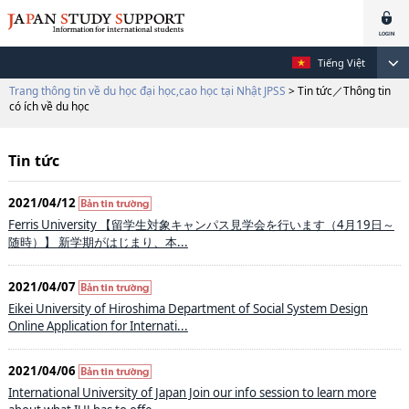
Tiếng Việt
Trang thông tin về du học đại học,cao học tại Nhật JPSS
> Tin tức／Thông tin
có ích về du học
Tin tức
2021/04/12
Ferris University 【留学生対象キャンパス見学会を行います（4月19日～
随時）】 新学期がはじまり、本...
2021/04/07
Eikei University of Hiroshima Department of Social System Design
Online Application for Internati...
2021/04/06
International University of Japan Join our info session to learn more