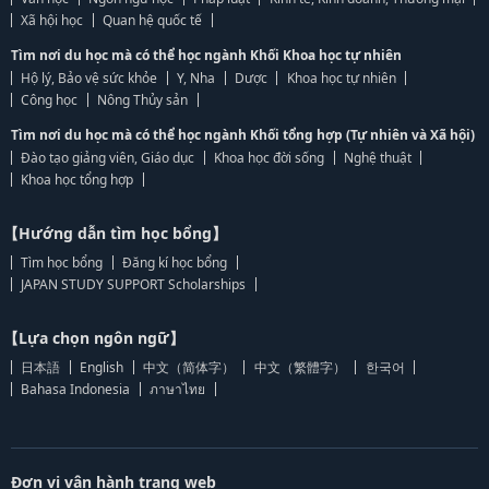
Xã hội học
Quan hệ quốc tế
Tìm nơi du học mà có thể học ngành Khối Khoa học tự nhiên
Hộ lý, Bảo vệ sức khỏe
Y, Nha
Dược
Khoa học tự nhiên
Công học
Nông Thủy sản
Tìm nơi du học mà có thể học ngành Khối tổng hợp (Tự nhiên và Xã hội)
Đào tạo giảng viên, Giáo dục
Khoa học đời sống
Nghệ thuật
Khoa học tổng hợp
【Hướng dẫn tìm học bổng】
Tìm học bổng
Đăng kí học bổng
JAPAN STUDY SUPPORT Scholarships
【Lựa chọn ngôn ngữ】
日本語
English
中文（简体字）
中文（繁體字）
한국어
Bahasa Indonesia
ภาษาไทย
Đơn vị vận hành trang web