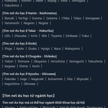
Hokkaido
Aomori
Iwate
Miyagi
Akita
Yamagata
Fukushima
[Tìm nơi du học ở Kanto・Koshinetsu]
Ibaraki
Tochigi
Gunma
Saitama
Chiba
Tokyo
Kanagawa
Yamanashi
Nagano
Niigata
[Tìm nơi du học ở Tokai ・Hokuriku]
Gifu
Shizuoka
Aichi
Mie
Toyama
Ishikawa
Fukui
[Tìm nơi du học ở Kinki]
Shiga
Kyoto
Osaka
Hyogo
Nara
Wakayama
[Tìm nơi du học ở Chugoku・Shikoku]
Tottori
Shimane
Okayama
Hiroshima
Yamaguchi
Tokushima
Kagawa
Ehime
Kochi
[Tìm nơi du học ở Kyushu・Okinawa]
Fukuoka
Saga
Nagasaki
Kumamoto
Oita
Miyazaki
Kagoshima
Okinawa
【Tìm nơi du học từ ngành học】
Tìm nơi du học mà có thể học ngành Khối Khoa học xã hội
Văn học
Ngôn ngữ học
Pháp luật
Kinh tế, Kinh doanh, Thương mại