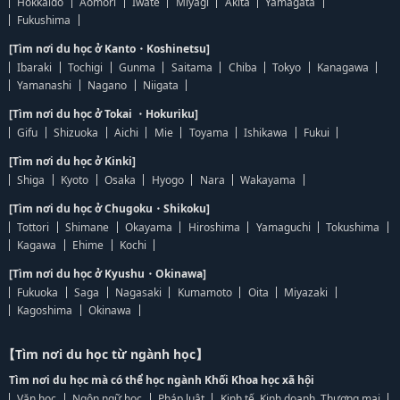
Hokkaido
Aomori
Iwate
Miyagi
Akita
Yamagata
Fukushima
[Tìm nơi du học ở Kanto・Koshinetsu]
Ibaraki
Tochigi
Gunma
Saitama
Chiba
Tokyo
Kanagawa
Yamanashi
Nagano
Niigata
[Tìm nơi du học ở Tokai ・Hokuriku]
Gifu
Shizuoka
Aichi
Mie
Toyama
Ishikawa
Fukui
[Tìm nơi du học ở Kinki]
Shiga
Kyoto
Osaka
Hyogo
Nara
Wakayama
[Tìm nơi du học ở Chugoku・Shikoku]
Tottori
Shimane
Okayama
Hiroshima
Yamaguchi
Tokushima
Kagawa
Ehime
Kochi
[Tìm nơi du học ở Kyushu・Okinawa]
Fukuoka
Saga
Nagasaki
Kumamoto
Oita
Miyazaki
Kagoshima
Okinawa
【Tìm nơi du học từ ngành học】
Tìm nơi du học mà có thể học ngành Khối Khoa học xã hội
Văn học
Ngôn ngữ học
Pháp luật
Kinh tế, Kinh doanh, Thương mại