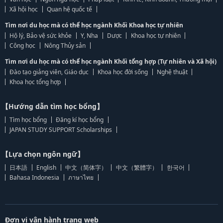
Xã hội học
Quan hệ quốc tế
Tìm nơi du học mà có thể học ngành Khối Khoa học tự nhiên
Hộ lý, Bảo vệ sức khỏe
Y, Nha
Dược
Khoa học tự nhiên
Công học
Nông Thủy sản
Tìm nơi du học mà có thể học ngành Khối tổng hợp (Tự nhiên và Xã hội)
Đào tạo giảng viên, Giáo dục
Khoa học đời sống
Nghệ thuật
Khoa học tổng hợp
【Hướng dẫn tìm học bổng】
Tìm học bổng
Đăng kí học bổng
JAPAN STUDY SUPPORT Scholarships
【Lựa chọn ngôn ngữ】
日本語
English
中文（简体字）
中文（繁體字）
한국어
Bahasa Indonesia
ภาษาไทย
Đơn vị vận hành trang web