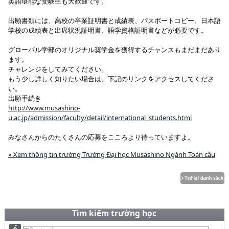
英語堪能な受験生も大歓迎です。
出願書類には、高校の卒業証明書と成績表、パスポートコピー、日本語
学校の成績表と出席状況証明書、語学資格証明書などが必要です。
グローバル学部のオリジナル奨学金を獲得するチャンスもまだまだあり
ます。
チャレンジをしてみてください。
もう少し詳しく知りたい場合は、下記のリンクをアクセスしてくださ
い。
出願手続き
http://www.musashino-
u.ac.jp/admission/faculty/detail/international_students.html
みなさんからのたくさんの応募をこころより待っていますよ。
» Xem thông tin trường Trường Đại học Musashino Ngành Toàn cầu
Tìm kiếm trường học