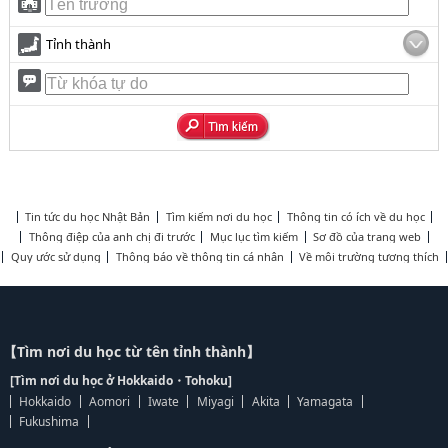
Tỉnh thành
Tin tức du học Nhật Bản
Tìm kiếm nơi du học
Thông tin có ích về du học
Thông điệp của anh chị đi trước
Mục lục tìm kiếm
Sơ đồ của trang web
Quy ước sử dụng
Thông báo về thông tin cá nhân
Về môi trường tương thích
【Tìm nơi du học từ tên tỉnh thành】
[Tìm nơi du học ở Hokkaido・Tohoku]
Hokkaido
Aomori
Iwate
Miyagi
Akita
Yamagata
Fukushima