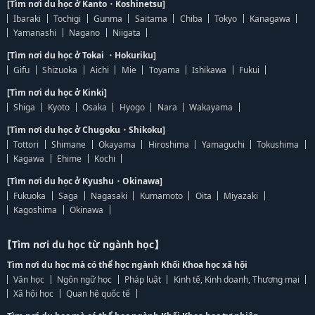
[Tìm nơi du học ở Kanto・Koshinetsu]
Ibaraki
Tochigi
Gunma
Saitama
Chiba
Tokyo
Kanagawa
Yamanashi
Nagano
Niigata
[Tìm nơi du học ở Tokai ・Hokuriku]
Gifu
Shizuoka
Aichi
Mie
Toyama
Ishikawa
Fukui
[Tìm nơi du học ở Kinki]
Shiga
Kyoto
Osaka
Hyogo
Nara
Wakayama
[Tìm nơi du học ở Chugoku・Shikoku]
Tottori
Shimane
Okayama
Hiroshima
Yamaguchi
Tokushima
Kagawa
Ehime
Kochi
[Tìm nơi du học ở Kyushu・Okinawa]
Fukuoka
Saga
Nagasaki
Kumamoto
Oita
Miyazaki
Kagoshima
Okinawa
【Tìm nơi du học từ ngành học】
Tìm nơi du học mà có thể học ngành Khối Khoa học xã hội
Văn học
Ngôn ngữ học
Pháp luật
Kinh tế, Kinh doanh, Thương mại
Xã hội học
Quan hệ quốc tế