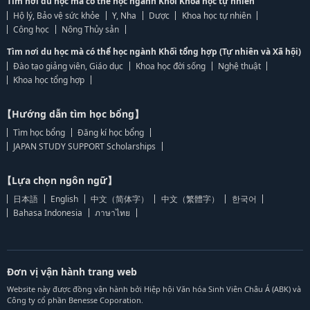
Tìm nơi du học mà có thể học ngành Khối Khoa học tự nhiên
Hộ lý, Bảo vệ sức khỏe
Y, Nha
Dược
Khoa học tự nhiên
Công học
Nông Thủy sản
Tìm nơi du học mà có thể học ngành Khối tổng hợp (Tự nhiên và Xã hội)
Đào tạo giảng viên, Giáo dục
Khoa học đời sống
Nghệ thuật
Khoa học tổng hợp
【Hướng dẫn tìm học bổng】
Tìm học bổng
Đăng kí học bổng
JAPAN STUDY SUPPORT Scholarships
【Lựa chọn ngôn ngữ】
日本語
English
中文（简体字）
中文（繁體字）
한국어
Bahasa Indonesia
ภาษาไทย
Đơn vị vận hành trang web
Website này được đồng vận hành bởi Hiệp hội Văn hóa Sinh Viên Châu Á (ABK) và
Công ty cổ phần Benesse Coporation.