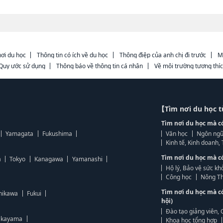
ơi du học
Thông tin có ích về du học
Thông điệp của anh chị đi trước
M
Quy ước sử dụng
Thông báo về thông tin cá nhân
Về môi trường tương thí
【Tìm nơi du học 
Tìm nơi du học mà c
Yamagata
Fukushima
Văn học
Ngôn ngữ
Kinh tế, Kinh doanh
Tìm nơi du học mà c
a
Tokyo
Kanagawa
Yamanashi
Hộ lý, Bảo vệ sức kh
Công học
Nông Th
Tìm nơi du học mà c
hikawa
Fukui
hội)
Đào tạo giảng viên, 
kayama
Khoa học tổng hợp