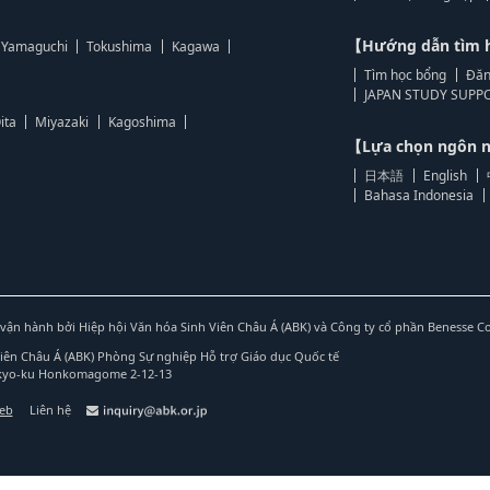
【Hướng dẫn tìm 
Yamaguchi
Tokushima
Kagawa
Tìm học bổng
Đăn
JAPAN STUDY SUPPO
ita
Miyazaki
Kagoshima
【Lựa chọn ngôn
日本語
English
Bahasa Indonesia
vận hành bởi Hiệp hội Văn hóa Sinh Viên Châu Á (ABK) và Công ty cổ phần Benesse C
Viên Châu Á (ABK) Phòng Sự nghiệp Hỗ trợ Giáo dục Quốc tế
nkyo-ku Honkomagome 2-12-13
web
Liên hệ