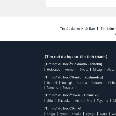
Tin tức du học Nhật Bản
Tìm kiếm n
【Tìm nơi du học từ tên tỉnh thành】
[Tìm nơi du học ở Hokkaido・Tohoku]
Hokkaido
Aomori
Iwate
Miyagi
Akita
[Tìm nơi du học ở Kanto・Koshinetsu]
Ibaraki
Tochigi
Gunma
Saitama
Chib
Nagano
Niigata
[Tìm nơi du học ở Tokai ・Hokuriku]
Gifu
Shizuoka
Aichi
Mie
Toyama
Is
[Tìm nơi du học ở Kinki]
Shiga
Kyoto
Osaka
Hyogo
Nara
Wa