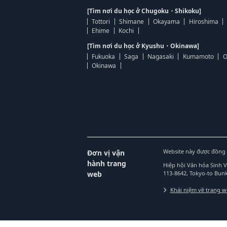
[Tìm nơi du học ở Chugoku・Shikoku]
Tottori
Shimane
Okayama
Hiroshima
Ehime
Kochi
[Tìm nơi du học ở Kyushu・Okinawa]
Fukuoka
Saga
Nagasaki
Kumamoto
O
Okinawa
Website này được đồng 
Đơn vị vận
hành trang
Hiệp hội Văn hóa Sinh 
web
113-8642, Tokyo-to Bu
Khái niệm về trang 