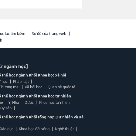
ục lục tìm kiếm
Sơ đồ của trang web
ch
từ ngành học】
ó thể học ngành Khối Khoa học xã hội
 học
Pháp luật
, Thương mại
Xã hội học
Quan hệ quốc tế
ó thể học ngành Khối Khoa học tự nhiên
ỏe
Y, Nha
Dược
Khoa học tự nhiên
ủy sản
ó thể học ngành Khối tổng hợp (Tự nhiên và Xã
Giáo dục
Khoa học đời sống
Nghệ thuật