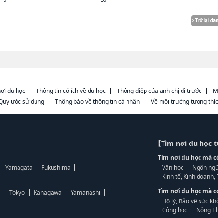
ơi du học
Thông tin có ích về du học
Thông điệp của anh chị đi trước
M
Quy ước sử dụng
Thông báo về thông tin cá nhân
Về môi trường tương thí
【Tìm nơi du học 
Tìm nơi du học mà c
Yamagata
Fukushima
Văn học
Ngôn ngữ
Kinh tế, Kinh doanh
Tìm nơi du học mà c
a
Tokyo
Kanagawa
Yamanashi
Hộ lý, Bảo vệ sức kh
Công học
Nông Th