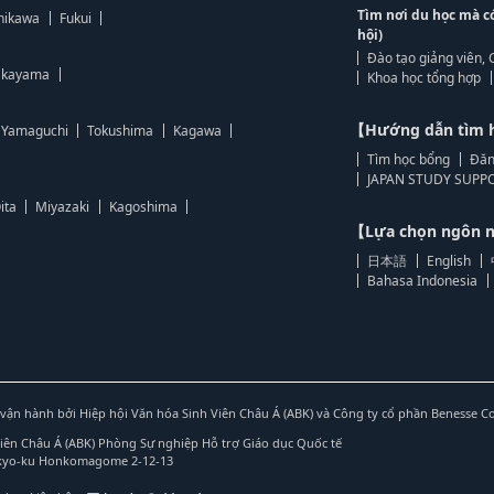
Tìm nơi du học mà c
hikawa
Fukui
hội)
Đào tạo giảng viên, 
kayama
Khoa học tổng hợp
【Hướng dẫn tìm 
Yamaguchi
Tokushima
Kagawa
Tìm học bổng
Đăn
JAPAN STUDY SUPPO
ita
Miyazaki
Kagoshima
【Lựa chọn ngôn
日本語
English
Bahasa Indonesia
vận hành bởi Hiệp hội Văn hóa Sinh Viên Châu Á (ABK) và Công ty cổ phần Benesse C
Viên Châu Á (ABK) Phòng Sự nghiệp Hỗ trợ Giáo dục Quốc tế
nkyo-ku Honkomagome 2-12-13