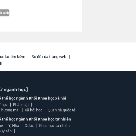
ục lục tìm kiếm
Sơ đồ của trang web
ch
từ ngành học】
ó thể học ngành Khối Khoa học xã hội
 học
Pháp luật
, Thương mại
Xã hội học
Quan hệ quốc tế
ó thể học ngành Khối Khoa học tự nhiên
ỏe
Y, Nha
Dược
Khoa học tự nhiên
ủy sản