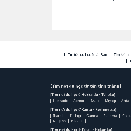
Tin tức du học Nhật Bản
Tìm kiếm n
【Tìm nơi du học từ tên tỉnh thành】
[Tìm nơi du học ở Hokkaido・Tohoku]
Hokkaido
Aomori
Iwate
Miyagi
Akita
[Tìm nơi du học ở Kanto・Koshinetsu]
Ibaraki
Tochigi
Gunma
Saitama
Chib
Nagano
Niigata
[Tìm nơi du học ở Tokai ・Hokuriku]