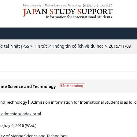
Tokyo University of Marine Science and Technology 【東京海洋大学 大学院】20...
c tại Nhật JPSS
>
Tin tức／Thông tin có ích về du học
> 2015/11/09
arine Science and Technology
nd Technology】Admission information for International Student is as follo
n-admission/index.html
to July 6, 2016 (Wed.)
ity of Marine Science and Technology