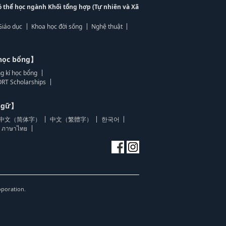
ó thể học ngành Khối tổng hợp (Tự nhiên và Xã
Giáo dục
Khoa học đời sống
Nghệ thuật
học bổng】
g kí học bổng
RT Scholarships
 ngữ】
中文（简体字）
中文（繁體字）
한국어
ภาษาไทย
oporation.