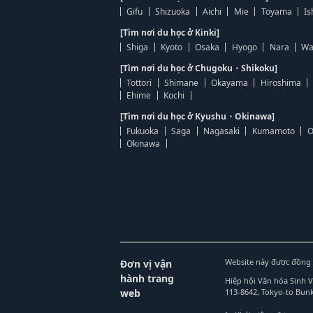
Gifu
Shizuoka
Aichi
Mie
Toyama
Is
[Tìm nơi du học ở Kinki]
Shiga
Kyoto
Osaka
Hyogo
Nara
Wa
[Tìm nơi du học ở Chugoku・Shikoku]
Tottori
Shimane
Okayama
Hiroshima
Ehime
Kochi
[Tìm nơi du học ở Kyushu・Okinawa]
Fukuoka
Saga
Nagasaki
Kumamoto
O
Okinawa
Website này được đồng 
Đơn vị vận
hành trang
Hiệp hội Văn hóa Sinh 
web
113-8642, Tokyo-to Bu