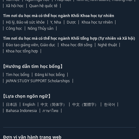
Xã hội học
Quan hệ quốc tế
Tìm nơi du học mà có thể học ngành Khối Khoa học tự nhiên
Hộ lý, Bảo vệ sức khỏe
Y, Nha
Dược
Khoa học tự nhiên
Công học
Nông Thủy sản
Tìm nơi du học mà có thể học ngành Khối tổng hợp (Tự nhiên và Xã hội)
Đào tạo giảng viên, Giáo dục
Khoa học đời sống
Nghệ thuật
Khoa học tổng hợp
【Hướng dẫn tìm học bổng】
Tìm học bổng
Đăng kí học bổng
JAPAN STUDY SUPPORT Scholarships
【Lựa chọn ngôn ngữ】
日本語
English
中文（简体字）
中文（繁體字）
한국어
Bahasa Indonesia
ภาษาไทย
Đơn vị vận hành trang web