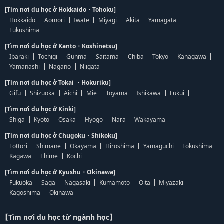
[Tìm nơi du học ở Hokkaido・Tohoku]
Hokkaido
Aomori
Iwate
Miyagi
Akita
Yamagata
Fukushima
[Tìm nơi du học ở Kanto・Koshinetsu]
Ibaraki
Tochigi
Gunma
Saitama
Chiba
Tokyo
Kanagawa
Yamanashi
Nagano
Niigata
[Tìm nơi du học ở Tokai ・Hokuriku]
Gifu
Shizuoka
Aichi
Mie
Toyama
Ishikawa
Fukui
[Tìm nơi du học ở Kinki]
Shiga
Kyoto
Osaka
Hyogo
Nara
Wakayama
[Tìm nơi du học ở Chugoku・Shikoku]
Tottori
Shimane
Okayama
Hiroshima
Yamaguchi
Tokushima
Kagawa
Ehime
Kochi
[Tìm nơi du học ở Kyushu・Okinawa]
Fukuoka
Saga
Nagasaki
Kumamoto
Oita
Miyazaki
Kagoshima
Okinawa
【Tìm nơi du học từ ngành học】