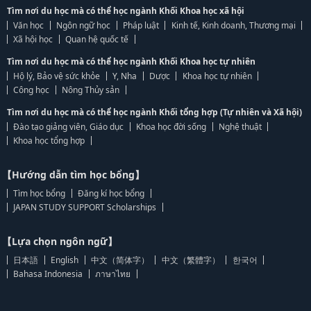
Tìm nơi du học mà có thể học ngành Khối Khoa học xã hội
Văn học
Ngôn ngữ học
Pháp luật
Kinh tế, Kinh doanh, Thương mại
Xã hội học
Quan hệ quốc tế
Tìm nơi du học mà có thể học ngành Khối Khoa học tự nhiên
Hộ lý, Bảo vệ sức khỏe
Y, Nha
Dược
Khoa học tự nhiên
Công học
Nông Thủy sản
Tìm nơi du học mà có thể học ngành Khối tổng hợp (Tự nhiên và Xã hội)
Đào tạo giảng viên, Giáo dục
Khoa học đời sống
Nghệ thuật
Khoa học tổng hợp
【Hướng dẫn tìm học bổng】
Tìm học bổng
Đăng kí học bổng
JAPAN STUDY SUPPORT Scholarships
【Lựa chọn ngôn ngữ】
日本語
English
中文（简体字）
中文（繁體字）
한국어
Bahasa Indonesia
ภาษาไทย