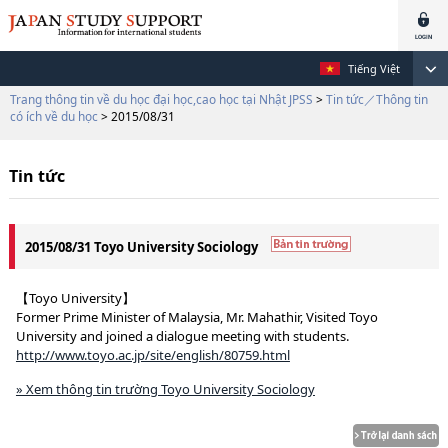
Tiếng Việt
Trang thông tin về du học đại học,cao học tại Nhật JPSS
>
Tin tức／Thông tin
có ích về du học
> 2015/08/31
Tin tức
2015/08/31 Toyo University Sociology
【Toyo University】
Former Prime Minister of Malaysia, Mr. Mahathir, Visited Toyo
University and joined a dialogue meeting with students.
http://www.toyo.ac.jp/site/english/80759.html
» Xem thông tin trường Toyo University Sociology