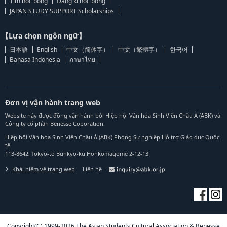
Tìm học bổng
Đăng kí học bổng
JAPAN STUDY SUPPORT Scholarships
【Lựa chọn ngôn ngữ】
日本語
English
中文（简体字）
中文（繁體字）
한국어
Bahasa Indonesia
ภาษาไทย
Đơn vị vận hành trang web
Website này được đồng vận hành bởi Hiệp hội Văn hóa Sinh Viên Châu Á (ABK) và
Công ty cổ phần Benesse Coporation.
Hiệp hội Văn hóa Sinh Viên Châu Á (ABK) Phòng Sự nghiệp Hỗ trợ Giáo dục Quốc
tế
113-8642, Tokyo-to Bunkyo-ku Honkomagome 2-12-13
Khái niệm về trang web
Liên hệ
Copyright(C) 1999-2026 The Asian Students Cultural Association & Benesse