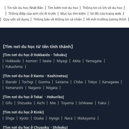
Tin tức du học Nhật Bản
Tìm kiếm nơi du học
Thông tin có ích về du học
Thông điệp của anh chị đi trước
Mục lục tìm kiếm
Sơ đồ của trang web
Quy ước sử dụng
Thông báo về thông tin cá nhân
Về môi trường tương thích
【Tìm nơi du học từ tên tỉnh thành】
[Tìm nơi du học ở Hokkaido・Tohoku]
Hokkaido
Aomori
Iwate
Miyagi
Akita
Yamagata
Fukushima
[Tìm nơi du học ở Kanto・Koshinetsu]
Ibaraki
Tochigi
Gunma
Saitama
Chiba
Tokyo
Kanagawa
Yamanashi
Nagano
Niigata
[Tìm nơi du học ở Tokai ・Hokuriku]
Gifu
Shizuoka
Aichi
Mie
Toyama
Ishikawa
Fukui
[Tìm nơi du học ở Kinki]
Shiga
Kyoto
Osaka
Hyogo
Nara
Wakayama
[Tìm nơi du học ở Chugoku・Shikoku]