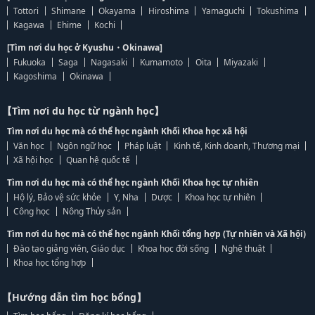
Tottori
Shimane
Okayama
Hiroshima
Yamaguchi
Tokushima
Kagawa
Ehime
Kochi
[Tìm nơi du học ở Kyushu・Okinawa]
Fukuoka
Saga
Nagasaki
Kumamoto
Oita
Miyazaki
Kagoshima
Okinawa
【Tìm nơi du học từ ngành học】
Tìm nơi du học mà có thể học ngành Khối Khoa học xã hội
Văn học
Ngôn ngữ học
Pháp luật
Kinh tế, Kinh doanh, Thương mại
Xã hội học
Quan hệ quốc tế
Tìm nơi du học mà có thể học ngành Khối Khoa học tự nhiên
Hộ lý, Bảo vệ sức khỏe
Y, Nha
Dược
Khoa học tự nhiên
Công học
Nông Thủy sản
Tìm nơi du học mà có thể học ngành Khối tổng hợp (Tự nhiên và Xã hội)
Đào tạo giảng viên, Giáo dục
Khoa học đời sống
Nghệ thuật
Khoa học tổng hợp
【Hướng dẫn tìm học bổng】