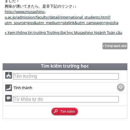
ました！
興味が湧いてきたら、是非下記のリンク↓↓
http://www.musashino-
u.ac.jp/admission/faculty/detail/international_students.html?
utm_source=jpss&utm_medium=sitelink&utm_campaign=gyosha
» Xem thông tin trường Trường Đại học Musashino Ngành Toàn cầu
Tìm kiếm trường học
Tỉnh thành