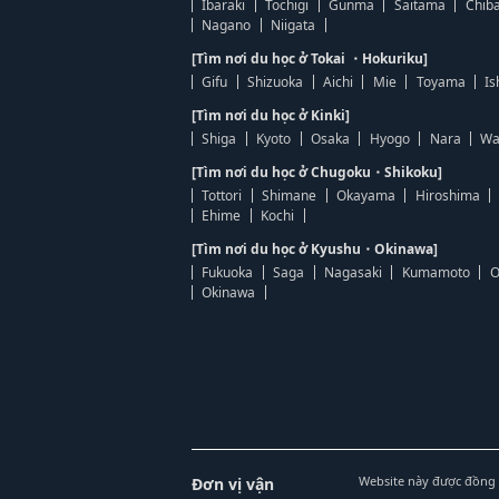
Ibaraki
Tochigi
Gunma
Saitama
Chib
Nagano
Niigata
[Tìm nơi du học ở Tokai ・Hokuriku]
Gifu
Shizuoka
Aichi
Mie
Toyama
Is
[Tìm nơi du học ở Kinki]
Shiga
Kyoto
Osaka
Hyogo
Nara
Wa
[Tìm nơi du học ở Chugoku・Shikoku]
Tottori
Shimane
Okayama
Hiroshima
Ehime
Kochi
[Tìm nơi du học ở Kyushu・Okinawa]
Fukuoka
Saga
Nagasaki
Kumamoto
O
Okinawa
Website này được đồng 
Đơn vị vận