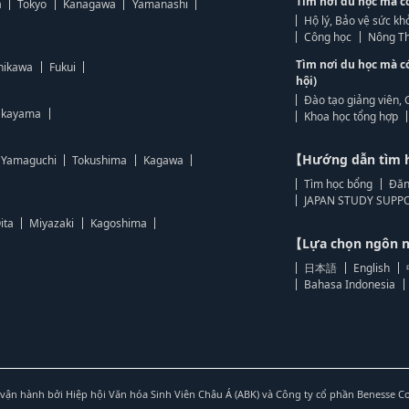
Tìm nơi du học mà c
a
Tokyo
Kanagawa
Yamanashi
Hộ lý, Bảo vệ sức kh
Công học
Nông Th
Tìm nơi du học mà c
hikawa
Fukui
hội)
Đào tạo giảng viên, 
kayama
Khoa học tổng hợp
【Hướng dẫn tìm 
Yamaguchi
Tokushima
Kagawa
Tìm học bổng
Đăn
JAPAN STUDY SUPPO
ita
Miyazaki
Kagoshima
【Lựa chọn ngôn
日本語
English
Bahasa Indonesia
vận hành bởi Hiệp hội Văn hóa Sinh Viên Châu Á (ABK) và Công ty cổ phần Benesse C