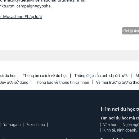
n/faculty/detail/international_students.html?
ink&utm_campaign=gyosha
ọc Musashino Pháp luật
ơi du học
Thông tin có ích về du học
Thông điệp của anh chị đi trước
M
Quy ước sử dụng
Thông báo về thông tin cá nhân
Về môi trường tương thí
【Tìm nơi du học 
Tìm nơi du học mà c
Yamagata
Fukushima
Văn học
Ngôn ngữ
Kinh tế, Kinh doanh