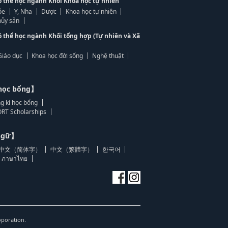
ó thể học ngành Khối Khoa học tự nhiên
ỏe
Y, Nha
Dược
Khoa học tự nhiên
ủy sản
ó thể học ngành Khối tổng hợp (Tự nhiên và Xã
Giáo dục
Khoa học đời sống
Nghệ thuật
học bổng】
g kí học bổng
RT Scholarships
 ngữ】
中文（简体字）
中文（繁體字）
한국어
ภาษาไทย
oporation.