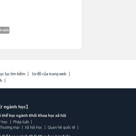
ục lục tìm kiếm
Sơ đồ của trang web
ch
từ ngành học】
ó thể học ngành Khối Khoa học xã hội
 học
Pháp luật
, Thương mại
Xã hội học
Quan hệ quốc tế