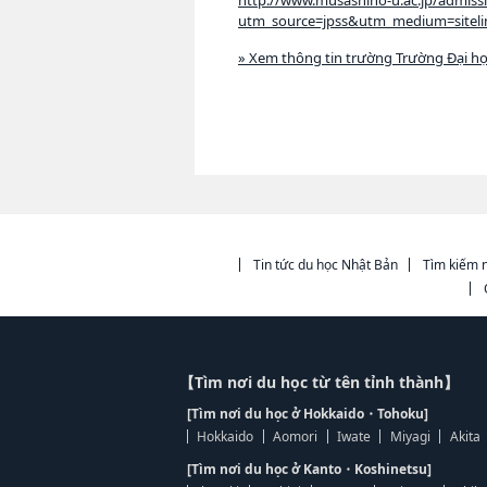
http://www.musashino-u.ac.jp/admissio
utm_source=jpss&utm_medium=sitel
» Xem thông tin trường Trường Đại h
Tin tức du học Nhật Bản
Tìm kiếm n
【Tìm nơi du học từ tên tỉnh thành】
[Tìm nơi du học ở Hokkaido・Tohoku]
Hokkaido
Aomori
Iwate
Miyagi
Akita
[Tìm nơi du học ở Kanto・Koshinetsu]