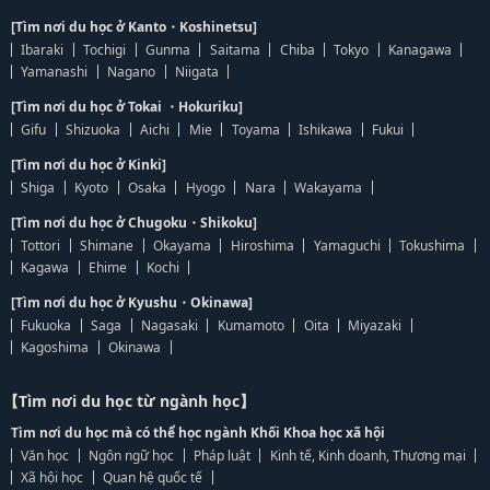
[Tìm nơi du học ở Kanto・Koshinetsu]
Ibaraki
Tochigi
Gunma
Saitama
Chiba
Tokyo
Kanagawa
Yamanashi
Nagano
Niigata
[Tìm nơi du học ở Tokai ・Hokuriku]
Gifu
Shizuoka
Aichi
Mie
Toyama
Ishikawa
Fukui
[Tìm nơi du học ở Kinki]
Shiga
Kyoto
Osaka
Hyogo
Nara
Wakayama
[Tìm nơi du học ở Chugoku・Shikoku]
Tottori
Shimane
Okayama
Hiroshima
Yamaguchi
Tokushima
Kagawa
Ehime
Kochi
[Tìm nơi du học ở Kyushu・Okinawa]
Fukuoka
Saga
Nagasaki
Kumamoto
Oita
Miyazaki
Kagoshima
Okinawa
【Tìm nơi du học từ ngành học】
Tìm nơi du học mà có thể học ngành Khối Khoa học xã hội
Văn học
Ngôn ngữ học
Pháp luật
Kinh tế, Kinh doanh, Thương mại
Xã hội học
Quan hệ quốc tế