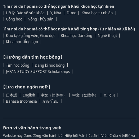
Tìm nơi du học mà có thể học ngành Khối Khoa học tự nhiên
Hộ lý, Bảo vệ sức khỏe
Y, Nha
Dược
Khoa học tự nhiên
Công học
Nông Thủy sản
Tìm nơi du học mà có thể học ngành Khối tổng hợp (Tự nhiên và Xã hội)
Đào tạo giảng viên, Giáo dục
Khoa học đời sống
Nghệ thuật
Khoa học tổng hợp
【Hướng dẫn tìm học bổng】
Tìm học bổng
Đăng kí học bổng
JAPAN STUDY SUPPORT Scholarships
【Lựa chọn ngôn ngữ】
日本語
English
中文（简体字）
中文（繁體字）
한국어
Bahasa Indonesia
ภาษาไทย
Đơn vị vận hành trang web
Website này được đồng vận hành bởi Hiệp hội Văn hóa Sinh Viên Châu Á (ABK) và