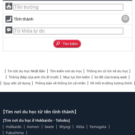
Tỉnh thành
Tin tức du học Nhật Bản
Tìm kiếm nơi du học
Thông tin có ích về du học
Thông điệp của anh chị đi trước
Mục lục tìm kiếm
Sơ đồ của trang web
Quy ước sử dụng
Thông báo về thông tin cá nhân
Về môi trường tương thích
【Tìm nơi du học từ tên tỉnh thành】
[Tìm nơi du học ở Hokkaido・Tohoku]
Hokkaido
Aomori
Iwate
Miyagi
Akita
Yamagata
Fukushima