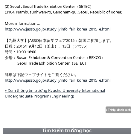
(2) Seoul : Seoul Trade Exhibition Center（SETEC）
(3104, Nambusunhwan-ro, Gangnam-gu, Seoul, Republic of Korea)
More information→
http://www.jasso.go.jp/study_j/info_fair_korea_2015_e.html
【九州大学】JASSO日本留学フェア2015 in韓国に参加します。
日程：2015年9月12日（釜山）、13日（ソウル）
時間：10:00-16:00
会場：Busan Exhibition & Convention Center（BEXCO）
Seoul Trade Exhibition Center（SETEC）
詳細は下記ウェブサイトをご覧ください。
http://www.jasso.go.jp/study_j/info_fair_korea_2015_e.html
» Xem thông tin trường Kyushu University International
Undergraduate Program (Engineering)
Tìm kiếm trường học