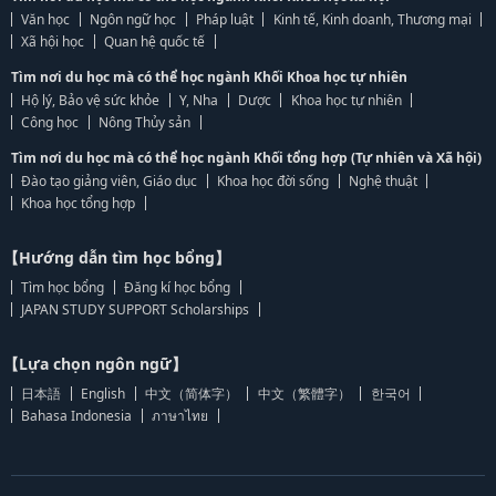
Văn học
Ngôn ngữ học
Pháp luật
Kinh tế, Kinh doanh, Thương mại
Xã hội học
Quan hệ quốc tế
Tìm nơi du học mà có thể học ngành Khối Khoa học tự nhiên
Hộ lý, Bảo vệ sức khỏe
Y, Nha
Dược
Khoa học tự nhiên
Công học
Nông Thủy sản
Tìm nơi du học mà có thể học ngành Khối tổng hợp (Tự nhiên và Xã hội)
Đào tạo giảng viên, Giáo dục
Khoa học đời sống
Nghệ thuật
Khoa học tổng hợp
【Hướng dẫn tìm học bổng】
Tìm học bổng
Đăng kí học bổng
JAPAN STUDY SUPPORT Scholarships
【Lựa chọn ngôn ngữ】
日本語
English
中文（简体字）
中文（繁體字）
한국어
Bahasa Indonesia
ภาษาไทย