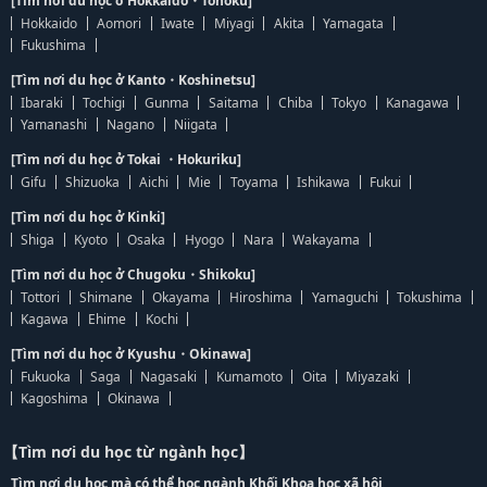
[Tìm nơi du học ở Hokkaido・Tohoku]
Hokkaido
Aomori
Iwate
Miyagi
Akita
Yamagata
Fukushima
[Tìm nơi du học ở Kanto・Koshinetsu]
Ibaraki
Tochigi
Gunma
Saitama
Chiba
Tokyo
Kanagawa
Yamanashi
Nagano
Niigata
[Tìm nơi du học ở Tokai ・Hokuriku]
Gifu
Shizuoka
Aichi
Mie
Toyama
Ishikawa
Fukui
[Tìm nơi du học ở Kinki]
Shiga
Kyoto
Osaka
Hyogo
Nara
Wakayama
[Tìm nơi du học ở Chugoku・Shikoku]
Tottori
Shimane
Okayama
Hiroshima
Yamaguchi
Tokushima
Kagawa
Ehime
Kochi
[Tìm nơi du học ở Kyushu・Okinawa]
Fukuoka
Saga
Nagasaki
Kumamoto
Oita
Miyazaki
Kagoshima
Okinawa
【Tìm nơi du học từ ngành học】
Tìm nơi du học mà có thể học ngành Khối Khoa học xã hội