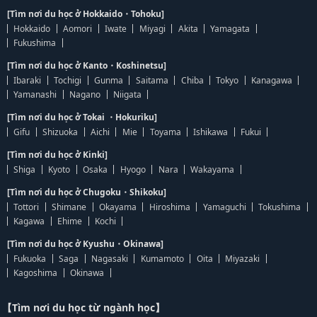
[Tìm nơi du học ở Hokkaido・Tohoku]
Hokkaido
Aomori
Iwate
Miyagi
Akita
Yamagata
Fukushima
[Tìm nơi du học ở Kanto・Koshinetsu]
Ibaraki
Tochigi
Gunma
Saitama
Chiba
Tokyo
Kanagawa
Yamanashi
Nagano
Niigata
[Tìm nơi du học ở Tokai ・Hokuriku]
Gifu
Shizuoka
Aichi
Mie
Toyama
Ishikawa
Fukui
[Tìm nơi du học ở Kinki]
Shiga
Kyoto
Osaka
Hyogo
Nara
Wakayama
[Tìm nơi du học ở Chugoku・Shikoku]
Tottori
Shimane
Okayama
Hiroshima
Yamaguchi
Tokushima
Kagawa
Ehime
Kochi
[Tìm nơi du học ở Kyushu・Okinawa]
Fukuoka
Saga
Nagasaki
Kumamoto
Oita
Miyazaki
Kagoshima
Okinawa
【Tìm nơi du học từ ngành học】