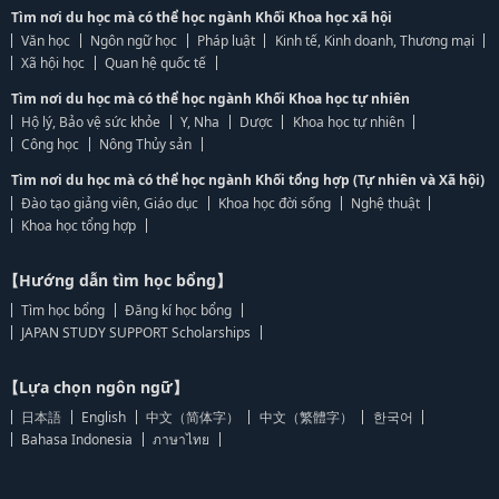
Tìm nơi du học mà có thể học ngành Khối Khoa học xã hội
Văn học
Ngôn ngữ học
Pháp luật
Kinh tế, Kinh doanh, Thương mại
Xã hội học
Quan hệ quốc tế
Tìm nơi du học mà có thể học ngành Khối Khoa học tự nhiên
Hộ lý, Bảo vệ sức khỏe
Y, Nha
Dược
Khoa học tự nhiên
Công học
Nông Thủy sản
Tìm nơi du học mà có thể học ngành Khối tổng hợp (Tự nhiên và Xã hội)
Đào tạo giảng viên, Giáo dục
Khoa học đời sống
Nghệ thuật
Khoa học tổng hợp
【Hướng dẫn tìm học bổng】
Tìm học bổng
Đăng kí học bổng
JAPAN STUDY SUPPORT Scholarships
【Lựa chọn ngôn ngữ】
日本語
English
中文（简体字）
中文（繁體字）
한국어
Bahasa Indonesia
ภาษาไทย