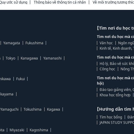
Quy ước sử dụng
Thông báo về thông tin cá nhân
Về môi trường tương thí
【Tìm nơi du học 
Tìm nơi du học mà c
Yamagata
Fukushima
Văn học
Ngôn ngữ
Kinh tế, Kinh doanh
Tìm nơi du học mà c
a
Tokyo
Kanagawa
Yamanashi
Hộ lý, Bảo vệ sức kh
Công học
Nông Th
Tìm nơi du học mà c
hikawa
Fukui
hội)
Đào tạo giảng viên, 
kayama
Khoa học tổng hợp
【Hướng dẫn tìm 
Yamaguchi
Tokushima
Kagawa
Tìm học bổng
Đăn
JAPAN STUDY SUPPO
ita
Miyazaki
Kagoshima