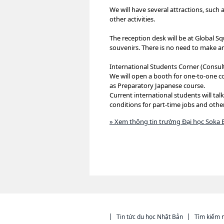
We will have several attractions, such
other activities.
The reception desk will be at Global Squ
souvenirs. There is no need to make 
International Students Corner (Consult
We will open a booth for one-to-one 
as Preparatory Japanese course.
Current international students will tal
conditions for part-time jobs and othe
» Xem thông tin trường Đại học Soka 
Tin tức du học Nhật Bản
Tìm kiếm n