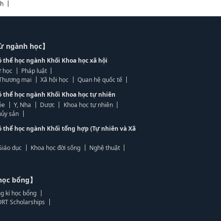
ch
từ ngành học】
ó thể học ngành Khối Khoa học xã hội
 học
Pháp luật
, Thương mại
Xã hội học
Quan hệ quốc tế
ó thể học ngành Khối Khoa học tự nhiên
ỏe
Y, Nha
Dược
Khoa học tự nhiên
ủy sản
ó thể học ngành Khối tổng hợp (Tự nhiên và Xã
Giáo dục
Khoa học đời sống
Nghệ thuật
học bổng】
g kí học bổng
RT Scholarships