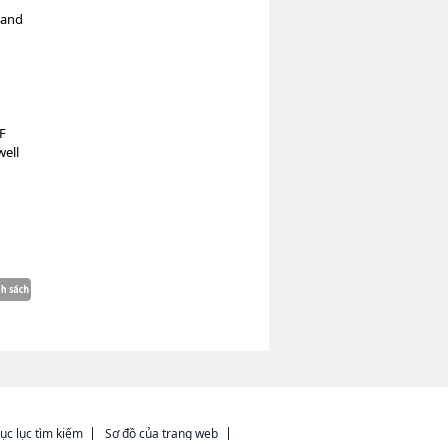
 and
6F
well
ục lục tìm kiếm
Sơ đồ của trang web