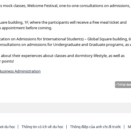
 as mock classes, Welcome Festival, one-to-one consultations on admissions,
are building, 1F, where the participants will receive a free meal ticket and
an appointment before coming.
ation on Admissions for International Students) – Global Square building, 
consultations on admissions for Undergraduate and Graduate programs, as 
k about their experiences about classes and dormitory lifestyle, as well as
r points!
Business Administration
ơi du học
Thông tin có ích về du học
Thông điệp của anh chị đi trước
M