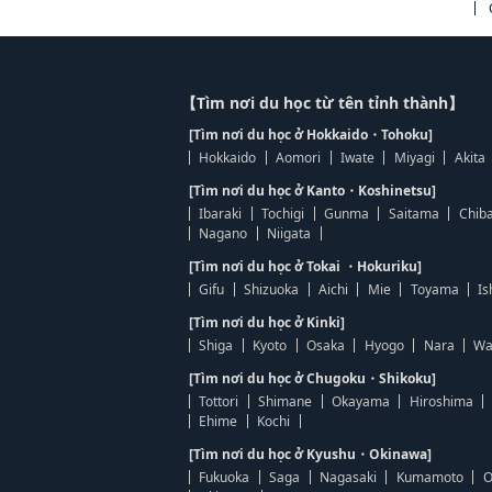
【Tìm nơi du học từ tên tỉnh thành】
[Tìm nơi du học ở Hokkaido・Tohoku]
Hokkaido
Aomori
Iwate
Miyagi
Akita
[Tìm nơi du học ở Kanto・Koshinetsu]
Ibaraki
Tochigi
Gunma
Saitama
Chib
Nagano
Niigata
[Tìm nơi du học ở Tokai ・Hokuriku]
Gifu
Shizuoka
Aichi
Mie
Toyama
Is
[Tìm nơi du học ở Kinki]
Shiga
Kyoto
Osaka
Hyogo
Nara
Wa
[Tìm nơi du học ở Chugoku・Shikoku]
Tottori
Shimane
Okayama
Hiroshima
Ehime
Kochi
[Tìm nơi du học ở Kyushu・Okinawa]
Fukuoka
Saga
Nagasaki
Kumamoto
O