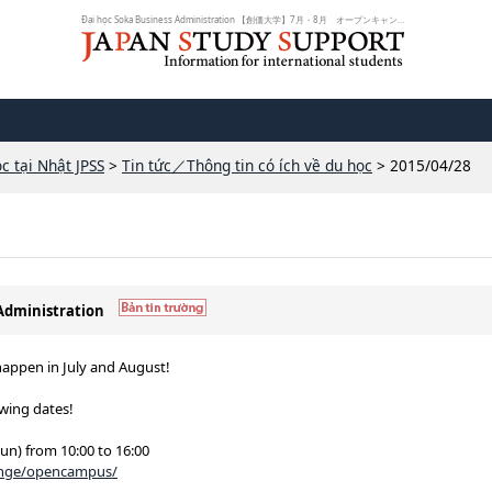
Đại học Soka Business Administration 【創価大学】7月・8月 オープンキャンパス...
c tại Nhật JPSS
>
Tin tức／Thông tin có ích về du học
> 2015/04/28
 Administration
ppen in July and August!
wing dates!
Sun) from 10:00 to 16:00
ounge/opencampus/