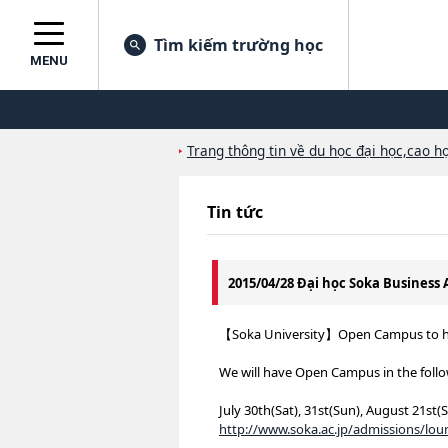
Tìm kiếm trường học
MENU
Trang thông tin về du học đại học,cao họ
Tin tức
2015/04/28 Đại học Soka Business
【Soka University】Open Campus to ha
We will have Open Campus in the follo
July 30th(Sat), 31st(Sun), August 21st(
http://www.soka.ac.jp/admissions/l